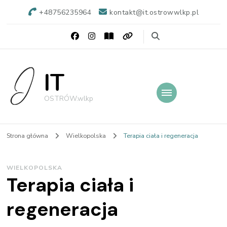
+48756235964
kontakt@it.ostrowwlkp.pl
IT
OSTRÓW.wlkp
Strona główna
Wielkopolska
Terapia ciała i regeneracja
WIELKOPOLSKA
Terapia ciała i
regeneracja