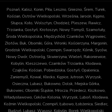
Poznań, Kalisz, Konin, Piła, Leszno, Gniezno, Śrem, Turek,
Kościan, Ostrów Wielkopolski, Września, Jarocin, Kępno,
Słupca, Koło, Wolsztyn, Chodzież, Pleszew, Rawicz,
Trzcianka, Gostyń, Krotoszyn, Nowy Tomyśl, Szamotuły,
Środa Wielkopolska, Międzychód, Czarnków, Wągrowiec,
Złotów, Buk, Oborniki, Góra, Wronki, Kościerzyna, Margonin,
Grodzisk Wielkopolski, Czempin, Swarzędz, Kórnik, Syców,
Nowy Dwór, Ostroróg, Skwierzyna, Wieleń, Rakoniewice,
Kobylin, Kleszczewo, Czarnków Trzcianka, Kłodawa,
Czajków, Kościan, Pobiedziska, Gostyń, Opalenica,
Zaniemyśl, Kowal, Kłecko, Kępice, Jutrosin, Wyrzysk,
Osieczna, Lubasz, Bukowno, Dolsk, Miejska Górka,
Bukowiec, Oborniki Śląskie, Mrocza, Przedecz, Kiszkowo,
Władysławowo, Ceków-Kolonia, Wyrzysk, Luboń, Kłodawa,
Koźmin Wielkopolski, Czempiń, Łubowo, Łobżenica, Siedlec,
Budzyń, Lubasz, Wąsosz, Kobylin, Borek Wielkopolski,