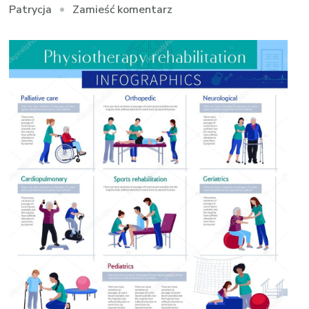
we
Zamieść komentarz
Patrycja
wpisie
Terapia
ciała
i
regeneracja