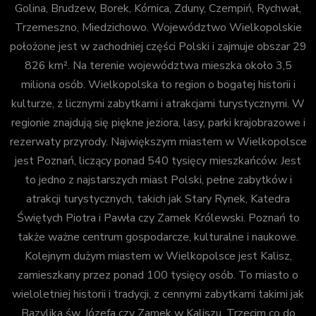
Golina, Brudzew, Borek, Kórnica, Zduny, Czempiń, Rychwał,
Trzemeszno, Miedzichowo. Województwo Wielkopolskie
położone jest w zachodniej części Polski i zajmuje obszar 29
826 km². Na terenie województwa mieszka około 3,5
miliona osób. Wielkopolska to region o bogatej historii i
kulturze, z licznymi zabytkami i atrakcjami turystycznymi. W
regionie znajdują się piękne jeziora, lasy, parki krajobrazowe i
rezerwaty przyrody. Największym miastem w Wielkopolsce
jest Poznań, liczący ponad 540 tysięcy mieszkańców. Jest
to jedno z najstarszych miast Polski, pełne zabytków i
atrakcji turystycznych, takich jak Stary Rynek, Katedra
Świętych Piotra i Pawła czy Zamek Królewski. Poznań to
także ważne centrum gospodarcze, kulturalne i naukowe.
Kolejnym dużym miastem w Wielkopolsce jest Kalisz,
zamieszkany przez ponad 100 tysięcy osób. To miasto o
wieloletniej historii i tradycji, z cennymi zabytkami takimi jak
Bazylika św. Józefa czy Zamek w Kaliszu. Trzecim co do