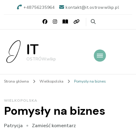
+48756235964
kontakt@it.ostrowwlkp.pl
IT
OSTRÓW.wlkp
Strona główna
Wielkopolska
Pomysły na biznes
WIELKOPOLSKA
Pomysły na biznes
we
Zamieść komentarz
Patrycja
wpisie