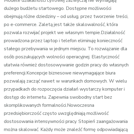
Modele działalności cyfrowej zazwyczaj nie wymagają
dużego budżetu startowego. Dostępne możliwości
obejmują różne dziedziny – od usług, przez tworzenie treści,
po e-commerce. Zaletą jest także skalowalność, która
pozwala rozwijać projekt we własnym tempie.Działalność
prowadzona przez laptop i telefon eliminuję konieczność
stałego przebywania w jednym miejscu. To rozwiązanie dla
osób poszukujących wolności operacyjnej. Elastyczność
ułatwia również dostosowywanie godzin pracy do własnych
preferencji.Koncepcje biznesowe niewymagające biura
pozwalają zacząć nawet w warunkach domowych. W wielu
przypadkach do rozpoczęcia działań wystarczy komputer i
dostęp do internetu. Zapewnia swobodny start bez
skomplikowanych formalności.Nowoczesna
przedsiębiorczość często uwzględniają możliwość
dostosowania intensywności pracy. Stopień zaangażowania
można skalować. Każdy może znaleźć formę odpowiadającą