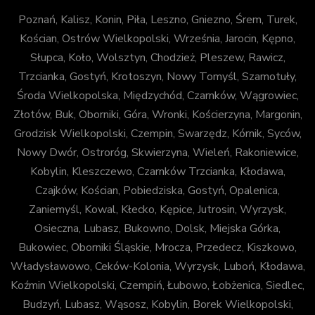
Poznań, Kalisz, Konin, Piła, Leszno, Gniezno, Śrem, Turek,
Kościan, Ostrów Wielkopolski, Września, Jarocin, Kępno,
Słupca, Koło, Wolsztyn, Chodzież, Pleszew, Rawicz,
Trzcianka, Gostyń, Krotoszyn, Nowy Tomyśl, Szamotuły,
Środa Wielkopolska, Międzychód, Czarnków, Wągrowiec,
Złotów, Buk, Oborniki, Góra, Wronki, Kościerzyna, Margonin,
Grodzisk Wielkopolski, Czempin, Swarzędz, Kórnik, Syców,
Nowy Dwór, Ostroróg, Skwierzyna, Wieleń, Rakoniewice,
Kobylin, Kleszczewo, Czarnków Trzcianka, Kłodawa,
Czajków, Kościan, Pobiedziska, Gostyń, Opalenica,
Zaniemyśl, Kowal, Kłecko, Kępice, Jutrosin, Wyrzysk,
Osieczna, Lubasz, Bukowno, Dolsk, Miejska Górka,
Bukowiec, Oborniki Śląskie, Mrocza, Przedecz, Kiszkowo,
Władysławowo, Ceków-Kolonia, Wyrzysk, Luboń, Kłodawa,
Koźmin Wielkopolski, Czempiń, Łubowo, Łobżenica, Siedlec,
Budzyń, Lubasz, Wąsosz, Kobylin, Borek Wielkopolski,