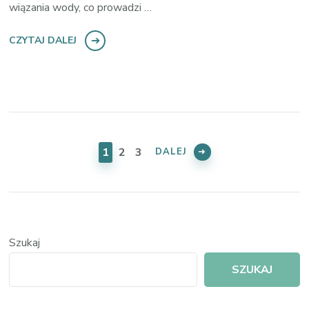
wiązania wody, co prowadzi …
CZYTAJ DALEJ
Nawigacja
po
STRONA
STRONA
STRONA
1
2
3
DALEJ
wpisach
Szukaj
SZUKAJ