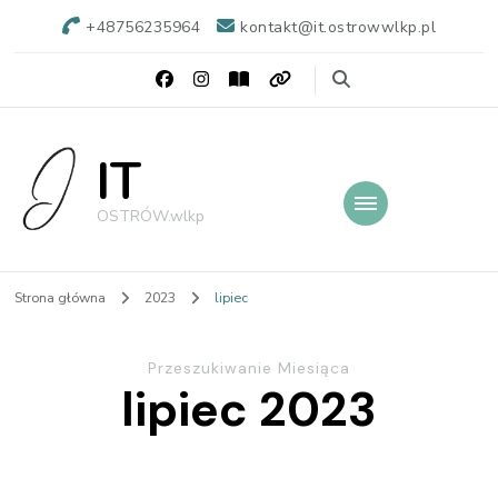
+48756235964
kontakt@it.ostrowwlkp.pl
IT
OSTRÓW.wlkp
Strona główna
2023
lipiec
Przeszukiwanie Miesiąca
lipiec 2023