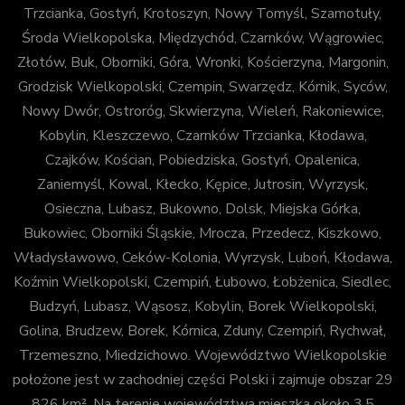
Trzcianka, Gostyń, Krotoszyn, Nowy Tomyśl, Szamotuły,
Środa Wielkopolska, Międzychód, Czarnków, Wągrowiec,
Złotów, Buk, Oborniki, Góra, Wronki, Kościerzyna, Margonin,
Grodzisk Wielkopolski, Czempin, Swarzędz, Kórnik, Syców,
Nowy Dwór, Ostroróg, Skwierzyna, Wieleń, Rakoniewice,
Kobylin, Kleszczewo, Czarnków Trzcianka, Kłodawa,
Czajków, Kościan, Pobiedziska, Gostyń, Opalenica,
Zaniemyśl, Kowal, Kłecko, Kępice, Jutrosin, Wyrzysk,
Osieczna, Lubasz, Bukowno, Dolsk, Miejska Górka,
Bukowiec, Oborniki Śląskie, Mrocza, Przedecz, Kiszkowo,
Władysławowo, Ceków-Kolonia, Wyrzysk, Luboń, Kłodawa,
Koźmin Wielkopolski, Czempiń, Łubowo, Łobżenica, Siedlec,
Budzyń, Lubasz, Wąsosz, Kobylin, Borek Wielkopolski,
Golina, Brudzew, Borek, Kórnica, Zduny, Czempiń, Rychwał,
Trzemeszno, Miedzichowo. Województwo Wielkopolskie
położone jest w zachodniej części Polski i zajmuje obszar 29
826 km². Na terenie województwa mieszka około 3,5