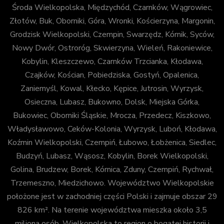
Środa Wielkopolska, Międzychód, Czarnków, Wągrowiec,
Złotów, Buk, Oborniki, Góra, Wronki, Kościerzyna, Margonin,
Grodzisk Wielkopolski, Czempin, Swarzędz, Kórnik, Syców,
Nowy Dwór, Ostroróg, Skwierzyna, Wieleń, Rakoniewice,
Kobylin, Kleszczewo, Czarnków Trzcianka, Kłodawa,
Czajków, Kościan, Pobiedziska, Gostyń, Opalenica,
Zaniemyśl, Kowal, Kłecko, Kępice, Jutrosin, Wyrzysk,
Osieczna, Lubasz, Bukowno, Dolsk, Miejska Górka,
Bukowiec, Oborniki Śląskie, Mrocza, Przedecz, Kiszkowo,
Władysławowo, Ceków-Kolonia, Wyrzysk, Luboń, Kłodawa,
Koźmin Wielkopolski, Czempiń, Łubowo, Łobżenica, Siedlec,
Budzyń, Lubasz, Wąsosz, Kobylin, Borek Wielkopolski,
Golina, Brudzew, Borek, Kórnica, Zduny, Czempiń, Rychwał,
Trzemeszno, Miedzichowo. Województwo Wielkopolskie
położone jest w zachodniej części Polski i zajmuje obszar 29
826 km². Na terenie województwa mieszka około 3,5
miliona osób. Wielkopolska to region o bogatej historii i