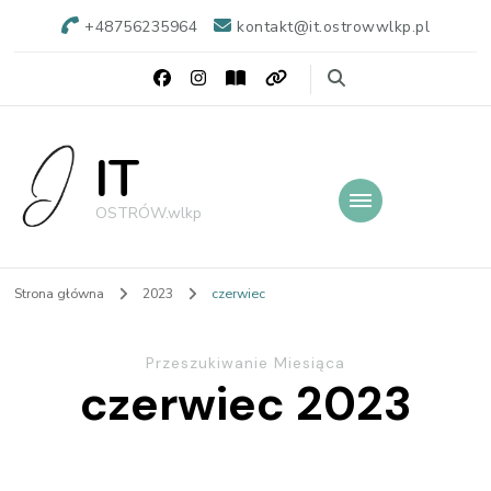
+48756235964
kontakt@it.ostrowwlkp.pl
IT
OSTRÓW.wlkp
Strona główna
2023
czerwiec
Przeszukiwanie Miesiąca
czerwiec 2023