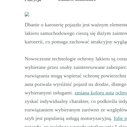
wpisie
Ochrona
lakieru
Dbanie o karoserię pojazdu jest ważnym elemente
samochodowego
lakieru samochodowego cieszą się dużym zainte
nowej
karoserii, co pomaga zachować atrakcyjny wygląd
generacji
Nowoczesne technologie ochrony lakieru są coraz
wybierane przez osoby zainteresowane zabezpi
rozwiązania mogą wspierać ochronę powierzchni 
auta pozwala wyróżnić pojazd na drodze, dlatego
wybieranymi usługami.
zmiana koloru auta
ochro
zyskać indywidualny charakter, co podkreśla indy
rozwiązaniem wybieranym zarówno ze względów es
szyb jest popularną usługą motoryzacyjną.
folie 
pojazdu, co zwiększa wygodę użytkowania.Lakie