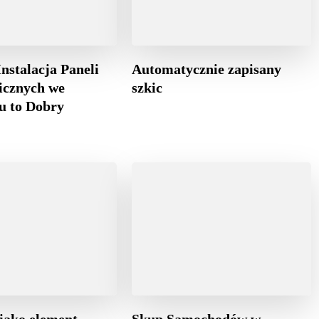
nstalacja Paneli
Automatycznie zapisany
icznych we
szkic
u to Dobry
 jako element
Skup Samochodów w