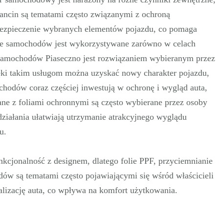
tancin są tematami często związanymi z ochroną
bezpieczenie wybranych elementów pojazdu, co pomaga
ie samochodów jest wykorzystywane zarówno w celach
e samochodów Piaseczno jest rozwiązaniem wybieranym przez
ęki takim usługom można uzyskać nowy charakter pojazdu,
chodów coraz częściej inwestują w ochronę i wygląd auta,
ane z foliami ochronnymi są często wybierane przez osoby
ziałania ułatwiają utrzymanie atrakcyjnego wyglądu
u.
kcjonalność z designem, dlatego folie PPF, przyciemnianie
dów są tematami często pojawiającymi się wśród właścicieli
alizację auta, co wpływa na komfort użytkowania.