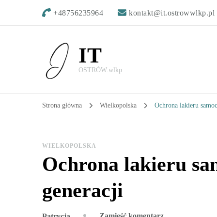
+48756235964
kontakt@it.ostrowwlkp.pl
IT
OSTRÓW.wlkp
Strona główna
Wielkopolska
Ochrona lakieru samo
WIELKOPOLSKA
Ochrona lakieru s
generacji
we
Zamieść komentarz
Patrycja