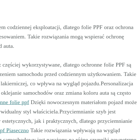
m codziennej eksploatacji, dlatego folie PPF oraz ochrona
resowaniem. Takie rozwiązania mogą wspierać ochronę
 auta.
 częściej wykorzystywane, dlatego ochronne folie PPF są
eczeniem samochodu przed codziennym użytkowaniem. Takie
lakierniczej, co wpływa na wygląd pojazdu.Personalizacja
 oklejanie samochodów oraz zmiana koloru auta są często
nne folie ppf
Dzięki nowoczesnym materiałom pojazd może
widualny styl właściciela.Przyciemnianie szyb jest
tetycznych, jak i praktycznych, dlatego przyciemnianie
ppf Piaseczno
Takie rozwiązania wpływają na wygląd
r samochodowy jest narażony na różne czynniki zewnętrzne,