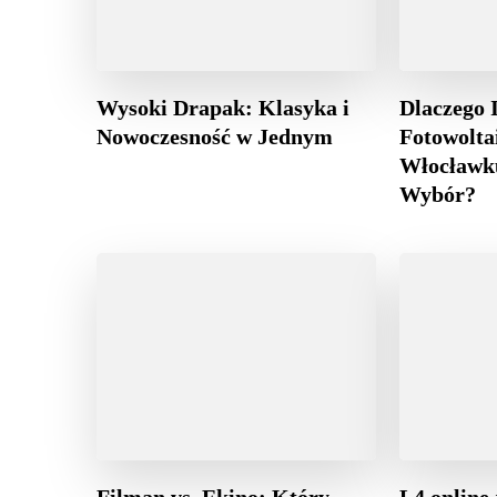
Wysoki Drapak: Klasyka i
Dlaczego I
Nowoczesność w Jednym
Fotowolta
Włocławk
Wybór?
Filman vs. Ekino: Który
L4 online