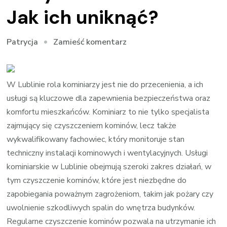
Jak ich uniknąć?
we
Zamieść komentarz
Patrycja
wpisie
Najczęstsze
błędy
W Lublinie rola kominiarzy jest nie do przecenienia, a ich
w
usługi są kluczowe dla zapewnienia bezpieczeństwa oraz
utrzymaniu
komfortu mieszkańców. Kominiarz to nie tylko specjalista
kominów:
zajmujący się czyszczeniem kominów, lecz także
Jak
wykwalifikowany fachowiec, który monitoruje stan
ich
techniczny instalacji kominowych i wentylacyjnych. Usługi
uniknąć?
kominiarskie w Lublinie obejmują szeroki zakres działań, w
tym czyszczenie kominów, które jest niezbędne do
zapobiegania poważnym zagrożeniom, takim jak pożary czy
uwolnienie szkodliwych spalin do wnętrza budynków.
Regularne czyszczenie kominów pozwala na utrzymanie ich