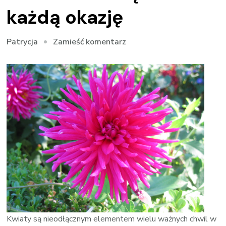
każdą okazję
we
Zamieść komentarz
Patrycja
wpisie
Bukiety
online
–
idealne
rozwiązanie
na
każdą
okazję
Kwiaty są nieodłącznym elementem wielu ważnych chwil w