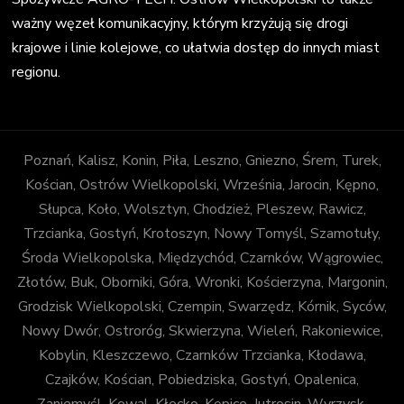
ważny węzeł komunikacyjny, którym krzyżują się drogi
krajowe i linie kolejowe, co ułatwia dostęp do innych miast
regionu.
Poznań, Kalisz, Konin, Piła, Leszno, Gniezno, Śrem, Turek,
Kościan, Ostrów Wielkopolski, Września, Jarocin, Kępno,
Słupca, Koło, Wolsztyn, Chodzież, Pleszew, Rawicz,
Trzcianka, Gostyń, Krotoszyn, Nowy Tomyśl, Szamotuły,
Środa Wielkopolska, Międzychód, Czarnków, Wągrowiec,
Złotów, Buk, Oborniki, Góra, Wronki, Kościerzyna, Margonin,
Grodzisk Wielkopolski, Czempin, Swarzędz, Kórnik, Syców,
Nowy Dwór, Ostroróg, Skwierzyna, Wieleń, Rakoniewice,
Kobylin, Kleszczewo, Czarnków Trzcianka, Kłodawa,
Czajków, Kościan, Pobiedziska, Gostyń, Opalenica,
Zaniemyśl, Kowal, Kłecko, Kępice, Jutrosin, Wyrzysk,