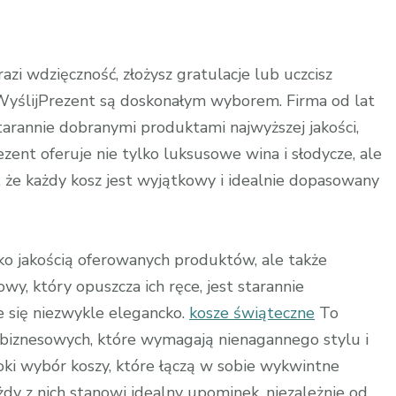
nt
zi wdzięczność, złożysz gratulacje lub uczcisz
ślijPrezent są doskonałym wyborem. Firma od lat
tarannie dobranymi produktami najwyższej jakości,
ent oferuje nie tylko luksusowe wina i słodycze, ale
a, że każdy kosz jest wyjątkowy i idealnie dopasowany
ylko jakością oferowanych produktów, ale także
wy, który opuszcza ich ręce, jest starannie
e się niezwykle elegancko.
kosze świąteczne
To
biznesowych, które wymagają nienagannego stylu i
oki wybór koszy, które łączą w sobie wykwintne
żdy z nich stanowi idealny upominek, niezależnie od