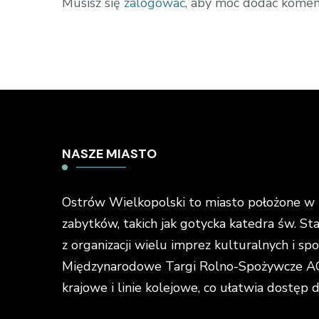
Musisz się
zalogować
, aby móc dodać komen
NASZE MIASTO
Ostrów Wielkopolski to miasto położone w ś
zabytków, takich jak gotycka katedra św. St
z organizacji wielu imprez kulturalnych i s
Międzynarodowe Targi Rolno-Spożywcze AGR
krajowe i linie kolejowe, co ułatwia dostęp 