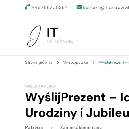
+48756235964
kontakt@it.ostrowwl
IT
OSTRÓW.wlkp
Strona główna
Wielkopolska
WyślijPrezent – 
WIELKOPOLSKA
WyślijPrezent – 
Urodziny i Jubile
we
Zamieść komentarz
Patrycja