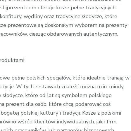
slijprezent.com oferuje kosze pełne tradycyjnych
konfitury, wędliny oraz tradycyjne słodycze, które
 kosze prezentowe są doskonałym wyborem na prezenty
łpracowników, ciesząc obdarowanych autentycznym,
Produktami
we pełne polskich specjałów, które idealnie trafiają w
radycje. W tych zestawach znaleźć można m.in. miody,
ie słodycze, które od lat są symbolem polskiego
na prezent dla osób, które chcą podarować coś
gatej polskiej kultury i tradycji. Kosze z polskimi
równo wśród klientów indywidualnych, jak i firm,
swoich pracowników lub partnerów biznesowych.