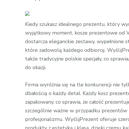
wpisie
WyślijPreze
–
Kiedy szukasz idealnego prezentu, który wyra
Idealny
wyjątkowy moment, kosze prezentowe od Wy
Wybór
dostarcza eleganckie zestawy, wypełnione s
na
które zadowolą każdego odbiorcę. WyślijPrez
Urodziny
także tradycyjne polskie specjały, co sprawi
i
do okazji.
Jubileusze
Firma wyróżnia się na tle konkurencji nie t
dbałością o każdy detal. Każdy kosz prezento
zapakowany, co sprawia, że całość prezentuj
szczególnie ważne w przypadku prezentów 
profesjonalizmu. WyślijPrezent oferuje szer
produkty z estetyką i klasą, dzięki czemu ka