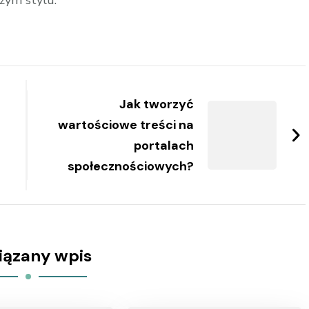
zym stylu.
Jak tworzyć
wartościowe treści na
ą
portalach
społecznościowych?
iązany wpis