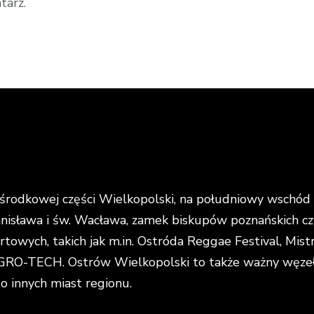
tarz.
rodkowej części Wielkopolski, na południowy wschód o
anisława i św. Wacława, zamek biskupów poznańskich cz
portowych, takich jak m.in. Ostróda Reggae Festival, Mi
O-TECH. Ostrów Wielkopolski to także ważny węzeł k
do innych miast regionu.