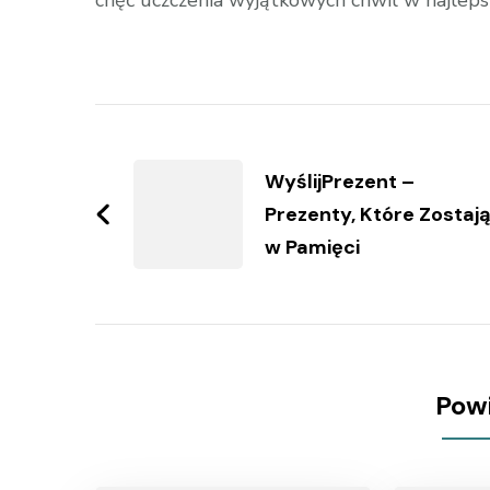
chęć uczczenia wyjątkowych chwil w najleps
Zobacz
wpisy
WyślijPrezent –
Prezenty, Które Zostaj
w Pamięci
Pow