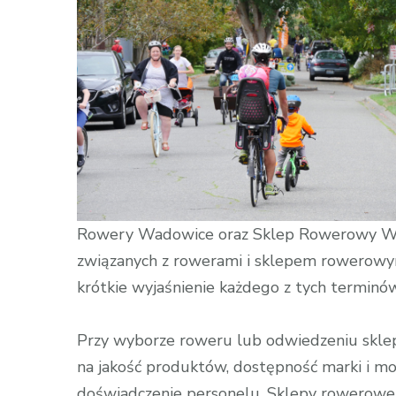
Rowerowy
Oświęcim
Rowery Wadowice oraz Sklep Rowerowy Wad
związanych z rowerami i sklepem rowerowy
krótkie wyjaśnienie każdego z tych terminó
Przy wyborze roweru lub odwiedzeniu skl
na jakość produktów, dostępność marki i mod
doświadczenie personelu. Sklepy rowerowe 