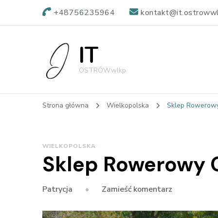
+48756235964
kontakt@it.ostrowwl
IT
OSTRÓW.wlkp
Strona główna
Wielkopolska
Sklep Rowerow
WIELKOPOLSKA
Sklep Rowerowy 
we
Zamieść komentarz
Patrycja
wpisie
Sklep