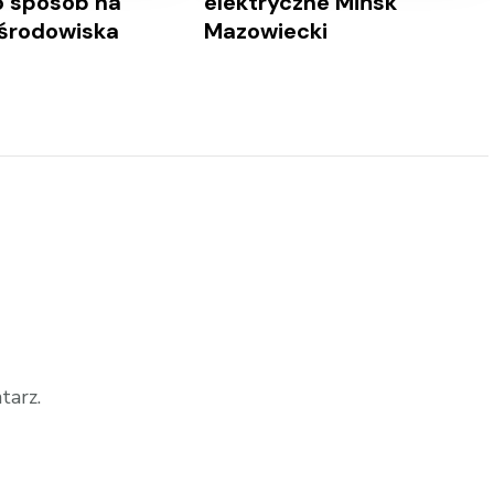
o sposób na
elektryczne Mińsk
środowiska
Mazowiecki
tarz.