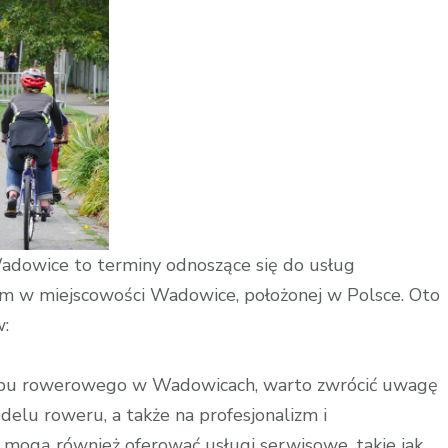
owice to terminy odnoszące się do usług
m w miejscowości Wadowice, położonej w Polsce. Oto
w:
epu rowerowego w Wadowicach, warto zwrócić uwagę
elu roweru, a także na profesjonalizm i
mogą również oferować usługi serwisowe, takie jak