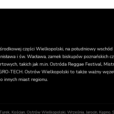
rodkowej części Wielkopolski, na południowy wschód o
anisława i św. Wacława, zamek biskupów poznańskich cz
portowych, takich jak m.in. Ostróda Reggae Festival, Mi
O-TECH. Ostrów Wielkopolski to także ważny węzeł k
do innych miast regionu.
, Turek, Kościan, Ostrów Wielkopolski, Września, Jarocin, Kępno,