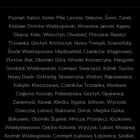
Poznań, Kalisz, Konin, Piła, Leszno, Gniezno, Śrem, Turek,
Kościan, Ostrów Wielkopolski, Września, Jarocin, Kępno,
Słupca, Koło, Wolsztyn, Chodzież, Pleszew, Rawicz,
Trzcianka, Gostyń, Krotoszyn, Nowy Tomyśl, Szamotuły,
Środa Wielkopolska, Międzychód, Czarnków, Wągrowiec,
Złotów, Buk, Oborniki, Góra, Wronki, Kościerzyna, Margonin,
Grodzisk Wielkopolski, Czempin, Swarzędz, Kórnik, Syców,
Nowy Dwór, Ostroróg, Skwierzyna, Wieleń, Rakoniewice,
Kobylin, Kleszczewo, Czarnków Trzcianka, Kłodawa,
Czajków, Kościan, Pobiedziska, Gostyń, Opalenica,
Zaniemyśl, Kowal, Kłecko, Kępice, Jutrosin, Wyrzysk,
Osieczna, Lubasz, Bukowno, Dolsk, Miejska Górka,
Bukowiec, Oborniki Śląskie, Mrocza, Przedecz, Kiszkowo,
Władysławowo, Ceków-Kolonia, Wyrzysk, Luboń, Kłodawa,
Koźmin Wielkopolski, Czempiń, Łubowo, Łobżenica, Siedlec,