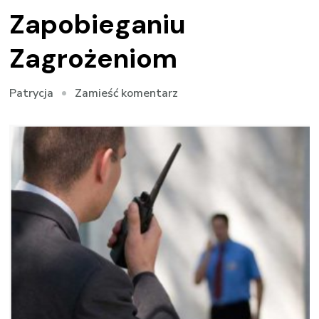
Zapobieganiu
Zagrożeniom
we
Zamieść komentarz
Patrycja
wpisie
Usługi
Ochrony
Osób
i
Mienia:
Skuteczność
w
Zapobieganiu
Zagrożeniom