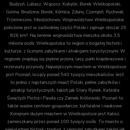
Budzyń, Lubasz, Wąsosz, Kobylin, Borek Wielkopolski,
Golina, Brudzew, Borek, Kórnica, Zduny, Czempiń, Rychwał,
Trzemeszno, Miedzichowo. Województwo Wielkopolskie
położone jest w zachodniej części Polski i zajmuje obszar 29
826 km². Na terenie województwa mieszka około 3,5
miliona osób. Wielkopolska to region o bogatej historii i
kulturze, z licznymi zabytkami i atrakcjami turystycznymi. W
regionie znajdują się piękne jeziora, lasy, parki krajobrazowe i
rezerwaty przyrody. Największym miastem w Wielkopolsce
jest Poznań, liczący ponad 540 tysięcy mieszkańców. Jest
to jedno z najstarszych miast Polski, pełne zabytków i
atrakcji turystycznych, takich jak Stary Rynek, Katedra
Świętych Piotra i Pawła czy Zamek Królewski. Poznań to
także ważne centrum gospodarcze, kulturalne i naukowe.
Kolejnym dużym miastem w Wielkopolsce jest Kalisz,
zamieszkany przez ponad 100 tysięcy osób. To miasto o
wieloletniej historii i tradycji, z cennymi zabytkami takimi jak