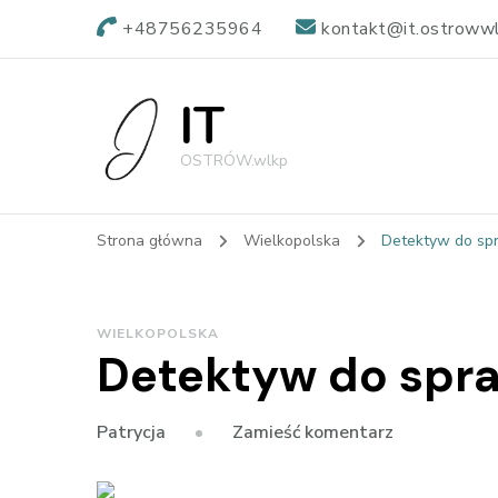
+48756235964
kontakt@it.ostrowwl
IT
OSTRÓW.wlkp
Strona główna
Wielkopolska
Detektyw do sp
WIELKOPOLSKA
Detektyw do spr
we
Zamieść komentarz
Patrycja
wpisie
Detektyw