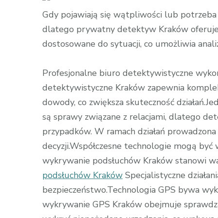
do
Gdy pojawiają się wątpliwości lub potrzeb
spraw
dlatego prywatny detektyw Kraków oferuje s
osobistych
dostosowane do sytuacji, co umożliwia anali
Profesjonalne biuro detektywistyczne wykor
detektywistyczne Kraków zapewnia komple
dowody, co zwiększa skuteczność działań.
są sprawy związane z relacjami, dlatego det
przypadków. W ramach działań prowadzona 
decyzji.Współczesne technologie mogą być
wykrywanie podsłuchów Kraków stanowi wa
podsłuchów Kraków
Specjalistyczne działan
bezpieczeństwo.Technologia GPS bywa wyk
wykrywanie GPS Kraków obejmuje sprawdzan