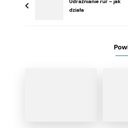
wpisy
Udrażnianie rur – jak
działa
Pow