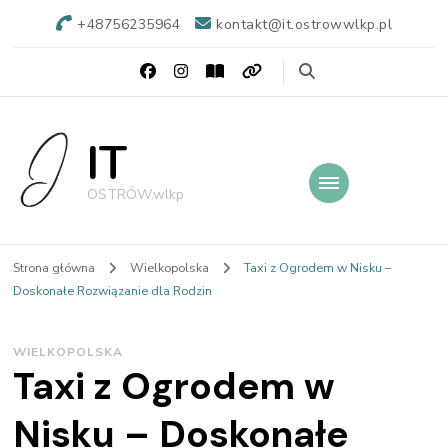
+48756235964
kontakt@it.ostrowwlkp.pl
IT
OSTRÓW.wlkp
Strona główna
Wielkopolska
Taxi z Ogrodem w Nisku –
Doskonałe Rozwiązanie dla Rodzin
WIELKOPOLSKA
Taxi z Ogrodem w
Nisku – Doskonałe