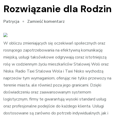
Rozwiązanie dla Rodzin
we
Zamieść komentarz
Patrycja
wpisie
Taxi
z
W obliczu zmieniających się oczekiwań społecznych oraz
Ogrodem
rosnącego zapotrzebowania na efektywną komunikację
w
miejską, usługi taksówkowe odgrywają coraz istotniejszą
Nisku
rolę w codziennym życiu mieszkańców Stalowej Woli oraz
–
Niska. Radio Taxi Stalowa Wola i Taxi Nisko wychodzą
Doskonałe
naprzeciw tym wymaganiom, oferując nie tylko przewozy na
Rozwiązanie
terenie miasta, ale również poza jego granicami. Dzięki
dla
doświadczeniu oraz zaawansowanym systemom
Rodzin
logistycznym, firmy te gwarantują wysoki standard usług
oraz profesjonalne podejście do każdego klienta. Usługi
dostosowane są zarówno do potrzeb indywidualnych, jak i