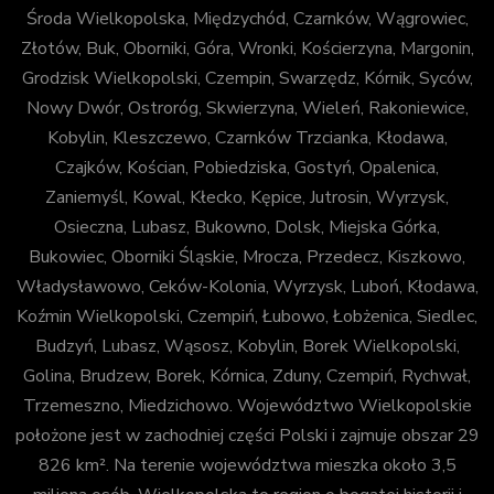
Środa Wielkopolska, Międzychód, Czarnków, Wągrowiec,
Złotów, Buk, Oborniki, Góra, Wronki, Kościerzyna, Margonin,
Grodzisk Wielkopolski, Czempin, Swarzędz, Kórnik, Syców,
Nowy Dwór, Ostroróg, Skwierzyna, Wieleń, Rakoniewice,
Kobylin, Kleszczewo, Czarnków Trzcianka, Kłodawa,
Czajków, Kościan, Pobiedziska, Gostyń, Opalenica,
Zaniemyśl, Kowal, Kłecko, Kępice, Jutrosin, Wyrzysk,
Osieczna, Lubasz, Bukowno, Dolsk, Miejska Górka,
Bukowiec, Oborniki Śląskie, Mrocza, Przedecz, Kiszkowo,
Władysławowo, Ceków-Kolonia, Wyrzysk, Luboń, Kłodawa,
Koźmin Wielkopolski, Czempiń, Łubowo, Łobżenica, Siedlec,
Budzyń, Lubasz, Wąsosz, Kobylin, Borek Wielkopolski,
Golina, Brudzew, Borek, Kórnica, Zduny, Czempiń, Rychwał,
Trzemeszno, Miedzichowo. Województwo Wielkopolskie
położone jest w zachodniej części Polski i zajmuje obszar 29
826 km². Na terenie województwa mieszka około 3,5