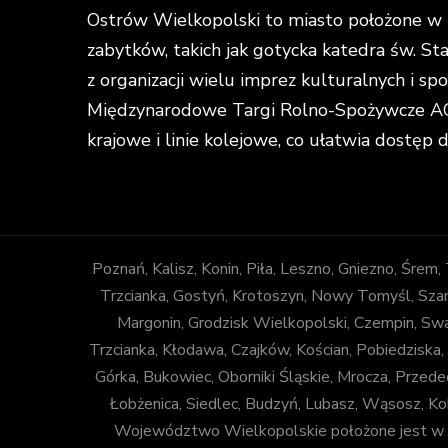
Ostrów Wielkopolski to miasto położone w ś
zabytków, takich jak gotycka katedra św. St
z organizacji wielu imprez kulturalnych i s
Międzynarodowe Targi Rolno-Spożywcze AGR
krajowe i linie kolejowe, co ułatwia dostęp 
Poznań, Kalisz, Konin, Piła, Leszno, Gniezno, Śrem
Trzcianka, Gostyń, Krotoszyn, Nowy Tomyśl, Szam
Margonin, Grodzisk Wielkopolski, Czempin, Sw
Trzcianka, Kłodawa, Czajków, Kościan, Pobiedziska,
Górka, Bukowiec, Oborniki Śląskie, Mrocza, Prze
Łobżenica, Siedlec, Budzyń, Lubasz, Wąsosz, Ko
Województwo Wielkopolskie położone jest w za