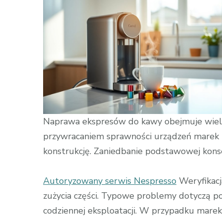
urządzeń
kuchennych
Naprawa ekspresów do kawy obejmuje wiele 
przywracaniem sprawności urządzeń marek P
konstrukcję. Zaniedbanie podstawowej konse
Autoryzowany serwis Nespresso
Weryfikacj
zużycia części. Typowe problemy dotyczą p
codziennej eksploatacji. W przypadku marek