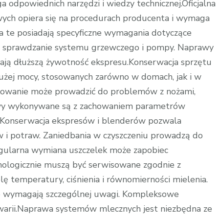
a odpowiednich narzędzi i wiedzy technicznej.Oficjalna
ch opiera się na procedurach producenta i wymaga
 te posiadają specyficzne wymagania dotyczące
ją sprawdzanie systemu grzewczego i pompy. Naprawy
ją dłuższą żywotność ekspresu.Konserwacja sprzętu
żej mocy, stosowanych zarówno w domach, jak i w
tkowanie może prowadzić do problemów z nożami,
rawy wykonywane są z zachowaniem parametrów
a.Konserwacja ekspresów i blenderów pozwala
 i potraw. Zaniedbania w czyszczeniu prowadzą do
egularna wymiana uszczelek może zapobiec
ologicznie muszą być serwisowane zgodnie z
 temperatury, ciśnienia i równomierności mielenia.
ne wymagają szczególnej uwagi. Kompleksowe
warii.Naprawa systemów mlecznych jest niezbędna ze