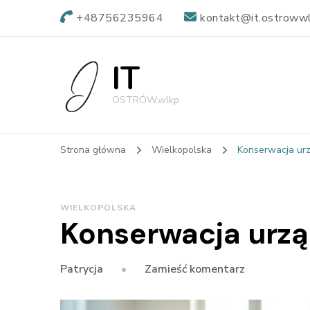
+48756235964
kontakt@it.ostrowwl
IT
OSTRÓW.wlkp
Strona główna
Wielkopolska
Konserwacja ur
WIELKOPOLSKA
Konserwacja urz
we
Zamieść komentarz
Patrycja
wpisie
Konserwacja