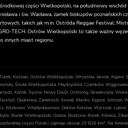
rodkowej części Wielkopolski, na południowy wschód o
anisława i św. Wacława, zamek biskupów poznańskich cz
portowych, takich jak m.in. Ostróda Reggae Festival, Mi
O-TECH. Ostrów Wielkopolski to także ważny węzeł k
do innych miast regionu.
, Turek, Kościan, Ostrów Wielkopolski, Września, Jarocin, Kępno,
otuły, Środa Wielkopolska, Międzychód, Czarnków, Wągrowiec, Z
arzędz, Kórnik, Syców, Nowy Dwór, Ostroróg, Skwierzyna, Wiele
 Gostyń, Opalenica, Zaniemyśl, Kowal, Kłecko, Kępice, Jutrosin,
decz, Kiszkowo, Władysławowo, Ceków-Kolonia, Wyrzysk, Luboń
bylin, Borek Wielkopolski, Golina, Brudzew, Borek, Kórnica, Zd
chodniej części Polski i zajmuje obszar 29 826 km². Na tereni