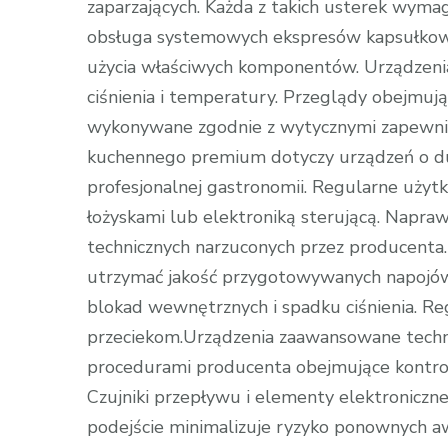
zaparzających. Każda z takich usterek wymag
obsługa systemowych ekspresów kapsułkowy
użycia właściwych komponentów. Urządzenia
ciśnienia i temperatury. Przeglądy obejmu
wykonywane zgodnie z wytycznymi zapewnia
kuchennego premium dotyczy urządzeń o du
profesjonalnej gastronomii. Regularne uży
łożyskami lub elektroniką sterującą. Nap
technicznych narzuconych przez producent
utrzymać jakość przygotowywanych napojów
blokad wewnętrznych i spadku ciśnienia. R
przeciekom.Urządzenia zaawansowane techn
procedurami producenta obejmujące kontrolę
Czujniki przepływu i elementy elektronicz
podejście minimalizuje ryzyko ponownych a