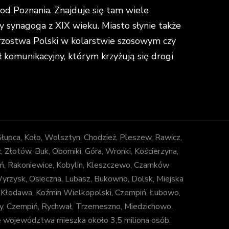
d Poznania. Znajduje się tam wiele
y synagoga z XIX wieku. Miasto słynie także
strzostwa Polski w kolarstwie szosowym czy
omunikacyjny, którym krzyżują się drogi
 Słupca, Koło, Wolsztyn, Chodzież, Pleszew, Rawicz,
łotów, Buk, Oborniki, Góra, Wronki, Kościerzyna,
ń, Rakoniewice, Kobylin, Kleszczewo, Czarnków
 Wyrzysk, Osieczna, Lubasz, Bukowno, Dolsk, Miejska
, Kłodawa, Koźmin Wielkopolski, Czempiń, Łubowo,
uny, Czempiń, Rychwał, Trzemeszno, Miedzichowo.
e województwa mieszka około 3,5 miliona osób.