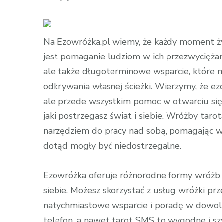
wpisie
Tarot
online
Na Ezowróżka.pl wiemy, że każdy moment życ
–
jest pomaganie ludziom w ich przezwyciężan
czy
ale także długoterminowe wsparcie, które m
karty
odkrywania własnej ścieżki. Wierzymy, że ez
mogą
ale przede wszystkim pomoc w otwarciu się
przewidzieć
jaki postrzegasz świat i siebie. Wróżby tar
przyszłość?
narzędziem do pracy nad sobą, pomagając w
dotąd mogły być niedostrzegalne.
Ezowróżka oferuje różnorodne formy wróżb i k
siebie. Możesz skorzystać z usług wróżki p
natychmiastowe wsparcie i poradę w dowol
telefon, a nawet tarot SMS to wygodne i szy