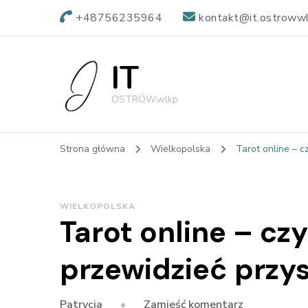
+48756235964
kontakt@it.ostrowwl
IT
OSTRÓW.wlkp
Strona główna
Wielkopolska
Tarot online – c
WIELKOPOLSKA
Tarot online – cz
przewidzieć przy
we
Zamieść komentarz
Patrycja