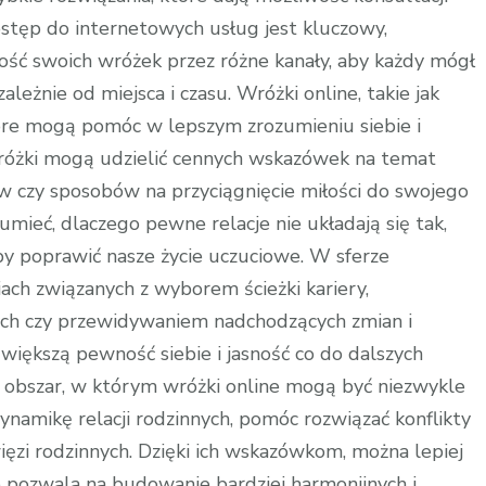
stęp do internetowych usług jest kluczowy,
ość swoich wróżek przez różne kanały, aby każdy mógł
leżnie od miejsca i czasu. Wróżki online, takie jak
tóre mogą pomóc w lepszym zrozumieniu siebie i
 wróżki mogą udzielić cennych wskazówek na temat
w czy sposobów na przyciągnięcie miłości do swojego
mieć, dlaczego pewne relacje nie układają się tak,
aby poprawić nasze życie uczuciowe. W sferze
ch związanych z wyborem ścieżki kariery,
h czy przewidywaniem nadchodzących zmian i
większą pewność siebie i jasność co do dalszych
ny obszar, w którym wróżki online mogą być niezwykle
amikę relacji rodzinnych, pomóc rozwiązać konflikty
zi rodzinnych. Dzięki ich wskazówkom, można lepiej
co pozwala na budowanie bardziej harmonijnych i