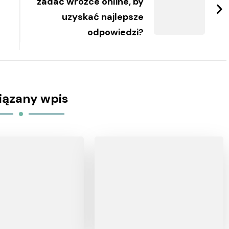
zadać wróżce online, by
uzyskać najlepsze
odpowiedzi?
iązany wpis