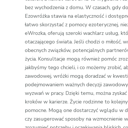
bez wychodzenia z domu. W czasach, gdy do
Ezowróżka stawia na elastyczność i dostępn
łatwo skorzystać z pomocy ezoterycznej, nieza
eWrozka, oferują szeroki wachlarz usług, k
otaczającego świata. Jeśli chodzi o miłość,
obecnych związków, potencjalnych partneró
życia. Konsultacje mogą również pomóc zrozu
jakbyśmy tego chcieli, i co możemy zrobić, 
zawodowej, wróżki mogą doradzać w kwestia
podejmowaniem ważnych decyzji zawodowyc
wyzwań w pracy. Dzięki temu, można zyskać 
kroków w karierze. Życie rodzinne to kolej
pomocne. Mogą one dostarczyć wglądu w dyn
czy zasugerować sposoby na wzmocnienie wię
zrozumieć potrzeby i oczekiwania bliskich, 