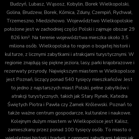
Budzyń, Lubasz, Wąsosz, Kobylin, Borek Wielkopolski,
Golina, Brudzew, Borek, Kórnica, Zduny, Czempiń, Rychwał,
Trzemeszno, Miedzichowo. Województwo Wielkopolskie
położone jest w zachodniej części Polski i zajmuje obszar 29
826 km². Na terenie województwa mieszka około 3,5
miliona osób. Wielkopolska to region o bogatej historii i
kulturze, z licznymi zabytkami i atrakcjami turystycznymi. W
regionie znajdują się piękne jeziora, lasy, parki krajobrazowe i
rezerwaty przyrody. Największym miastem w Wielkopolsce
jest Poznań, liczący ponad 540 tysięcy mieszkańców. Jest
to jedno z najstarszych miast Polski, pełne zabytków i
atrakcji turystycznych, takich jak Stary Rynek, Katedra
Świętych Piotra i Pawła czy Zamek Królewski. Poznań to
także ważne centrum gospodarcze, kulturalne i naukowe.
Kolejnym dużym miastem w Wielkopolsce jest Kalisz,
zamieszkany przez ponad 100 tysięcy osób. To miasto o
wieloletniej historii i tradycji, z cennymi zabytkami takimi jak