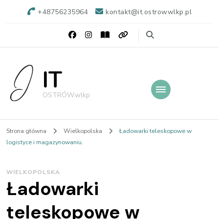
+48756235964
kontakt@it.ostrowwlkp.pl
IT
OSTRÓW.wlkp
Strona główna
Wielkopolska
Ładowarki teleskopowe w
logistyce i magazynowaniu.
WIELKOPOLSKA
Ładowarki
teleskopowe w