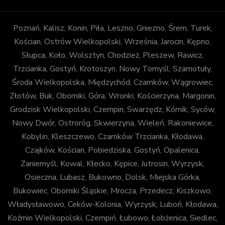
Poznań, Kalisz, Konin, Piła, Leszno, Gniezno, Śrem, Turek,
Kościan, Ostrów Wielkopolski, Września, Jarocin, Kępno,
Słupca, Koło, Wolsztyn, Chodzież, Pleszew, Rawicz,
Trzcianka, Gostyń, Krotoszyn, Nowy Tomyśl, Szamotuły,
Środa Wielkopolska, Międzychód, Czarnków, Wągrowiec,
Złotów, Buk, Oborniki, Góra, Wronki, Kościerzyna, Margonin,
Grodzisk Wielkopolski, Czempin, Swarzędz, Kórnik, Syców,
Nowy Dwór, Ostroróg, Skwierzyna, Wieleń, Rakoniewice,
Kobylin, Kleszczewo, Czarnków Trzcianka, Kłodawa,
Czajków, Kościan, Pobiedziska, Gostyń, Opalenica,
Zaniemyśl, Kowal, Kłecko, Kępice, Jutrosin, Wyrzysk,
Osieczna, Lubasz, Bukowno, Dolsk, Miejska Górka,
Bukowiec, Oborniki Śląskie, Mrocza, Przedecz, Kiszkowo,
Władysławowo, Ceków-Kolonia, Wyrzysk, Luboń, Kłodawa,
Koźmin Wielkopolski, Czempiń, Łubowo, Łobżenica, Siedlec,