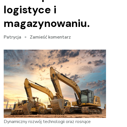
logistyce i
magazynowaniu.
we
Zamieść komentarz
Patrycja
wpisie
Ładowarki
teleskopowe
w
logistyce
i
magazynowaniu.
Dynamiczny rozwój technologii oraz rosnące