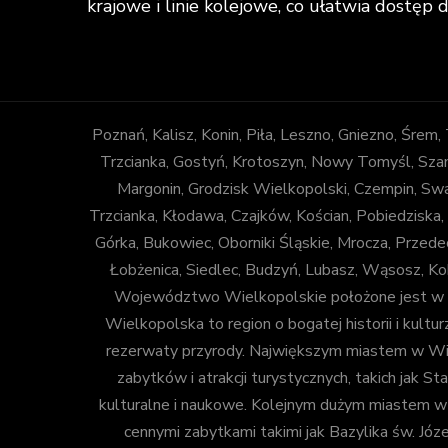
krajowe i linie kolejowe, co ułatwia dostęp 
Poznań, Kalisz, Konin, Piła, Leszno, Gniezno, Śrem
Trzcianka, Gostyń, Krotoszyn, Nowy Tomyśl, Szam
Margonin, Grodzisk Wielkopolski, Czempin, Sw
Trzcianka, Kłodawa, Czajków, Kościan, Pobiedziska,
Górka, Bukowiec, Oborniki Śląskie, Mrocza, Prze
Łobżenica, Siedlec, Budzyń, Lubasz, Wąsosz, Ko
Województwo Wielkopolskie położone jest w za
Wielkopolska to region o bogatej historii i kulturz
rezerwaty przyrody. Największym miastem w Wiel
zabytków i atrakcji turystycznych, takich jak
kulturalne i naukowe. Kolejnym dużym miastem w Wi
cennymi zabytkami takimi jak Bazylika św. Józ