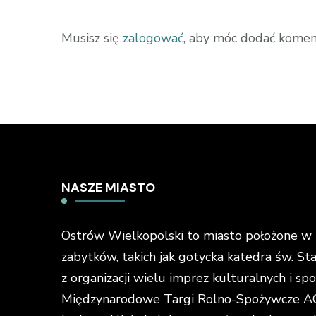
Musisz się
zalogować
, aby móc dodać komen
NASZE MIASTO
Ostrów Wielkopolski to miasto położone w ś
zabytków, takich jak gotycka katedra św. St
z organizacji wielu imprez kulturalnych i s
Międzynarodowe Targi Rolno-Spożywcze AGR