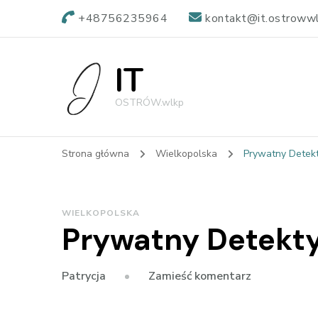
+48756235964
kontakt@it.ostrowwl
IT
OSTRÓW.wlkp
Strona główna
Wielkopolska
Prywatny Detekt
WIELKOPOLSKA
Prywatny Detekty
we
Zamieść komentarz
Patrycja
wpisie
Prywatny