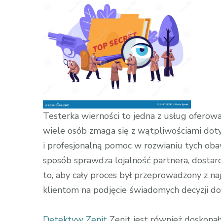
Detektyw
w
Kielcach:
Zenit
Testerka wierności to jedna z usług oferow
wiele osób zmaga się z wątpliwościami dotyc
i profesjonalną pomoc w rozwianiu tych oba
sposób sprawdza lojalność partnera, dostarc
to, aby cały proces był przeprowadzony z naj
klientom na podjęcie świadomych decyzji do
Detektyw Zenit
Zenit jest również doskona