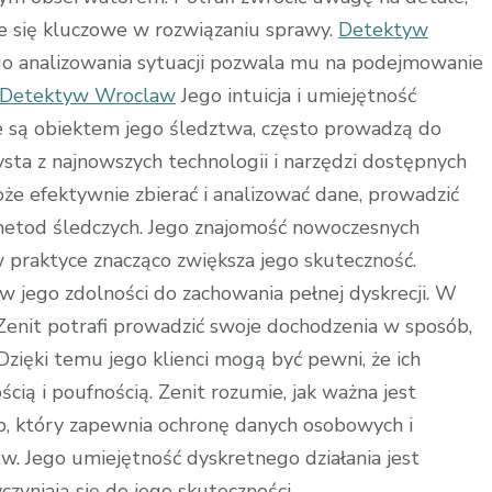
e się kluczowe w rozwiązaniu sprawy.
Detektyw
go analizowania sytuacji pozwala mu na podejmowanie
Detektyw Wroclaw
Jego intuicja i umiejętność
e są obiektem jego śledztwa, często prowadzą do
ta z najnowszych technologii i narzędzi dostępnych
że efektywnie zbierać i analizować dane, prowadzić
metod śledczych. Jego znajomość nowoczesnych
w praktyce znacząco zwiększa jego skuteczność.
 w jego zdolności do zachowania pełnej dyskrecji. W
 Zenit potrafi prowadzić swoje dochodzenia w sposób,
Dzięki temu jego klienci mogą być pewni, że ich
ią i poufnością. Zenit rozumie, jak ważna jest
b, który zapewnia ochronę danych osobowych i
w. Jego umiejętność dyskretnego działania jest
yniają się do jego skuteczności.