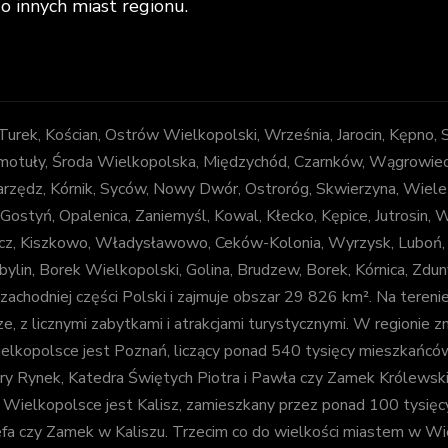
do innych miast regionu.
, Turek, Kościan, Ostrów Wielkopolski, Września, Jarocin, Kępno,
otuły, Środa Wielkopolska, Międzychód, Czarnków, Wągrowiec, Z
arzędz, Kórnik, Syców, Nowy Dwór, Ostroróg, Skwierzyna, Wiele
 Gostyń, Opalenica, Zaniemyśl, Kowal, Kłecko, Kępice, Jutrosin,
decz, Kiszkowo, Władysławowo, Ceków-Kolonia, Wyrzysk, Luboń
bylin, Borek Wielkopolski, Golina, Brudzew, Borek, Kórnica, Zd
chodniej części Polski i zajmuje obszar 29 826 km². Na tereni
e, z licznymi zabytkami i atrakcjami turystycznymi. W regionie zna
kopolsce jest Poznań, liczący ponad 540 tysięcy mieszkańców. J
 Stary Rynek, Katedra Świętych Piotra i Pawła czy Zamek Królews
elkopolsce jest Kalisz, zamieszkany przez ponad 100 tysięcy osó
efa czy Zamek w Kaliszu. Trzecim co do wielkości miastem w Wie