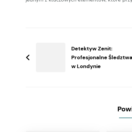
Zobacz
wpisy
Detektyw Zenit:
Profesjonalne Śledztw
w Londynie
Pow