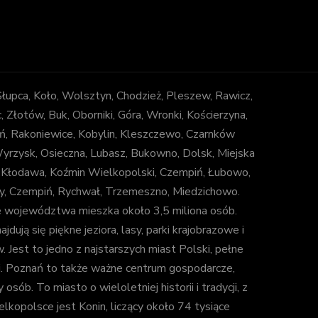
 Słupca, Koło, Wolsztyn, Chodzież, Pleszew, Rawicz,
łotów, Buk, Oborniki, Góra, Wronki, Kościerzyna,
ń, Rakoniewice, Kobylin, Kleszczewo, Czarnków
 Wyrzysk, Osieczna, Lubasz, Bukowno, Dolsk, Miejska
, Kłodawa, Koźmin Wielkopolski, Czempiń, Łubowo,
uny, Czempiń, Rychwał, Trzemeszno, Miedzichowo.
e województwa mieszka około 3,5 miliona osób.
jdują się piękne jeziora, lasy, parki krajobrazowe i
est to jedno z najstarszych miast Polski, pełne
ki. Poznań to także ważne centrum gospodarcze,
b. To miasto o wieloletniej historii i tradycji, z
lkopolsce jest Konin, liczący około 74 tysiące