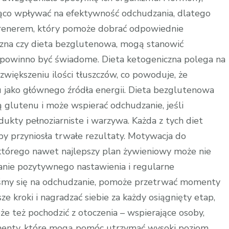
ząco wpływać na efektywność odchudzania, dlatego
trenerem, który pomoże dobrać odpowiednie
iczna czy dieta bezglutenowa, mogą stanowić
e powinno być świadome. Dieta ketogeniczna polega na
iększeniu ilości tłuszczów, co powoduje, że
u jako głównego źródła energii. Dieta bezglutenowa
ą glutenu i może wspierać odchudzanie, jeśli
ukty pełnoziarniste i warzywa. Każda z tych diet
y przyniosła trwałe rezultaty. Motywacja do
z którego nawet najlepszy plan żywieniowy może nie
anie pozytywnego nastawienia i regularne
iśmy się na odchudzanie, pomoże przetrwać momenty
ze kroki i nagradzać siebie za każdy osiągnięty etap,
e też pochodzić z otoczenia – wspierające osoby,
ementy, które mogą pomóc utrzymać wysoki poziom