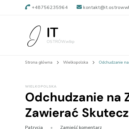
+48756235964
kontakt@it.ostrowwl
IT
OSTRÓW.wlkp
Strona główna
Wielkopolska
Odchudzanie na
WIELKOPOLSKA
Odchudzanie na 
Zawierać Skutecz
we
Zamieść komentarz
Patrycja