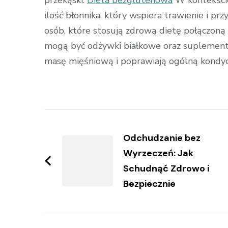
przekąski.
Dieta bezglutenowa
W kontekście
ilość błonnika, który wspiera trawienie i prz
osób, które stosują zdrową dietę połączoną
mogą być odżywki białkowe oraz suplementy
masę mięśniową i poprawiają ogólną kondyc
Zobacz
wpisy
Odchudzanie bez
Wyrzeczeń: Jak
Schudnąć Zdrowo i
Bezpiecznie