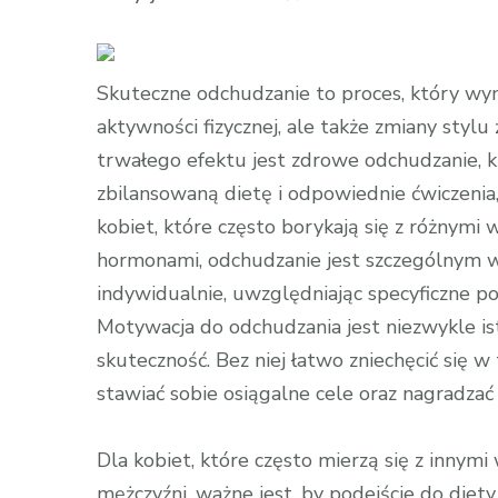
wpisie
Odchudzani
na
Skuteczne odchudzanie to proces, który wym
Zdrowo:
aktywności fizycznej, ale także zmiany stylu
Co
trwałego efektu jest zdrowe odchudzanie, k
Powinna
zbilansowaną dietę i odpowiednie ćwiczenia, 
Zawierać
kobiet, które często borykają się z różnymi
Skuteczna
hormonami, odchudzanie jest szczególnym 
Dieta?
indywidualnie, uwzględniając specyficzne po
Motywacja do odchudzania jest niezwykle i
skuteczność. Bez niej łatwo zniechęcić się 
stawiać sobie osiągalne cele oraz nagradzać 
Dla kobiet, które często mierzą się z inny
mężczyźni, ważne jest, by podejście do diet