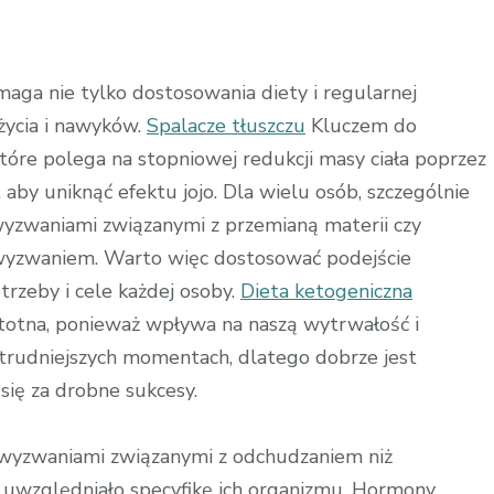
e
aga nie tylko dostosowania diety i regularnej
 życia i nawyków.
Spalacze tłuszczu
Kluczem do
tóre polega na stopniowej redukcji masy ciała poprzez
aby uniknąć efektu jojo. Dla wielu osób, szczególnie
 wyzwaniami związanymi z przemianą materii czy
wyzwaniem. Warto więc dostosować podejście
trzeby i cele każdej osoby.
Dieta ketogeniczna
stotna, ponieważ wpływa na naszą wytrwałość i
w trudniejszych momentach, dlatego dobrze jest
się za drobne sukcesy.
mi wyzwaniami związanymi z odchudzaniem niż
y uwzględniało specyfikę ich organizmu. Hormony,