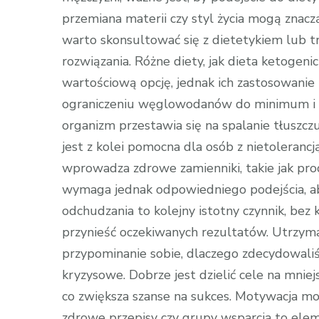
przemiana materii czy styl życia mogą znac
warto skonsultować się z dietetykiem lub 
rozwiązania. Różne diety, jak dieta ketogen
wartościową opcję, jednak ich zastosowani
ograniczeniu węglowodanów do minimum i zw
organizm przestawia się na spalanie tłuszcz
jest z kolei pomocna dla osób z nietolerancj
wprowadza zdrowe zamienniki, takie jak prod
wymaga jednak odpowiedniego podejścia, ab
odchudzania to kolejny istotny czynnik, be
przynieść oczekiwanych rezultatów. Utrzym
przypominanie sobie, dlaczego zdecydowal
kryzysowe. Dobrze jest dzielić cele na mniejs
co zwiększa szanse na sukces. Motywacja moż
zdrowe przepisy czy grupy wsparcia to el