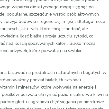
wego wsparcia dietetycznego mogą sięgnąć po
dziej popularne, szczególnie wśród osób aktywnych
óry sprzyja budowie i regeneracji mięśni, dlatego może
jących, jak i tych, które chcą schudnąć, ale
iednia ilość białka sprzyja uczuciu sytości, co
ć nad ilością spożywanych kalorii. Białko można
ormie odżywek, które pozwalają na szybkie
inna bazować na produktach naturalnych i bogatych w
równoważony podział białek, tłuszczów i
tamin i minerałów, które wpływają na energię i
e posiłków pozwala utrzymać poziom cukru we krwi na
padom głodu i ogranicza chęć sięgania po niezdrowe