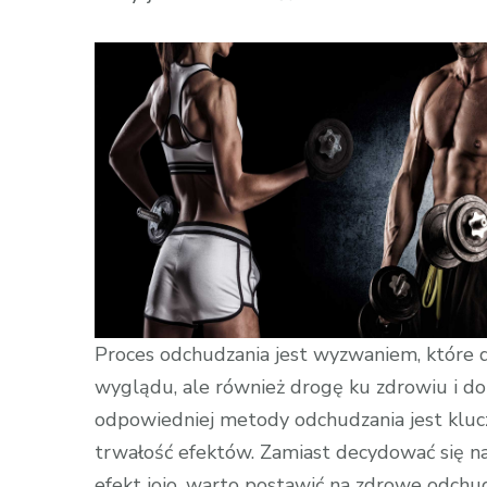
wpisie
Odchudzani
bez
Wyrzeczeń:
Jak
Schudnąć
Zdrowo
i
Bezpiecznie
Proces odchudzania jest wyzwaniem, które d
wyglądu, ale również drogę ku zdrowiu i 
odpowiedniej metody odchudzania jest klucz
trwałość efektów. Zamiast decydować się na
efekt jojo, warto postawić na zdrowe odchud