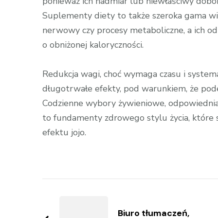
ponieważ ich nadmiar lub niewłaściwy dobór
Suplementy diety to także szeroka gama wit
nerwowy czy procesy metaboliczne, a ich odp
o obniżonej kaloryczności.
Redukcja wagi, choć wymaga czasu i systema
długotrwałe efekty, pod warunkiem, że pod
Codzienne wybory żywieniowe, odpowiednia i
to fundamenty zdrowego stylu życia, które 
efektu jojo.
Zobacz
wpisy
Biuro tłumaczeń,