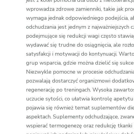
jest z kolei pomocna dla osób z nietolerancj
wprowadza zdrowe zamienniki, takie jak prod
wymaga jednak odpowiedniego podejścia, ab
odchudzania jest jednym z najważniejszych 
podejmujące się redukcji wagi często stawi
wydawać się trudne do osiągnięcia, ale rozł
satysfakcji i motywacji do kontynuacji. Wart
grup wsparcia, gdzie można dzielić się suk
Niezwykle pomocne w procesie odchudzania
pozwalają dostarczyć organizmowi dodatkowe
regenerację po treningach. Wysoka zawarto
uczucie sytości, co ułatwia kontrolę apetyt
pojawia się również temat suplementów di
aspektach. Suplementy odchudzające, zwane
wspierać termogenezę oraz redukcję tkanki t