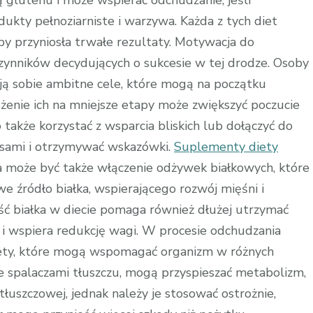
ą glutenu i może wspierać odchudzanie, jeśli
ukty pełnoziarniste i warzywa. Każda z tych diet
y przyniosła trwałe rezultaty. Motywacja do
czynników decydujących o sukcesie w tej drodze. Osoby
ają sobie ambitne cele, które mogą na początku
ożenie ich na mniejsze etapy może zwiększyć poczucie
o także korzystać z wsparcia bliskich lub dołączyć do
cesami i otrzymywać wskazówki.
Suplementy diety
 może być także włączenie odżywek białkowych, które
 źródło białka, wspierającego rozwój mięśni i
ść białka w diecie pomaga również dłużej utrzymać
u i wspiera redukcję wagi. W procesie odchudzania
ety, które mogą wspomagać organizm w różnych
 spalaczami tłuszczu, mogą przyspieszać metabolizm,
łuszczowej, jednak należy je stosować ostrożnie,