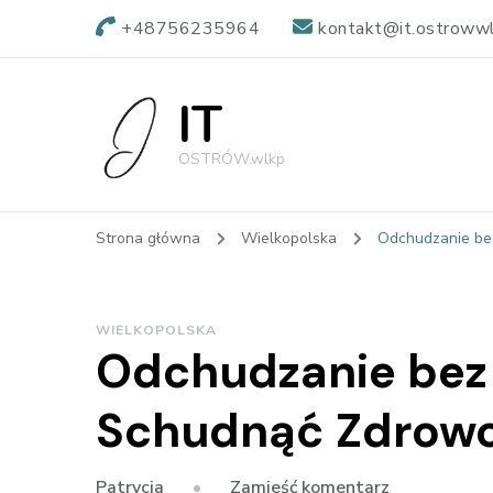
+48756235964
kontakt@it.ostrowwl
IT
OSTRÓW.wlkp
Strona główna
Wielkopolska
Odchudzanie bez
WIELKOPOLSKA
Odchudzanie bez
Schudnąć Zdrowo 
we
Zamieść komentarz
Patrycja