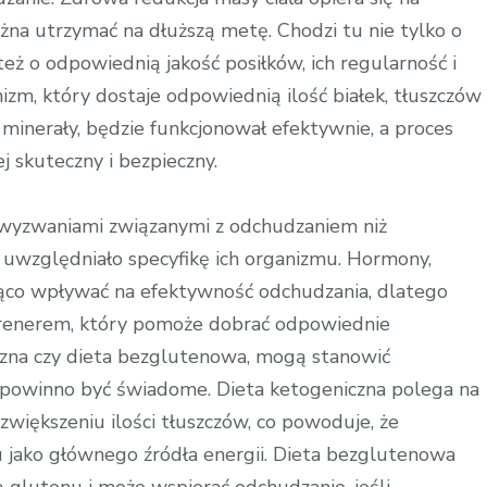
a utrzymać na dłuższą metę. Chodzi tu nie tylko o
 też o odpowiednią jakość posiłków, ich regularność i
zm, który dostaje odpowiednią ilość białek, tłuszczów
inerały, będzie funkcjonował efektywnie, a proces
ej skuteczny i bezpieczny.
mi wyzwaniami związanymi z odchudzaniem niż
y uwzględniało specyfikę ich organizmu. Hormony,
ząco wpływać na efektywność odchudzania, dlatego
trenerem, który pomoże dobrać odpowiednie
iczna czy dieta bezglutenowa, mogą stanowić
e powinno być świadome. Dieta ketogeniczna polega na
iększeniu ilości tłuszczów, co powoduje, że
u jako głównego źródła energii. Dieta bezglutenowa