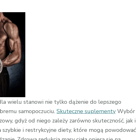
e
la wielu stanowi nie tylko dążenie do lepszego
dobremu samopoczuciu.
Skuteczne suplementy
Wybór
owy, gdyż od niego zależy zarówno skuteczność, jak i
 szybkie i restrykcyjne diety, które mogą powodować
zanie. Zdrowa redukcja masy ciała opiera się na