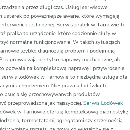
ządzenia przez długi czas. Usługi serwisowe
h usterek po poważniejsze awarie, które wymagają
interwencji technicznej. Serwis pralek w Tarnowie to
waż pralka to urządzenie, które codziennie służy w
rzyć normalne funkcjonowanie. W takich sytuacjach
 Tarnowie szybko diagnozują problem i podejmują
 Przeprowadzają nie tylko naprawy mechaniczne, ale
 co pozwala na kompleksową naprawę i przywrócenie
e, serwis lodówek w Tarnowie to niezbędna usługa dla
ązanymi z chłodzeniem. Niesprawna lodówka to
go psucia się przechowywanych produktów
yć przeprowadzona jak najszybciej.
Serwis Lodówek
 lodówek w Tarnowie oferują kompleksową diagnostykę
łodzenia, termostatami, agregatami czy szczelnością
ści wymiany sprzętu na nowy, co wiązałoby się z