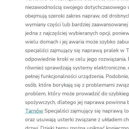
niezawodnością swojego dotychczasowego ur
obejmują szeroki zakres napraw, od drobnyc
wymiany części lub bardziej zaawansowanej 
jedna z najczęściej wybieranych opcji, ponie
wielu domach i jej awaria może szybko zabu
specjaliści zajmujący się naprawą pralek w
odpowiednie kroki w celu jego rozwiązania.
również sprawdzają systemy elektroniczne,
pełnej funkcjonalności urządzenia. Podobni
osób, które borykają się z problemami zwi
problem, który może prowadzić do szybkie
spożywczych, dlatego jej naprawa powinna b
Tarnów
Specjaliści zajmujący się naprawą
oraz usuwają usterki związane z układem ch
drzwi. Dzięki temu można uniknąć konieczno