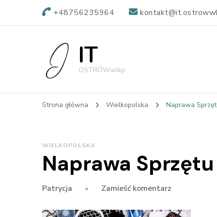
+48756235964
kontakt@it.ostrowwl
IT
OSTRÓW.wlkp
Strona główna
Wielkopolska
Naprawa Sprzę
WIELKOPOLSKA
Naprawa Sprzętu
we
Zamieść komentarz
Patrycja
wpisie
Naprawa