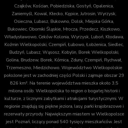
Czajków, Kościan, Pobiedziska, Gostyń, Opalenica,
Zaniemyśl, Kowal, Kłecko, Kępice, Jutrosin, Wyrzysk,
Osieczna, Lubasz, Bukowno, Dolsk, Miejska Górka,
Bukowiec, Oborniki Śląskie, Mrocza, Przedecz, Kiszkowo,
Władysławowo, Ceków-Kolonia, Wyrzysk, Luboń, Kłodawa,
Koźmin Wielkopolski, Czempiń, Łubowo, Łobżenica, Siedlec,
Budzyń, Lubasz, Wąsosz, Kobylin, Borek Wielkopolski,
Golina, Brudzew, Borek, Kórnica, Zduny, Czempiń, Rychwał,
Trzemeszno, Miedzichowo. Województwo Wielkopolskie
położone jest w zachodniej części Polski i zajmuje obszar 29
826 km². Na terenie województwa mieszka około 3,5
miliona osób. Wielkopolska to region o bogatej historii i
kulturze, z licznymi zabytkami i atrakcjami turystycznymi. W
regionie znajdują się piękne jeziora, lasy, parki krajobrazowe i
rezerwaty przyrody. Największym miastem w Wielkopolsce
jest Poznań, liczący ponad 540 tysięcy mieszkańców. Jest