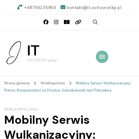
+48756235964
kontakt@it.ostrowwlkp.pl
IT
OSTRÓW.wlkp
Strona główna
Wielkopolska
Mobilny Serwis Wulkanizacyjny:
Pomoc Bezpośrednio na Drodze, Gdziekolwiek Jest Potrzebna
WIELKOPOLSKA
Mobilny Serwis
Wulkanizacyjny: