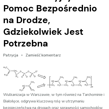
Pomoc Bezpośrednio
na Drodze,
Gdziekolwiek Jest
Potrzebna
we
Zamieść komentarz
Patrycja
wpisie
Mobilny
Serwis
Wulkanizacyjny:
Pomoc
Bezpośrednio
Wulkanizacja w Warszawie, w tym również na Tarchominie i
na
Białołęce, odgrywa kluczową rolę w utrzymaniu
Drodze,
bezpieczeństwa na drogach oraz sprawności samochodów.