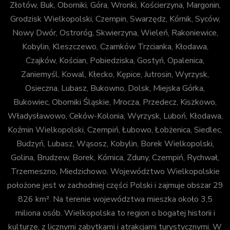
Złotów, Buk, Oborniki, Góra, Wronki, Kościerzyna, Margonin,
Grodzisk Wielkopolski, Czempin, Swarzędz, Kórnik, Syców,
Nowy Dwór, Ostroróg, Skwierzyna, Wieleń, Rakoniewice,
Kobylin, Kleszczewo, Czarnków Trzcianka, Kłodawa,
Czajków, Kościan, Pobiedziska, Gostyń, Opalenica,
Zaniemyśl, Kowal, Kłecko, Kępice, Jutrosin, Wyrzysk,
Osieczna, Lubasz, Bukowno, Dolsk, Miejska Górka,
Bukowiec, Oborniki Śląskie, Mrocza, Przedecz, Kiszkowo,
Władysławowo, Ceków-Kolonia, Wyrzysk, Luboń, Kłodawa,
Koźmin Wielkopolski, Czempiń, Łubowo, Łobżenica, Siedlec,
Budzyń, Lubasz, Wąsosz, Kobylin, Borek Wielkopolski,
Golina, Brudzew, Borek, Kórnica, Zduny, Czempiń, Rychwał,
Trzemeszno, Miedzichowo. Województwo Wielkopolskie
położone jest w zachodniej części Polski i zajmuje obszar 29
826 km². Na terenie województwa mieszka około 3,5
miliona osób. Wielkopolska to region o bogatej historii i
kulturze, z licznymi zabytkami i atrakcjami turystycznymi. W