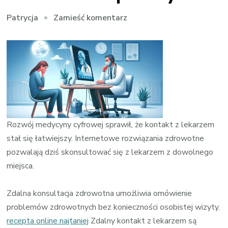
we
Zamieść komentarz
Patrycja
wpisie
Internetowy
kontakt
z
lekarzem
w
praktyce
Rozwój medycyny cyfrowej sprawił, że kontakt z lekarzem
stał się łatwiejszy. Internetowe rozwiązania zdrowotne
pozwalają dziś skonsultować się z lekarzem z dowolnego
miejsca.
Zdalna konsultacja zdrowotna umożliwia omówienie
problemów zdrowotnych bez konieczności osobistej wizyty.
recepta online najtaniej
Zdalny kontakt z lekarzem są