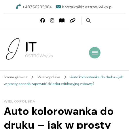
+48756235964
kontakt@it.ostrowwlkp.pl
IT
OSTRÓW.wlkp
Strona główna
Wielkopolska
Auto kolorowanka do druku – jak
w prosty sposób zapewnić dziecku edukacyjną zabawę?
WIELKOPOLSKA
Auto kolorowanka do
druku – jak w prosty