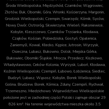
Środa Wielkopolska, Międzychód, Czarnków, Wągrowiec,
Złotów, Buk, Oborniki, Góra, Wronki, Kościerzyna, Margonin,
Grodzisk Wielkopolski, Czempin, Swarzędz, Kórnik, Syców,
Nowy Dwór, Ostroróg, Skwierzyna, Wieleń, Rakoniewice,
Kobylin, Kleszczewo, Czarnków Trzcianka, Kłodawa,
Czajków, Kościan, Pobiedziska, Gostyń, Opalenica,
Zaniemyśl, Kowal, Kłecko, Kępice, Jutrosin, Wyrzysk,
Osieczna, Lubasz, Bukowno, Dolsk, Miejska Górka,
Bukowiec, Oborniki Śląskie, Mrocza, Przedecz, Kiszkowo,
Władysławowo, Ceków-Kolonia, Wyrzysk, Luboń, Kłodawa,
Koźmin Wielkopolski, Czempiń, Łubowo, Łobżenica, Siedlec,
Budzyń, Lubasz, Wąsosz, Kobylin, Borek Wielkopolski,
Golina, Brudzew, Borek, Kórnica, Zduny, Czempiń, Rychwał,
Trzemeszno, Miedzichowo. Województwo Wielkopolskie
położone jest w zachodniej części Polski i zajmuje obszar 29
826 km². Na terenie województwa mieszka około 3,5