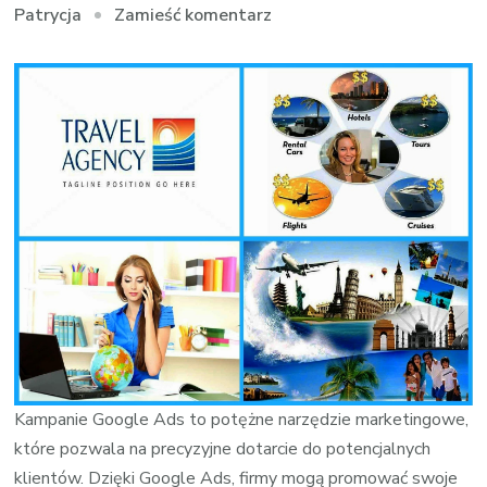
we
Zamieść komentarz
Patrycja
wpisie
Marketing
internetowy
dla
firm
Kampanie Google Ads to potężne narzędzie marketingowe,
które pozwala na precyzyjne dotarcie do potencjalnych
klientów. Dzięki Google Ads, firmy mogą promować swoje