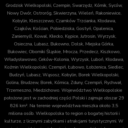
Grodzisk Wielkopolski, Czempin, Swarzędz, Kórnik, Syców,
Nowy Dwór, Ostroróg, Skwierzyna, Wieleń, Rakoniewice,
Kobylin, Kleszczewo, Czarnków Trzcianka, Kłodawa,
Czajków, Kościan, Pobiedziska, Gostyń, Opalenica,
Zaniemyśl, Kowal, Kłecko, Kępice, Jutrosin, Wyrzysk,
Osieczna, Lubasz, Bukowno, Dolsk, Miejska Górka,
Bukowiec, Oborniki Śląskie, Mrocza, Przedecz, Kiszkowo,
Władysławowo, Ceków-Kolonia, Wyrzysk, Luboń, Kłodawa,
Koźmin Wielkopolski, Czempiń, Łubowo, Łobżenica, Siedlec,
Budzyń, Lubasz, Wąsosz, Kobylin, Borek Wielkopolski,
Golina, Brudzew, Borek, Kórnica, Zduny, Czempiń, Rychwał,
Trzemeszno, Miedzichowo. Województwo Wielkopolskie
położone jest w zachodniej części Polski i zajmuje obszar 29
826 km². Na terenie województwa mieszka około 3,5
miliona osób. Wielkopolska to region o bogatej historii i
kulturze, z licznymi zabytkami i atrakcjami turystycznymi. W