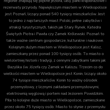
regionie znajdują się piękne jeziora, lasy, parki krajobrazowe i
rezerwaty przyrody. Największym miastem w Wielkopolsce
jest Poznań, liczący ponad 540 tysięcy mieszkańców. Jest
to jedno z najstarszych miast Polski, pełne zabytków i
atrakcji turystycznych, takich jak Stary Rynek, Katedra
Świętych Piotra i Pawła czy Zamek Królewski. Poznań to
także ważne centrum gospodarcze, kulturalne i naukowe.
Kolejnym dużym miastem w Wielkopolsce jest Kalisz,
zamieszkany przez ponad 100 tysięcy osób. To miasto o
wieloletniej historii i tradycji, z cennymi zabytkami takimi jak
Bazylika św. Józefa czy Zamek w Kaliszu. Trzecim co do
wielkości miastem w Wielkopolsce jest Konin, liczący około
74 tysiące mieszkańców. Konin to ważny ośrodek
przemysłowy, z licznymi zakładami przemysłowymi,
elektrownią węglową i portem nad Jeziorem Powidzkim.
Piła to kolejne duże miasto w Wielkopolsce, zamieszkane
przez około 75 tysięcy osób. Miasto to słynie z przemysłu