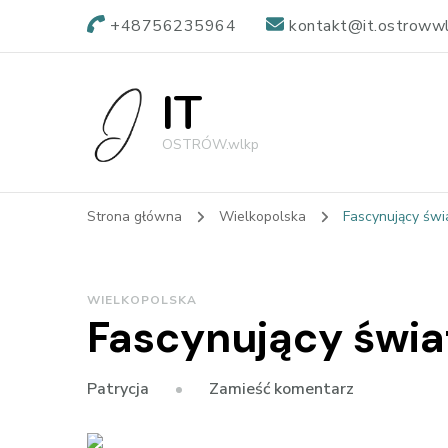
+48756235964
kontakt@it.ostrowwl
IT
OSTRÓW.wlkp
Strona główna
Wielkopolska
Fascynujący świ
WIELKOPOLSKA
Fascynujący świa
we
Zamieść komentarz
Patrycja
wpisie
Fascynujący