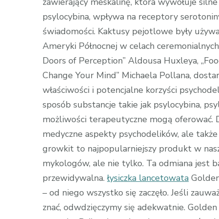
zawierający meskalinę, która wywołuje silne 
psylocybina, wpływa na receptory serotoni
świadomości. Kaktusy pejotlowe były używa
Ameryki Północnej w celach ceremonialnych i 
Doors of Perception” Aldousa Huxleya, „Fo
Change Your Mind” Michaela Pollana, dostar
właściwości i potencjalne korzyści psychodel
sposób substancje takie jak psylocybina, psy
możliwości terapeutyczne mogą oferować. D
medyczne aspekty psychodelików, ale także
growkit to najpopularniejszy produkt w nas
mykologów, ale nie tylko. Ta odmiana jest 
przewidywalna.
łysiczka lancetowata
Golden
– od niego wszystko się zaczęło. Jeśli zauwa
znać, odwdzięczymy się adekwatnie. Golden 