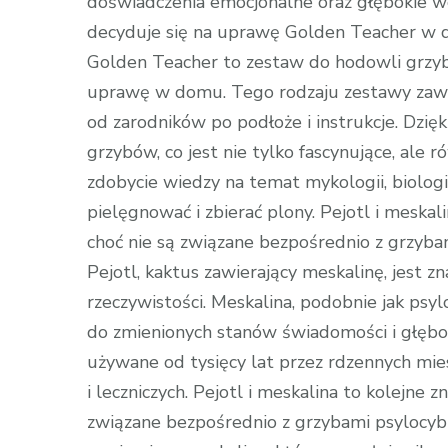
doświadczenia emocjonalne oraz głębokie 
decyduje się na uprawę Golden Teacher w
Golden Teacher to zestaw do hodowli grzyb
uprawę w domu. Tego rodzaju zestawy zawie
od zarodników po podłoże i instrukcje. Dz
grzybów, co jest nie tylko fascynujące, al
zdobycie wiedzy na temat mykologii, biolog
pielęgnować i zbierać plony. Pejotl i meskal
choć nie są związane bezpośrednio z grzyb
Pejotl, kaktus zawierający meskalinę, jest zn
rzeczywistości. Meskalina, podobnie jak psy
do zmienionych stanów świadomości i głębo
używane od tysięcy lat przez rdzennych mi
i leczniczych. Pejotl i meskalina to kolejne 
związane bezpośrednio z grzybami psylocyb