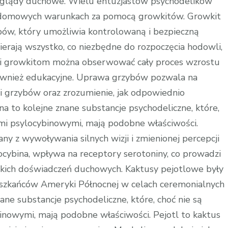
wglądy duchowe. Wielu entuzjastów psychodelików
 domowych warunkach za pomocą growkitów. Growkit
ów, który umożliwia kontrolowaną i bezpieczną
rają wszystko, co niezbędne do rozpoczęcia hodowli,
ięki growkitom można obserwować cały proces wzrostu
e również edukacyjne. Uprawa grzybów pozwala na
ii grzybów oraz zrozumienie, jak odpowiednio
ina to kolejne znane substancje psychodeliczne, które,
ami psylocybinowymi, mają podobne właściwości.
any z wywoływania silnych wizji i zmienionej percepcji
locybina, wpływa na receptory serotoniny, co prowadzi
kich doświadczeń duchowych. Kaktusy pejotlowe były
eszkańców Ameryki Północnej w celach ceremonialnych
znane substancje psychodeliczne, które, choć nie są
inowymi, mają podobne właściwości. Pejotl to kaktus