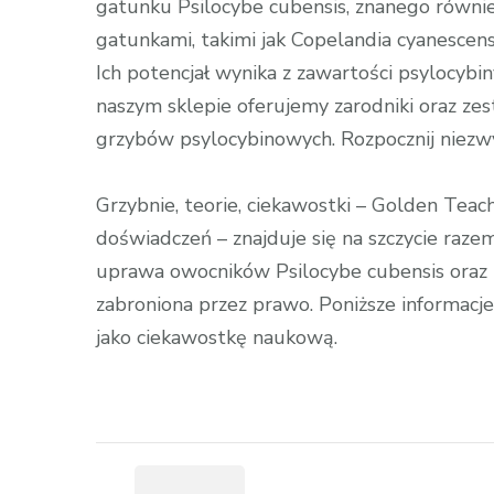
gatunku Psilocybe cubensis, znanego również
gatunkami, takimi jak Copelandia cyanescen
Ich potencjał wynika z zawartości psylocybi
naszym sklepie oferujemy zarodniki oraz z
grzybów psylocybinowych. Rozpocznij niezwy
Grzybnie, teorie, ciekawostki – Golden Teac
doświadczeń – znajduje się na szczycie raz
uprawa owocników Psilocybe cubensis oraz
zabroniona przez prawo. Poniższe informacj
jako ciekawostkę naukową.
Zobacz