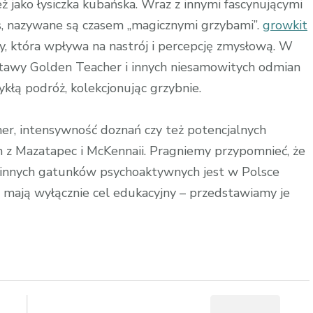
 jako łysiczka kubańska. Wraz z innymi fascynującymi
s, nazywane są czasem „magicznymi grzybami”.
growkit
ny, która wpływa na nastrój i percepcję zmysłową. W
estawy Golden Teacher i innych niesamowitych odmian
kłą podróż, kolekcjonując grzybnie.
her, intensywność doznań czy też potencjalnych
em z Mazatapec i McKennaii. Pragniemy przypomnieć, że
 innych gatunków psychoaktywnych jest w Polsce
e mają wyłącznie cel edukacyjny – przedstawiamy je