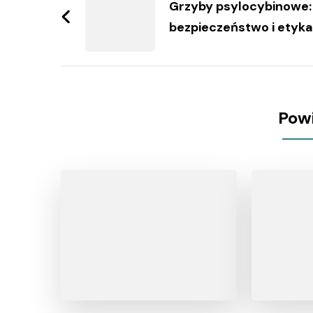
wpisy
Grzyby psylocybinowe:
bezpieczeństwo i etyka
Pow