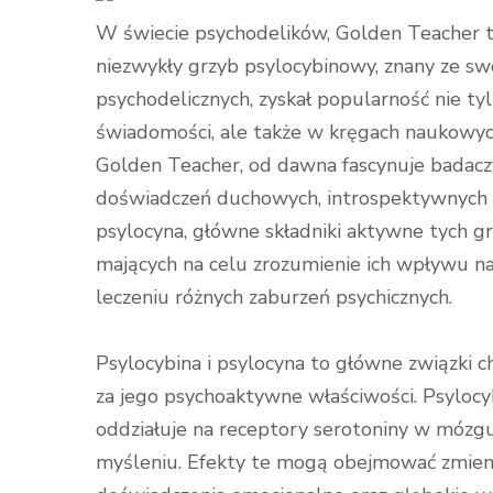
świat
W świecie psychodelików, Golden Teacher to
Golden
niezwykły grzyb psylocybinowy, znany ze sw
Teacher
psychodelicznych, zyskał popularność nie 
świadomości, ale także w kręgach naukowych
Golden Teacher, od dawna fascynuje badacz
doświadczeń duchowych, introspektywnych 
psylocyna, główne składniki aktywne tych g
mających na celu zrozumienie ich wpływu na
leczeniu różnych zaburzeń psychicznych.
Psylocybina i psylocyna to główne związki
za jego psychoaktywne właściwości. Psylocyb
oddziałuje na receptory serotoniny w mózgu,
myśleniu. Efekty te mogą obejmować zmieni