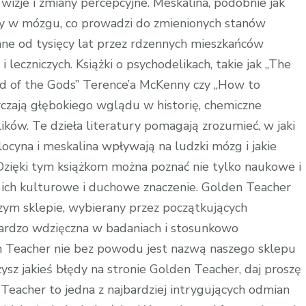
wizje i zmiany percepcyjne. Meskalina, podobnie jak
ny w mózgu, co prowadzi do zmienionych stanów
ne od tysięcy lat przez rdzennych mieszkańców
leczniczych. Książki o psychodelikach, takie jak „The
od of the Gods” Terence’a McKenny czy „How to
czają głębokiego wglądu w historię, chemiczne
ików. Te dzieła literatury pomagają zrozumieć, w jaki
locyna i meskalina wpływają na ludzki mózg i jakie
zięki tym książkom można poznać nie tylko naukowe i
 ich kulturowe i duchowe znaczenie. Golden Teacher
zym sklepie, wybierany przez początkujących
bardzo wdzięczna w badaniach i stosunkowo
 Teacher nie bez powodu jest nazwą naszego sklepu
żysz jakieś błędy na stronie Golden Teacher, daj proszę
Teacher to jedna z najbardziej intrygujących odmian