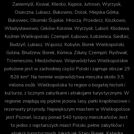
Zaniemyśl, Kowal, Kłecko, Kępice, Jutrosin, Wyrzysk,
Osieczna, Lubasz, Bukowno, Dolsk, Miejska Górka,
Bukowiec, Oborniki Śląskie, Mrocza, Przedecz, Kiszkowo,
Władysławowo, Ceków-Kolonia, Wyrzysk, Luboń, Kłodawa,
Koźmin Wielkopolski, Czempiń, Łubowo, Łobżenica, Siedlec,
Budzyń, Lubasz, Wąsosz, Kobylin, Borek Wielkopolski,
Golina, Brudzew, Borek, Kórnica, Zduny, Czempiń, Rychwał,
Trzemeszno, Miedzichowo. Województwo Wielkopolskie
położone jest w zachodniej części Polski i zajmuje obszar 29
826 km². Na terenie województwa mieszka około 3,5
miliona osób. Wielkopolska to region o bogatej historii i
kulturze, z licznymi zabytkami i atrakcjami turystycznymi. W
regionie znajdują się piękne jeziora, lasy, parki krajobrazowe i
rezerwaty przyrody. Największym miastem w Wielkopolsce
jest Poznań, liczący ponad 540 tysięcy mieszkańców. Jest
to jedno z najstarszych miast Polski, pełne zabytków i
atrakcji turystycznych, takich jak Stary Rynek, Katedra