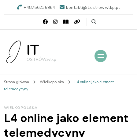
+48756235964
kontakt@it.ostrowwlkp.pl
IT
OSTRÓW.wlkp
Strona główna
Wielkopolska
L4 online jako element
telemedycyny
WIELKOPOLSKA
L4 online jako element
telemedycyny