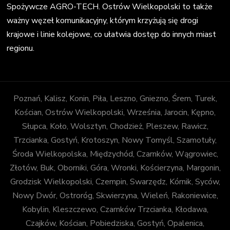
Spożywcze AGRO-TECH. Ostrów Wielkopolski to także
ważny węzeł komunikacyjny, którym krzyżują się drogi
krajowe i linie kolejowe, co ułatwia dostęp do innych miast
regionu.
Poznań, Kalisz, Konin, Piła, Leszno, Gniezno, Śrem, Turek,
Kościan, Ostrów Wielkopolski, Września, Jarocin, Kępno,
Słupca, Koło, Wolsztyn, Chodzież, Pleszew, Rawicz,
Trzcianka, Gostyń, Krotoszyn, Nowy Tomyśl, Szamotuły,
Środa Wielkopolska, Międzychód, Czarnków, Wągrowiec,
Złotów, Buk, Oborniki, Góra, Wronki, Kościerzyna, Margonin,
Grodzisk Wielkopolski, Czempin, Swarzędz, Kórnik, Syców,
Nowy Dwór, Ostroróg, Skwierzyna, Wieleń, Rakoniewice,
Kobylin, Kleszczewo, Czarnków Trzcianka, Kłodawa,
Czajków, Kościan, Pobiedziska, Gostyń, Opalenica,