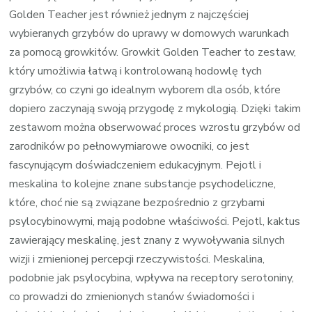
Golden Teacher jest również jednym z najczęściej
wybieranych grzybów do uprawy w domowych warunkach
za pomocą growkitów. Growkit Golden Teacher to zestaw,
który umożliwia łatwą i kontrolowaną hodowlę tych
grzybów, co czyni go idealnym wyborem dla osób, które
dopiero zaczynają swoją przygodę z mykologią. Dzięki takim
zestawom można obserwować proces wzrostu grzybów od
zarodników po pełnowymiarowe owocniki, co jest
fascynującym doświadczeniem edukacyjnym. Pejotl i
meskalina to kolejne znane substancje psychodeliczne,
które, choć nie są związane bezpośrednio z grzybami
psylocybinowymi, mają podobne właściwości. Pejotl, kaktus
zawierający meskalinę, jest znany z wywoływania silnych
wizji i zmienionej percepcji rzeczywistości. Meskalina,
podobnie jak psylocybina, wpływa na receptory serotoniny,
co prowadzi do zmienionych stanów świadomości i