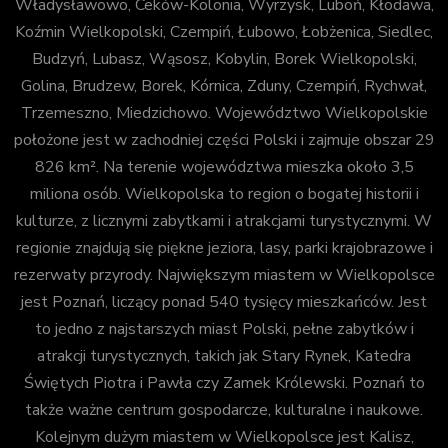
Władysławowo, Ceków-Kolonia, Wyrzysk, Luboń, Kłodawa,
Koźmin Wielkopolski, Czempiń, Łubowo, Łobżenica, Siedlec,
Budzyń, Lubasz, Wąsosz, Kobylin, Borek Wielkopolski,
Golina, Brudzew, Borek, Kórnica, Zduny, Czempiń, Rychwał,
Trzemeszno, Miedzichowo. Województwo Wielkopolskie
położone jest w zachodniej części Polski i zajmuje obszar 29
826 km². Na terenie województwa mieszka około 3,5
miliona osób. Wielkopolska to region o bogatej historii i
kulturze, z licznymi zabytkami i atrakcjami turystycznymi. W
regionie znajdują się piękne jeziora, lasy, parki krajobrazowe i
rezerwaty przyrody. Największym miastem w Wielkopolsce
jest Poznań, liczący ponad 540 tysięcy mieszkańców. Jest
to jedno z najstarszych miast Polski, pełne zabytków i
atrakcji turystycznych, takich jak Stary Rynek, Katedra
Świętych Piotra i Pawła czy Zamek Królewski. Poznań to
także ważne centrum gospodarcze, kulturalne i naukowe.
Kolejnym dużym miastem w Wielkopolsce jest Kalisz,