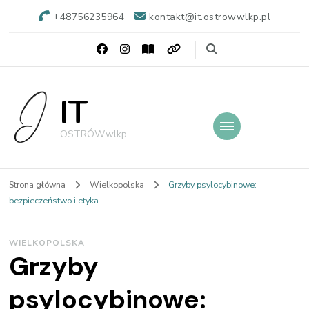
+48756235964
kontakt@it.ostrowwlkp.pl
IT
OSTRÓW.wlkp
Strona główna
Wielkopolska
Grzyby psylocybinowe:
bezpieczeństwo i etyka
WIELKOPOLSKA
Grzyby
psylocybinowe: