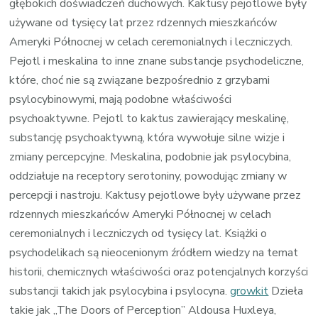
głębokich doświadczeń duchowych. Kaktusy pejotlowe były
używane od tysięcy lat przez rdzennych mieszkańców
Ameryki Północnej w celach ceremonialnych i leczniczych.
Pejotl i meskalina to inne znane substancje psychodeliczne,
które, choć nie są związane bezpośrednio z grzybami
psylocybinowymi, mają podobne właściwości
psychoaktywne. Pejotl to kaktus zawierający meskalinę,
substancję psychoaktywną, która wywołuje silne wizje i
zmiany percepcyjne. Meskalina, podobnie jak psylocybina,
oddziałuje na receptory serotoniny, powodując zmiany w
percepcji i nastroju. Kaktusy pejotlowe były używane przez
rdzennych mieszkańców Ameryki Północnej w celach
ceremonialnych i leczniczych od tysięcy lat. Książki o
psychodelikach są nieocenionym źródłem wiedzy na temat
historii, chemicznych właściwości oraz potencjalnych korzyści
substancji takich jak psylocybina i psylocyna.
growkit
Dzieła
takie jak „The Doors of Perception” Aldousa Huxleya,