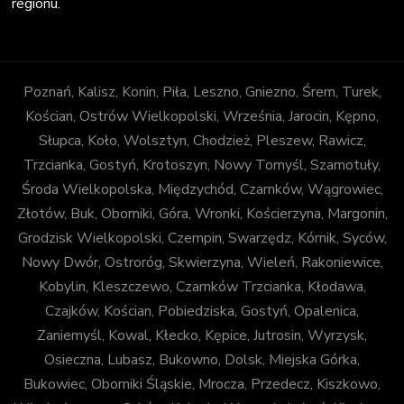
regionu.
Poznań, Kalisz, Konin, Piła, Leszno, Gniezno, Śrem, Turek,
Kościan, Ostrów Wielkopolski, Września, Jarocin, Kępno,
Słupca, Koło, Wolsztyn, Chodzież, Pleszew, Rawicz,
Trzcianka, Gostyń, Krotoszyn, Nowy Tomyśl, Szamotuły,
Środa Wielkopolska, Międzychód, Czarnków, Wągrowiec,
Złotów, Buk, Oborniki, Góra, Wronki, Kościerzyna, Margonin,
Grodzisk Wielkopolski, Czempin, Swarzędz, Kórnik, Syców,
Nowy Dwór, Ostroróg, Skwierzyna, Wieleń, Rakoniewice,
Kobylin, Kleszczewo, Czarnków Trzcianka, Kłodawa,
Czajków, Kościan, Pobiedziska, Gostyń, Opalenica,
Zaniemyśl, Kowal, Kłecko, Kępice, Jutrosin, Wyrzysk,
Osieczna, Lubasz, Bukowno, Dolsk, Miejska Górka,
Bukowiec, Oborniki Śląskie, Mrocza, Przedecz, Kiszkowo,