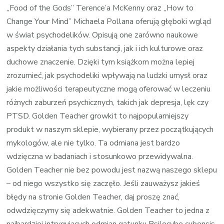
„Food of the Gods” Terence’a McKenny oraz „How to
Change Your Mind” Michaela Pollana oferują głęboki wgląd
w świat psychodelików. Opisują one zarówno naukowe
aspekty działania tych substancji, jak i ich kulturowe oraz
duchowe znaczenie. Dzięki tym książkom można lepiej
zrozumieć, jak psychodeliki wpływają na ludzki umysł oraz
jakie możliwości terapeutyczne mogą oferować w leczeniu
różnych zaburzeń psychicznych, takich jak depresja, lęk czy
PTSD. Golden Teacher growkit to najpopularniejszy
produkt w naszym sklepie, wybierany przez początkujących
mykologów, ale nie tylko. Ta odmiana jest bardzo
wdzięczna w badaniach i stosunkowo przewidywalna.
Golden Teacher nie bez powodu jest nazwą naszego sklepu
– od niego wszystko się zaczęło. Jeśli zauważysz jakieś
błędy na stronie Golden Teacher, daj proszę znać,
odwdzięczymy się adekwatnie. Golden Teacher to jedna z
najbardziej intrygujących odmian gatunku Psilocybe cubensis,