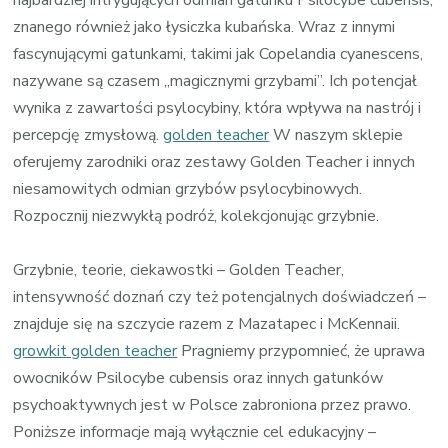
znanego również jako łysiczka kubańska. Wraz z innymi
fascynującymi gatunkami, takimi jak Copelandia cyanescens,
nazywane są czasem „magicznymi grzybami”. Ich potencjał
wynika z zawartości psylocybiny, która wpływa na nastrój i
percepcję zmysłową.
golden teacher
W naszym sklepie
oferujemy zarodniki oraz zestawy Golden Teacher i innych
niesamowitych odmian grzybów psylocybinowych.
Rozpocznij niezwykłą podróż, kolekcjonując grzybnie.
Grzybnie, teorie, ciekawostki – Golden Teacher,
intensywność doznań czy też potencjalnych doświadczeń –
znajduje się na szczycie razem z Mazatapec i McKennaii.
growkit golden teacher
Pragniemy przypomnieć, że uprawa
owocników Psilocybe cubensis oraz innych gatunków
psychoaktywnych jest w Polsce zabroniona przez prawo.
Poniższe informacje mają wyłącznie cel edukacyjny –