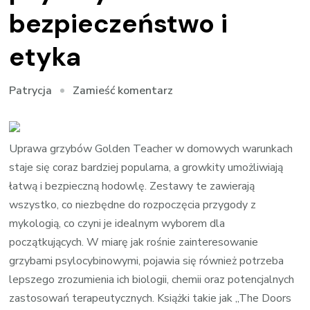
bezpieczeństwo i
etyka
we
Zamieść komentarz
Patrycja
wpisie
Grzyby
psylocybinowe:
Uprawa grzybów Golden Teacher w domowych warunkach
bezpieczeństwo
staje się coraz bardziej popularna, a growkity umożliwiają
i
łatwą i bezpieczną hodowlę. Zestawy te zawierają
etyka
wszystko, co niezbędne do rozpoczęcia przygody z
mykologią, co czyni je idealnym wyborem dla
początkujących. W miarę jak rośnie zainteresowanie
grzybami psylocybinowymi, pojawia się również potrzeba
lepszego zrozumienia ich biologii, chemii oraz potencjalnych
zastosowań terapeutycznych. Książki takie jak „The Doors