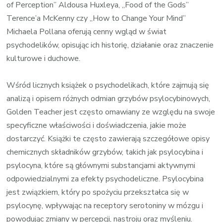
of Perception” Aldousa Huxleya, „Food of the Gods”
Terence’a McKenny czy „How to Change Your Mind”
Michaela Pollana oferują cenny wgląd w świat
psychodelików, opisując ich historię, działanie oraz znaczenie
kulturowe i duchowe.
Wśród licznych książek o psychodelikach, które zajmują się
analizą i opisem różnych odmian grzybów psylocybinowych,
Golden Teacher jest często omawiany ze względu na swoje
specyficzne właściwości i doświadczenia, jakie może
dostarczyć. Książki te często zawierają szczegółowe opisy
chemicznych składników grzybów, takich jak psylocybina i
psylocyna, które są głównymi substancjami aktywnymi
odpowiedzialnymi za efekty psychodeliczne. Psylocybina
jest związkiem, który po spożyciu przekształca się w
psylocynę, wpływając na receptory serotoniny w mózgu i
powodując zmiany w percepcji, nastroju oraz myśleniu.