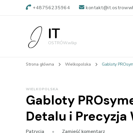
+48756235964
kontakt@it.ostrowwl
IT
OSTRÓW.wlkp
Strona główna
Wielkopolska
Gabloty PROsyme
WIELKOPOLSKA
Gabloty PROsyme
Detalu i Precyzja 
we
Zamieść komentarz
Patrycja