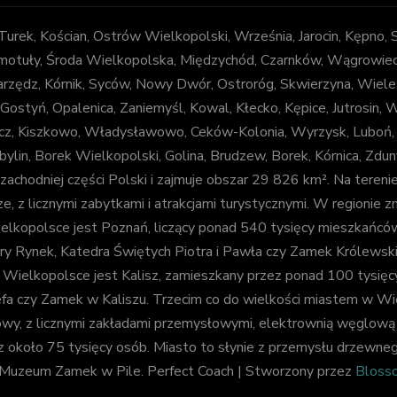
, Turek, Kościan, Ostrów Wielkopolski, Września, Jarocin, Kępno,
otuły, Środa Wielkopolska, Międzychód, Czarnków, Wągrowiec, Z
arzędz, Kórnik, Syców, Nowy Dwór, Ostroróg, Skwierzyna, Wiele
 Gostyń, Opalenica, Zaniemyśl, Kowal, Kłecko, Kępice, Jutrosin,
decz, Kiszkowo, Władysławowo, Ceków-Kolonia, Wyrzysk, Luboń
bylin, Borek Wielkopolski, Golina, Brudzew, Borek, Kórnica, Zd
chodniej części Polski i zajmuje obszar 29 826 km². Na tereni
e, z licznymi zabytkami i atrakcjami turystycznymi. W regionie zna
kopolsce jest Poznań, liczący ponad 540 tysięcy mieszkańców. J
 Stary Rynek, Katedra Świętych Piotra i Pawła czy Zamek Królews
elkopolsce jest Kalisz, zamieszkany przez ponad 100 tysięcy osó
efa czy Zamek w Kaliszu. Trzecim co do wielkości miastem w Wie
y, z licznymi zakładami przemysłowymi, elektrownią węglową i
koło 75 tysięcy osób. Miasto to słynie z przemysłu drzewnego 
y Muzeum Zamek w Pile.
Perfect Coach | Stworzony przez
Bloss