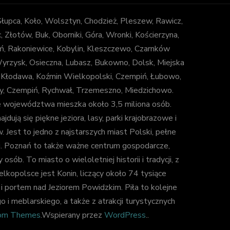
 Słupca, Koło, Wolsztyn, Chodzież, Pleszew, Rawicz,
łotów, Buk, Oborniki, Góra, Wronki, Kościerzyna,
ń, Rakoniewice, Kobylin, Kleszczewo, Czarnków
 Wyrzysk, Osieczna, Lubasz, Bukowno, Dolsk, Miejska
, Kłodawa, Koźmin Wielkopolski, Czempiń, Łubowo,
uny, Czempiń, Rychwał, Trzemeszno, Miedzichowo.
e województwa mieszka około 3,5 miliona osób.
jdują się piękne jeziora, lasy, parki krajobrazowe i
est to jedno z najstarszych miast Polski, pełne
ki. Poznań to także ważne centrum gospodarcze,
b. To miasto o wieloletniej historii i tradycji, z
lkopolsce jest Konin, liczący około 74 tysiące
 portem nad Jeziorem Powidzkim. Piła to kolejne
i meblarskiego, a także z atrakcji turystycznych
om Themes
.Wspierany przez
WordPress
..