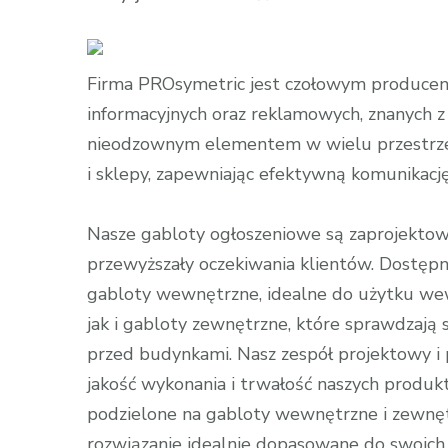
wpisie
Gabloty
PROsymetric
Firma PROsymetric jest czołowym producen
Doskonałość
informacyjnych oraz reklamowych, znanych z 
w
nieodzownym elementem w wielu przestrzenia
Detalu
i sklepy, zapewniając efektywną komunikację 
i
Precyzja
Nasze gabloty ogłoszeniowe są zaprojektowan
W
przewyższały oczekiwania klientów. Dostęp
Realizacji
gabloty wewnętrzne, idealne do użytku we
jak i gabloty zewnętrzne, które sprawdzają 
przed budynkami. Nasz zespół projektowy i 
jakość wykonania i trwałość naszych produk
podzielone na gabloty wewnętrzne i zewnęt
rozwiązanie idealnie dopasowane do swoich