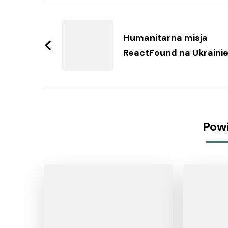
Zobacz
wpisy
Humanitarna misja
ReactFound na Ukraini
Pow