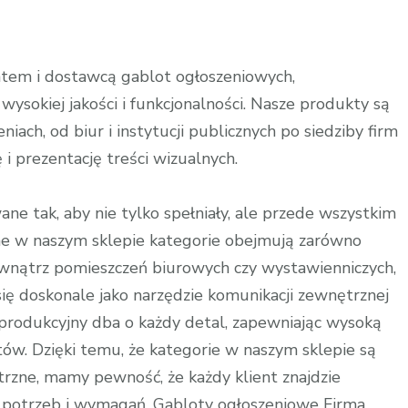
:
tem i dostawcą gablot ogłoszeniowych,
wysokiej jakości i funkcjonalności. Nasze produkty są
ch, od biur i instytucji publicznych po siedziby firm
i prezentację treści wizualnych.
e tak, aby nie tylko spełniały, ale przede wszystkim
ne w naszym sklepie kategorie obejmują zarówno
wnątrz pomieszczeń biurowych czy wystawienniczych,
się doskonale jako narzędzie komunikacji zewnętrznej
produkcyjny dba o każdy detal, zapewniając wysoką
tów. Dzięki temu, że kategorie w naszym sklepie są
rzne, mamy pewność, że każdy klient znajdzie
 potrzeb i wymagań. Gabloty ogłoszeniowe Firma