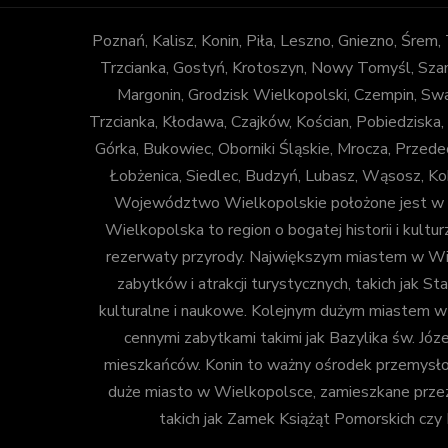
Poznań, Kalisz, Konin, Piła, Leszno, Gniezno, Śrem
Trzcianka, Gostyń, Krotoszyn, Nowy Tomyśl, Szam
Margonin, Grodzisk Wielkopolski, Czempin, Sw
Trzcianka, Kłodawa, Czajków, Kościan, Pobiedziska,
Górka, Bukowiec, Oborniki Śląskie, Mrocza, Prze
Łobżenica, Siedlec, Budzyń, Lubasz, Wąsosz, Ko
Województwo Wielkopolskie położone jest w za
Wielkopolska to region o bogatej historii i kulturz
rezerwaty przyrody. Największym miastem w Wiel
zabytków i atrakcji turystycznych, takich jak
kulturalne i naukowe. Kolejnym dużym miastem w Wi
cennymi zabytkami takimi jak Bazylika św. Józ
mieszkańców. Konin to ważny ośrodek przemysłow
duże miasto w Wielkopolsce, zamieszkane przez o
takich jak Zamek Książąt Pomorskich cz