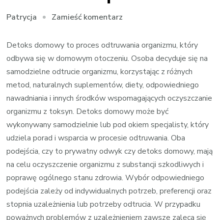
we
Zamieść komentarz
Patrycja
wpisie
Detoks
Detoks domowy to proces odtruwania organizmu, który
narkotykowy
odbywa się w domowym otoczeniu. Osoba decyduje się na
–
samodzielne odtrucie organizmu, korzystając z różnych
detoks24h.pl
metod, naturalnych suplementów, diety, odpowiedniego
nawadniania i innych środków wspomagających oczyszczanie
organizmu z toksyn. Detoks domowy może być
wykonywany samodzielnie lub pod okiem specjalisty, który
udziela porad i wsparcia w procesie odtruwania. Oba
podejścia, czy to prywatny odwyk czy detoks domowy, mają
na celu oczyszczenie organizmu z substancji szkodliwych i
poprawę ogólnego stanu zdrowia. Wybór odpowiedniego
podejścia zależy od indywidualnych potrzeb, preferencji oraz
stopnia uzależnienia lub potrzeby odtrucia. W przypadku
poważnych problemów z uzależnieniem zawsze zaleca się