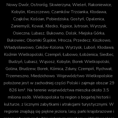
Nowy Dwór, Ostroróg, Skwierzyna, Wieleń, Rakoniewice,
Kobylin, Kleszczewo, Czarnków Trzcianka, Kłodawa,
Czajków, Kościan, Pobiedziska, Gostyń, Opalenica,
Zaniemyśl, Kowal, Kłecko, Kępice, Jutrosin, Wyrzysk,
Osieczna, Lubasz, Bukowno, Dolsk, Miejska Górka,
Bukowiec, Oborniki Śląskie, Mrocza, Przedecz, Kiszkowo,
Władysławowo, Ceków-Kolonia, Wyrzysk, Luboń, Kłodawa,
Koźmin Wielkopolski, Czempiń, Łubowo, Łobżenica, Siedlec,
Budzyń, Lubasz, Wąsosz, Kobylin, Borek Wielkopolski,
Golina, Brudzew, Borek, Kórnica, Zduny, Czempiń, Rychwał,
Trzemeszno, Miedzichowo. Województwo Wielkopolskie
położone jest w zachodniej części Polski i zajmuje obszar 29
826 km². Na terenie województwa mieszka około 3,5
miliona osób. Wielkopolska to region o bogatej historii i
kulturze, z licznymi zabytkami i atrakcjami turystycznymi. W
regionie znajdują się piękne jeziora, lasy, parki krajobrazowe i