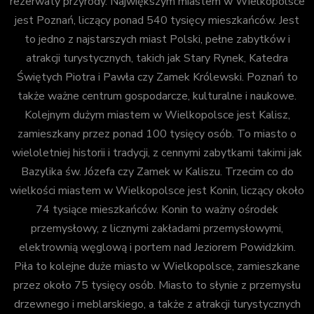
rezerwaty przyrody. Największym miastem w Wielkopolsce
jest Poznań, liczący ponad 540 tysięcy mieszkańców. Jest
to jedno z najstarszych miast Polski, pełne zabytków i
atrakcji turystycznych, takich jak Stary Rynek, Katedra
Świętych Piotra i Pawła czy Zamek Królewski. Poznań to
także ważne centrum gospodarcze, kulturalne i naukowe.
Kolejnym dużym miastem w Wielkopolsce jest Kalisz,
zamieszkany przez ponad 100 tysięcy osób. To miasto o
wieloletniej historii i tradycji, z cennymi zabytkami takimi jak
Bazylika św. Józefa czy Zamek w Kaliszu. Trzecim co do
wielkości miastem w Wielkopolsce jest Konin, liczący około
74 tysiące mieszkańców. Konin to ważny ośrodek
przemysłowy, z licznymi zakładami przemysłowymi,
elektrownią węglową i portem nad Jeziorem Powidzkim.
Piła to kolejne duże miasto w Wielkopolsce, zamieszkane
przez około 75 tysięcy osób. Miasto to słynie z przemysłu
drzewnego i meblarskiego, a także z atrakcji turystycznych