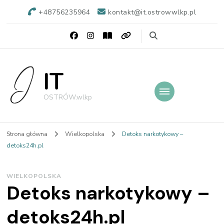
+48756235964
kontakt@it.ostrowwlkp.pl
IT
OSTRÓW.wlkp
Strona główna
Wielkopolska
Detoks narkotykowy –
detoks24h.pl
WIELKOPOLSKA
Detoks narkotykowy –
detoks24h.pl