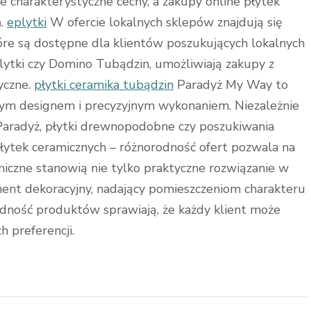
 charakterystyczne cechy, a zakupy online płytek
ń.
eplytki
W ofercie lokalnych sklepów znajdują się
tóre są dostępne dla klientów poszukujących lokalnych
plytki czy Domino Tubądzin, umożliwiają zakupy z
yczne.
płytki ceramika tubądzin
Paradyż My Way to
alnym designem i precyzyjnym wykonaniem. Niezależnie
a Paradyż, płytki drewnopodobne czy poszukiwania
łytek ceramicznych – różnorodność ofert pozwala na
amiczne stanowią nie tylko praktyczne rozwiązanie w
ment dekoracyjny, nadający pomieszczeniom charakteru
rodność produktów sprawiają, że każdy klient może
h preferencji.