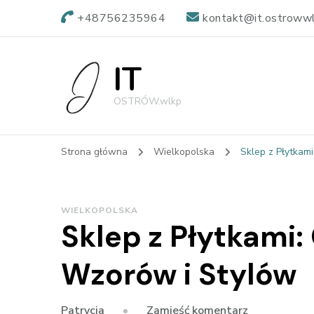
+48756235964
kontakt@it.ostrowwl
IT
OSTRÓW.wlkp
Strona główna
Wielkopolska
Sklep z Płytkam
WIELKOPOLSKA
Sklep z Płytkami
Wzorów i Stylów
we
Zamieść komentarz
Patrycja