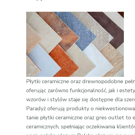
wpisie
Sklep
z
Płytkami:
Odkryj
Bogactwo
Wzorów
i
Stylów
Płytki ceramiczne oraz drewnopodobne pełn
oferując zarówno funkcjonalność, jak i estet
wzorów i stylów staje się dostępne dla szero
Paradyż oferują produkty o niekwestionowanej
tanie płytki ceramiczne oraz gres outlet to
ceramicznych, spełniając oczekiwania klien