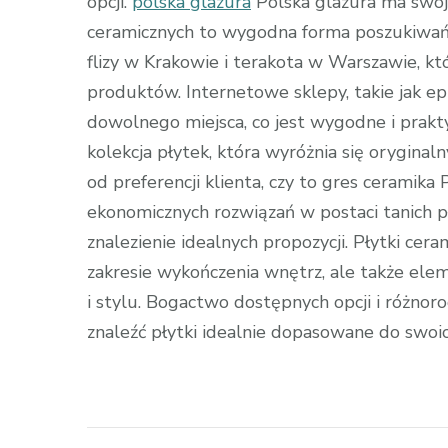
opcji.
polska glazura
Polska glazura ma swoje
ceramicznych to wygodna forma poszukiwa
flizy w Krakowie i terakota w Warszawie, k
produktów. Internetowe sklepy, takie jak e
dowolnego miejsca, co jest wygodne i prakt
kolekcja płytek, która wyróżnia się orygin
od preferencji klienta, czy to gres ceramik
ekonomicznych rozwiązań w postaci tanich p
znalezienie idealnych propozycji. Płytki cer
zakresie wykończenia wnętrz, ale także ele
i stylu. Bogactwo dostępnych opcji i różno
znaleźć płytki idealnie dopasowane do swoic
Zobacz