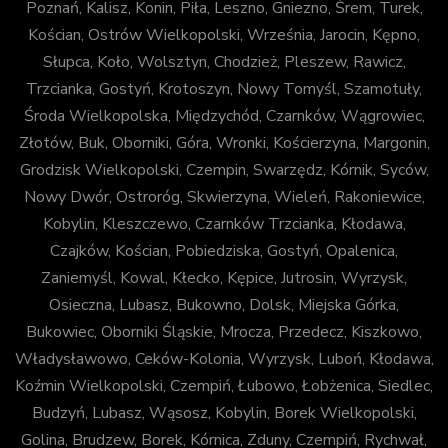
Poznań, Kalisz, Konin, Piła, Leszno, Gniezno, Śrem, Turek,
Kościan, Ostrów Wielkopolski, Września, Jarocin, Kępno,
Słupca, Koło, Wolsztyn, Chodzież, Pleszew, Rawicz,
Trzcianka, Gostyń, Krotoszyn, Nowy Tomyśl, Szamotuły,
Środa Wielkopolska, Międzychód, Czarnków, Wągrowiec,
Złotów, Buk, Oborniki, Góra, Wronki, Kościerzyna, Margonin,
Grodzisk Wielkopolski, Czempin, Swarzędz, Kórnik, Syców,
Nowy Dwór, Ostroróg, Skwierzyna, Wieleń, Rakoniewice,
Kobylin, Kleszczewo, Czarnków Trzcianka, Kłodawa,
Czajków, Kościan, Pobiedziska, Gostyń, Opalenica,
Zaniemyśl, Kowal, Kłecko, Kępice, Jutrosin, Wyrzysk,
Osieczna, Lubasz, Bukowno, Dolsk, Miejska Górka,
Bukowiec, Oborniki Śląskie, Mrocza, Przedecz, Kiszkowo,
Władysławowo, Ceków-Kolonia, Wyrzysk, Luboń, Kłodawa,
Koźmin Wielkopolski, Czempiń, Łubowo, Łobżenica, Siedlec,
Budzyń, Lubasz, Wąsosz, Kobylin, Borek Wielkopolski,
Golina, Brudzew, Borek, Kórnica, Zduny, Czempiń, Rychwał,