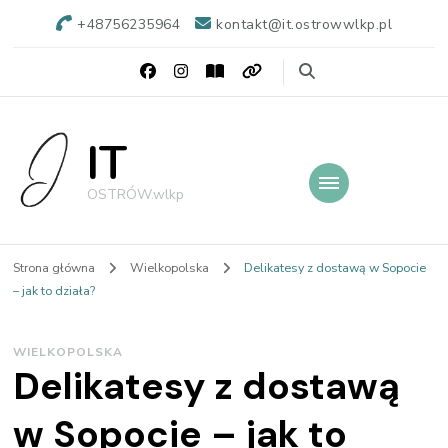
+48756235964
kontakt@it.ostrowwlkp.pl
IT
OSTRÓW.wlkp
Strona główna
Wielkopolska
Delikatesy z dostawą w Sopocie
– jak to działa?
WIELKOPOLSKA
Delikatesy z dostawą
w Sopocie – jak to