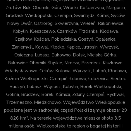
Złotów, Buk, Oborniki, Góra, Wronki, Kościerzyna, Margonin,
Grodzisk Wielkopolski, Czempin, Swarzędz, Kórnik, Syców,
Nowy Dwór, Ostroróg, Skwierzyna, Wieleń, Rakoniewice,
Kobylin, Kleszczewo, Czarnków Trzcianka, Kłodawa,
Czajków, Kościan, Pobiedziska, Gostyń, Opalenica,
Zaniemyśl, Kowal, Kłecko, Kępice, Jutrosin, Wyrzysk,
Osieczna, Lubasz, Bukowno, Dolsk, Miejska Górka,
Bukowiec, Oborniki Śląskie, Mrocza, Przedecz, Kiszkowo,
Władysławowo, Ceków-Kolonia, Wyrzysk, Luboń, Kłodawa,
Koźmin Wielkopolski, Czempiń, Łubowo, Łobżenica, Siedlec,
Budzyń, Lubasz, Wąsosz, Kobylin, Borek Wielkopolski,
Golina, Brudzew, Borek, Kórnica, Zduny, Czempiń, Rychwał,
Trzemeszno, Miedzichowo. Województwo Wielkopolskie
położone jest w zachodniej części Polski i zajmuje obszar 29
826 km². Na terenie województwa mieszka około 3,5
miliona osób. Wielkopolska to region o bogatej historii i