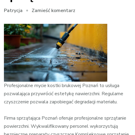
we
Zamieść komentarz
Patrycja
wpisie
Profesjonalne
sprzątanie
w
Poznaniu
Profesjonalne mycie kostki brukowej Poznań to usługa
pozwalająca przywrócić estetykę nawierzchni. Regularne
czyszczenie pozwala zapobiegać degradacji materiału.
Firma sprzątająca Poznań oferuje profesjonalne sprzątanie
powierzchni. Wykwalifikowany personel wykorzystują
bezpieczne preparaty czyszczące.Kompleksowe sprzątanie