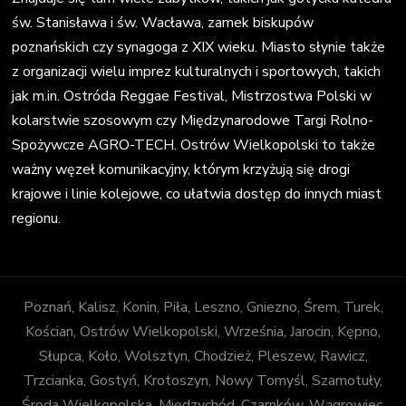
św. Stanisława i św. Wacława, zamek biskupów
poznańskich czy synagoga z XIX wieku. Miasto słynie także
z organizacji wielu imprez kulturalnych i sportowych, takich
jak m.in. Ostróda Reggae Festival, Mistrzostwa Polski w
kolarstwie szosowym czy Międzynarodowe Targi Rolno-
Spożywcze AGRO-TECH. Ostrów Wielkopolski to także
ważny węzeł komunikacyjny, którym krzyżują się drogi
krajowe i linie kolejowe, co ułatwia dostęp do innych miast
regionu.
Poznań, Kalisz, Konin, Piła, Leszno, Gniezno, Śrem, Turek,
Kościan, Ostrów Wielkopolski, Września, Jarocin, Kępno,
Słupca, Koło, Wolsztyn, Chodzież, Pleszew, Rawicz,
Trzcianka, Gostyń, Krotoszyn, Nowy Tomyśl, Szamotuły,
Środa Wielkopolska, Międzychód, Czarnków, Wągrowiec,