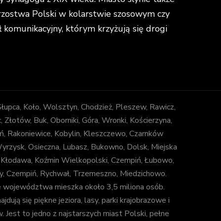
strzostwa Polski w kolarstwie szosowym czy
omunikacyjny, którym krzyżują się drogi
 Słupca, Koło, Wolsztyn, Chodzież, Pleszew, Rawicz,
łotów, Buk, Oborniki, Góra, Wronki, Kościerzyna,
ń, Rakoniewice, Kobylin, Kleszczewo, Czarnków
 Wyrzysk, Osieczna, Lubasz, Bukowno, Dolsk, Miejska
, Kłodawa, Koźmin Wielkopolski, Czempiń, Łubowo,
uny, Czempiń, Rychwał, Trzemeszno, Miedzichowo.
e województwa mieszka około 3,5 miliona osób.
jdują się piękne jeziora, lasy, parki krajobrazowe i
est to jedno z najstarszych miast Polski, pełne