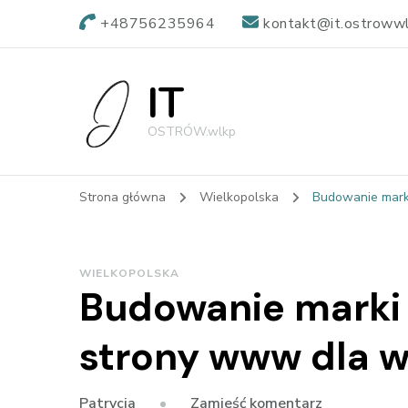
+48756235964
kontakt@it.ostrowwl
IT
OSTRÓW.wlkp
Strona główna
Wielkopolska
Budowanie marki
WIELKOPOLSKA
Budowanie marki 
strony www dla w
we
Zamieść komentarz
Patrycja