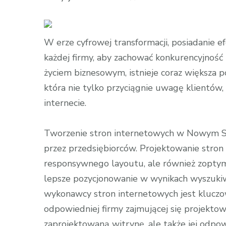
wpisie
Budowanie
marki
W erze cyfrowej transformacji, posiadanie e
w
każdej firmy, aby zachować konkurencyjnoś
internecie:
życiem biznesowym, istnieje coraz większa p
Rola
która nie tylko przyciągnie uwagę klientów,
strony
internecie.
www
dla
Tworzenie stron internetowych w Nowym Sąc
wizytówki
firmy
przez przedsiębiorców. Projektowanie stron
responsywnego layoutu, ale również zoptym
lepsze pozycjonowanie w wynikach wyszukiw
wykonawcy stron internetowych jest kluczo
odpowiedniej firmy zajmującej się projekto
zaprojektowaną witrynę, ale także jej odpo