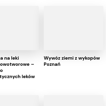
a na leki
Wywóz ziemi z wykopów
nowotworowe –
Poznań
do
stycznych leków