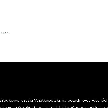
tarz.
rodkowej części Wielkopolski, na południowy wschód o
anisława i św. Wacława, zamek biskupów poznańskich cz