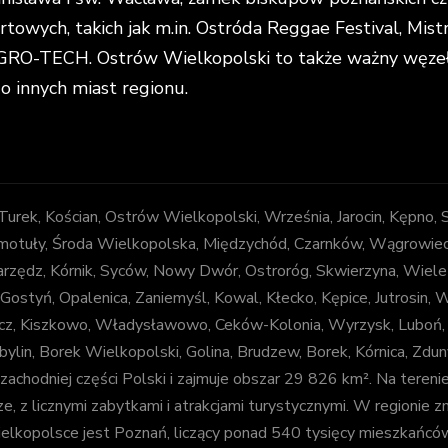
portowych, takich jak m.in. Ostróda Reggae Festival, Mi
O-TECH. Ostrów Wielkopolski to także ważny węzeł k
do innych miast regionu.
, Turek, Kościan, Ostrów Wielkopolski, Września, Jarocin, Kępno,
otuły, Środa Wielkopolska, Międzychód, Czarnków, Wągrowiec, Z
arzędz, Kórnik, Syców, Nowy Dwór, Ostroróg, Skwierzyna, Wiele
 Gostyń, Opalenica, Zaniemyśl, Kowal, Kłecko, Kępice, Jutrosin,
decz, Kiszkowo, Władysławowo, Ceków-Kolonia, Wyrzysk, Luboń
bylin, Borek Wielkopolski, Golina, Brudzew, Borek, Kórnica, Zd
chodniej części Polski i zajmuje obszar 29 826 km². Na tereni
e, z licznymi zabytkami i atrakcjami turystycznymi. W regionie zna
kopolsce jest Poznań, liczący ponad 540 tysięcy mieszkańców. J