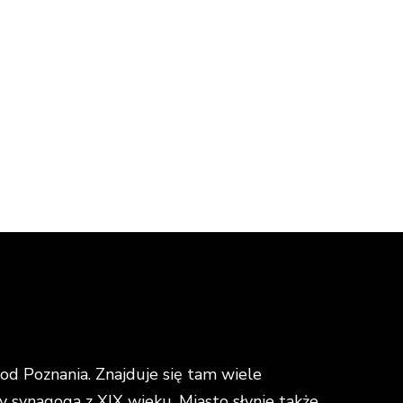
d Poznania. Znajduje się tam wiele
y synagoga z XIX wieku. Miasto słynie także