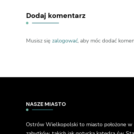
Dodaj komentarz
Musisz się
zalogować
, aby móc dodać komen
NASZE MIASTO
Ostrów Wielkopolski to miasto położone w ś
zabytków, takich jak gotycka katedra św. St