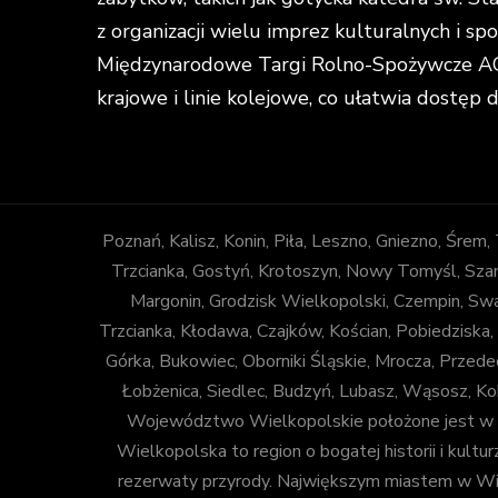
z organizacji wielu imprez kulturalnych i s
Międzynarodowe Targi Rolno-Spożywcze AGR
krajowe i linie kolejowe, co ułatwia dostęp 
Poznań, Kalisz, Konin, Piła, Leszno, Gniezno, Śrem
Trzcianka, Gostyń, Krotoszyn, Nowy Tomyśl, Szam
Margonin, Grodzisk Wielkopolski, Czempin, Sw
Trzcianka, Kłodawa, Czajków, Kościan, Pobiedziska,
Górka, Bukowiec, Oborniki Śląskie, Mrocza, Prze
Łobżenica, Siedlec, Budzyń, Lubasz, Wąsosz, Ko
Województwo Wielkopolskie położone jest w za
Wielkopolska to region o bogatej historii i kulturz
rezerwaty przyrody. Największym miastem w Wiel