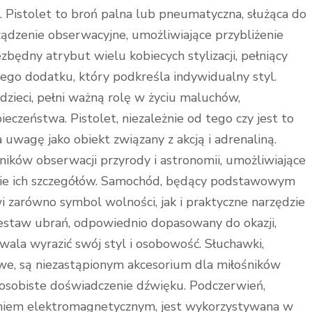
a. Pistolet to broń palna lub pneumatyczna, służąca do
ządzenie obserwacyjne, umożliwiające przybliżenie
zbędny atrybut wielu kobiecych stylizacji, pełniący
ego dodatku, który podkreśla indywidualny styl.
zieci, pełni ważną rolę w życiu maluchów,
eczeństwa. Pistolet, niezależnie od tego czy jest to
 uwagę jako obiekt związany z akcją i adrenaliną.
ników obserwacji przyrody i astronomii, umożliwiające
anie ich szczegółów. Samochód, będący podstawowym
i zarówno symbol wolności, jak i praktyczne narzędzie
zestaw ubrań, odpowiednio dopasowany do okazji,
ozwala wyrazić swój styl i osobowość. Słuchawki,
e, są niezastąpionym akcesorium dla miłośników
 osobiste doświadczenie dźwięku. Podczerwień,
niem elektromagnetycznym, jest wykorzystywana w