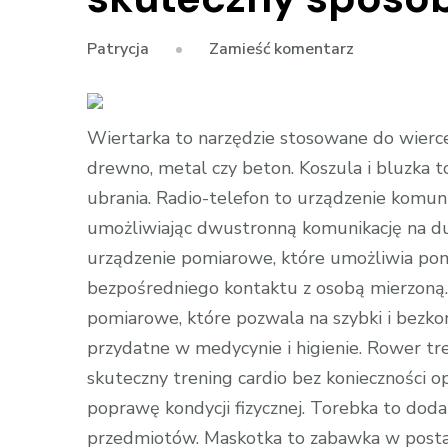
we
Zamieść komentarz
Patrycja
wpisie
Aktywność
fizyczna
Wiertarka to narzędzie stosowane do wierce
w
drewno, metal czy beton. Koszula i bluzka t
zaciszu
ubrania. Radio-telefon to urządzenie komunik
domowym:
umożliwiając dwustronną komunikację na d
Rower
urządzenie pomiarowe, które umożliwia pomi
treningowy
bezpośredniego kontaktu z osobą mierzon
jako
pomiarowe, które pozwala na szybki i bezko
skuteczny
sposób
przydatne w medycynie i higienie. Rower tr
na
skuteczny trening cardio bez konieczności 
kondycję
poprawę kondycji fizycznej. Torebka to dod
przedmiotów. Maskotka to zabawka w postac