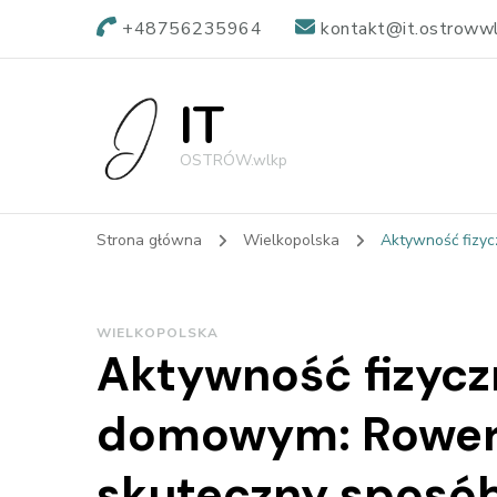
+48756235964
kontakt@it.ostrowwl
IT
OSTRÓW.wlkp
Strona główna
Wielkopolska
Aktywność fizyc
WIELKOPOLSKA
Aktywność fizycz
domowym: Rower 
skuteczny sposób