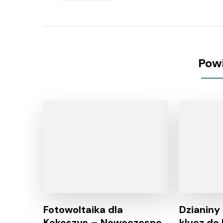
Pow
Fotowoltaika dla
Dzianiny
Kokoszyc – Nowoczesne
klucz do