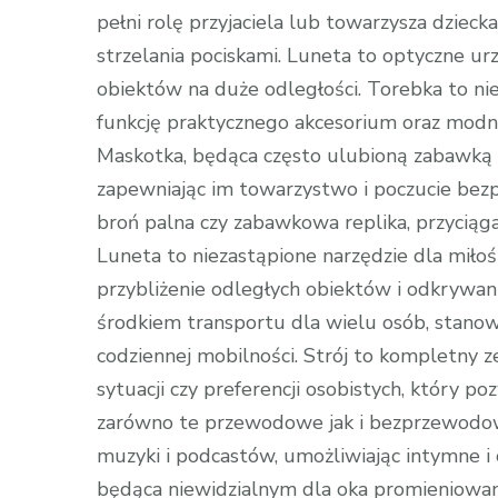
pełni rolę przyjaciela lub towarzysza dzieck
strzelania pociskami. Luneta to optyczne ur
obiektów na duże odległości. Torebka to nie
funkcję praktycznego akcesorium oraz modn
Maskotka, będąca często ulubioną zabawką d
zapewniając im towarzystwo i poczucie bezpi
broń palna czy zabawkowa replika, przyciąga
Luneta to niezastąpione narzędzie dla miłoś
przybliżenie odległych obiektów i odkryw
środkiem transportu dla wielu osób, stanow
codziennej mobilności. Strój to kompletny 
sytuacji czy preferencji osobistych, który p
zarówno te przewodowe jak i bezprzewodow
muzyki i podcastów, umożliwiając intymne i
będąca niewidzialnym dla oka promieniowa