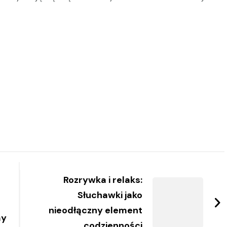
Rozrywka i relaks:
Słuchawki jako
nieodłączny element
my
codzienności