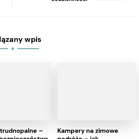
iązany wpis
 trudnopalne –
Kampery na zimowe
 bezpieczeństwa
podróże – jak