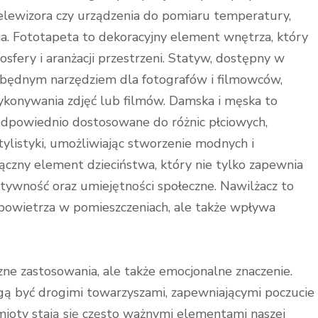
 telewizora czy urządzenia do pomiaru temperatury,
a. Fototapeta to dekoracyjny element wnętrza, który
fery i aranżacji przestrzeni. Statyw, dostępny w
iezbędnym narzędziem dla fotografów i filmowców,
wykonywania zdjęć lub filmów. Damska i męska to
 odpowiednio dostosowane do różnic płciowych,
tylistyki, umożliwiając stworzenie modnych i
łączny element dzieciństwa, który nie tylko zapewnia
atywność oraz umiejętności społeczne. Nawilżacz to
ć powietrza w pomieszczeniach, ale także wpływa
zne zastosowania, ale także emocjonalne znaczenie.
gą być drogimi towarzyszami, zapewniającymi poczucie
mioty stają się często ważnymi elementami naszej