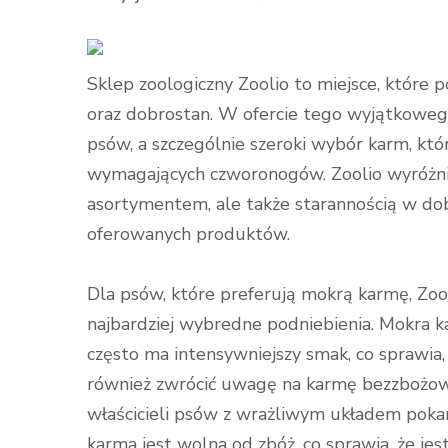
wpisie
Zoolio
–
Sklep zoologiczny Zoolio to miejsce, które p
Raj
oraz dobrostan. W ofercie tego wyjątkoweg
dla
psów, a szczególnie szeroki wybór karm, któ
Psów:
wymagających czworonogów. Zoolio wyróżnia 
Odkryj
asortymentem, ale także starannością w dobo
Naszą
oferowanych produktów.
Ofertę
Dla psów, które preferują mokrą karmę, Zoo
najbardziej wybredne podniebienia. Mokra k
często ma intensywniejszy smak, co sprawia,
również zwrócić uwagę na karmę bezzbożową
właścicieli psów z wrażliwym układem poka
karma jest wolna od zbóż, co sprawia, że jes