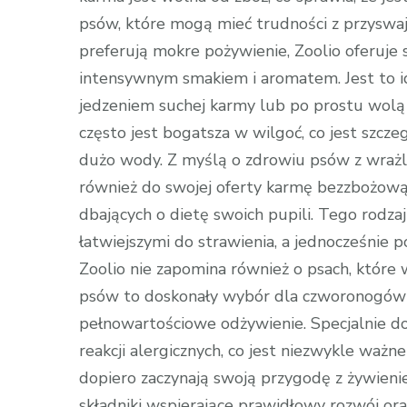
psów, które mogą mieć trudności z przyswaja
preferują mokre pożywienie, Zoolio oferuje
intensywnym smakiem i aromatem. Jest to id
jedzeniem suchej karmy lub po prostu wolą j
często jest bogatsza w wilgoć, co jest szcze
dużo wody. Z myślą o zdrowiu psów z wra
również do swojej oferty karmę bezzbożową, 
dbających o dietę swoich pupili. Tego rodzaj
łatwiejszymi do strawienia, a jednocześnie 
Zoolio nie zapomina również o psach, które 
psów to doskonały wybór dla czworonogów 
pełnowartościowe odżywienie. Specjalnie do
reakcji alergicznych, co jest niezwykle ważne
dopiero zaczynają swoją przygodę z żywieni
składniki wspierające prawidłowy rozwój ora