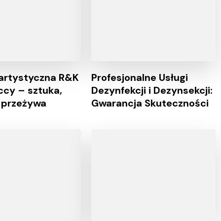
artystyczna R&K
Profesjonalne Usługi
cy – sztuka,
Dezynfekcji i Dezynsekcji:
ę przeżywa
Gwarancja Skuteczności