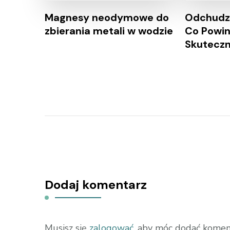
Magnesy neodymowe do
Odchudza
zbierania metali w wodzie
Co Powin
Skuteczn
Dodaj komentarz
Musisz się
zalogować
, aby móc dodać komen