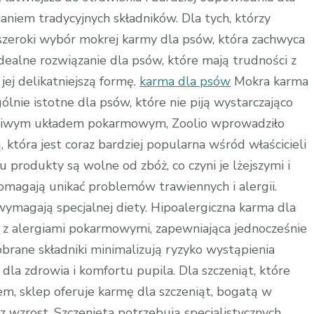
niem tradycyjnych składników. Dla tych, którzy
 szeroki wybór mokrej karmy dla psów, która zachwyca
ealne rozwiązanie dla psów, które mają trudności z
ej delikatniejszą formę.
karma dla psów
Mokra karma
gólnie istotne dla psów, które nie piją wystarczająco
żliwym układem pokarmowym, Zoolio wprowadziło
która jest coraz bardziej popularna wśród właścicieli
u produkty są wolne od zbóż, co czyni je lżejszymi i
pomagają unikać problemów trawiennych i alergii.
wymagają specjalnej diety. Hipoalergiczna karma dla
z alergiami pokarmowymi, zapewniająca jednocześnie
brane składniki minimalizują ryzyko wystąpienia
 dla zdrowia i komfortu pupila. Dla szczeniąt, które
em, sklep oferuje karmę dla szczeniąt, bogatą w
z wzrost. Szczenięta potrzebują specjalistycznych