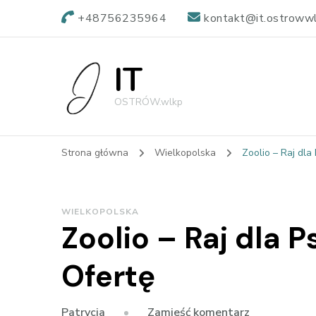
+48756235964
kontakt@it.ostrowwl
IT
OSTRÓW.wlkp
Strona główna
Wielkopolska
Zoolio – Raj dla
WIELKOPOLSKA
Zoolio – Raj dla 
Ofertę
we
Zamieść komentarz
Patrycja