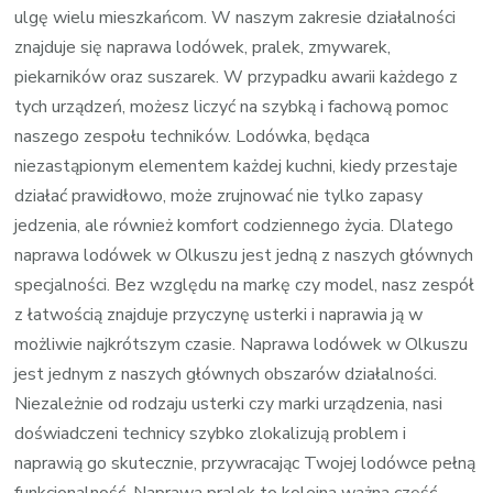
ulgę wielu mieszkańcom. W naszym zakresie działalności
znajduje się naprawa lodówek, pralek, zmywarek,
piekarników oraz suszarek. W przypadku awarii każdego z
tych urządzeń, możesz liczyć na szybką i fachową pomoc
naszego zespołu techników. Lodówka, będąca
niezastąpionym elementem każdej kuchni, kiedy przestaje
działać prawidłowo, może zrujnować nie tylko zapasy
jedzenia, ale również komfort codziennego życia. Dlatego
naprawa lodówek w Olkuszu jest jedną z naszych głównych
specjalności. Bez względu na markę czy model, nasz zespół
z łatwością znajduje przyczynę usterki i naprawia ją w
możliwie najkrótszym czasie. Naprawa lodówek w Olkuszu
jest jednym z naszych głównych obszarów działalności.
Niezależnie od rodzaju usterki czy marki urządzenia, nasi
doświadczeni technicy szybko zlokalizują problem i
naprawią go skutecznie, przywracając Twojej lodówce pełną
funkcjonalność. Naprawa pralek to kolejna ważna część