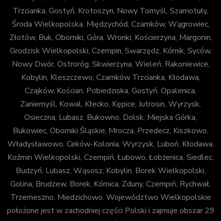
Trzcianka, Gostyń, Krotoszyn, Nowy Tomyśl, Szamotuły,
Środa Wielkopolska, Międzychód, Czarnków, Wągrowiec,
Złotów, Buk, Oborniki, Góra, Wronki, Kościerzyna, Margonin,
Grodzisk Wielkopolski, Czempin, Swarzędz, Kórnik, Syców,
Nowy Dwór, Ostroróg, Skwierzyna, Wieleń, Rakoniewice,
Kobylin, Kleszczewo, Czarnków Trzcianka, Kłodawa,
Czajków, Kościan, Pobiedziska, Gostyń, Opalenica,
Zaniemyśl, Kowal, Kłecko, Kępice, Jutrosin, Wyrzysk,
Osieczna, Lubasz, Bukowno, Dolsk, Miejska Górka,
Bukowiec, Oborniki Śląskie, Mrocza, Przedecz, Kiszkowo,
Władysławowo, Ceków-Kolonia, Wyrzysk, Luboń, Kłodawa,
Koźmin Wielkopolski, Czempiń, Łubowo, Łobżenica, Siedlec,
Budzyń, Lubasz, Wąsosz, Kobylin, Borek Wielkopolski,
Golina, Brudzew, Borek, Kórnica, Zduny, Czempiń, Rychwał,
Trzemeszno, Miedzichowo. Województwo Wielkopolskie
położone jest w zachodniej części Polski i zajmuje obszar 29