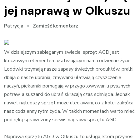
jej naprawą w Olkuszu
we
Zamieść komentarz
Patrycja
wpisie
Zmywarka
przestała
W dzisiejszym zabieganym świecie, sprzęt AGD jest
działać?
kluczowym elementem ułatwiającym nam codzienne życie.
Zajmiemy
Lodówki trzymają nasze zapasy świeżych produktów, pralki
się
dbają o nasze ubrania, zmywarki ułatwiają czyszczenie
jej
naczyń, piekarniki pomagają w przygotowywaniu pysznych
naprawą
potraw, a suszarki do ubrań skracają czas schnięcia. Jednak
w
nawet najlepszy sprzęt może ulec awarii, co z kolei zakłóca
Olkuszu
nasz codzienny rytm życia. W takich momentach warto mieć
pod ręką sprawdzony serwis naprawy sprzętu AGD.
Naprawa sprzętu AGD w Olkuszu to usługa, która przynosi