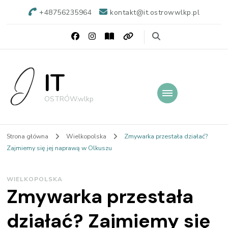
+48756235964
kontakt@it.ostrowwlkp.pl
IT
OSTRÓW.wlkp
Strona główna
Wielkopolska
Zmywarka przestała działać?
Zajmiemy się jej naprawą w Olkuszu
WIELKOPOLSKA
Zmywarka przestała
działać? Zajmiemy się