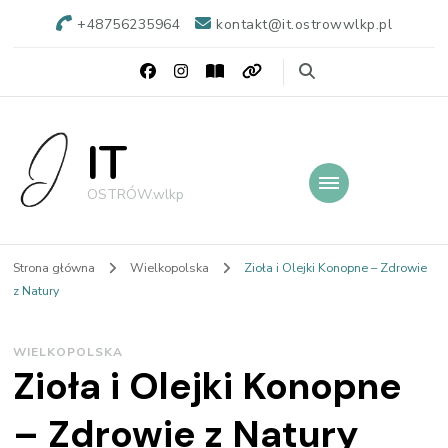
+48756235964
kontakt@it.ostrowwlkp.pl
IT
OSTRÓW.wlkp
Strona główna
Wielkopolska
Zioła i Olejki Konopne – Zdrowie
z Natury
WIELKOPOLSKA
Zioła i Olejki Konopne
– Zdrowie z Natury