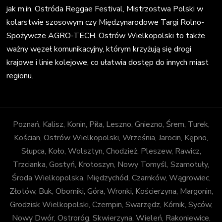
jak m.in. Ostróda Reggae Festival, Mistrzostwa Polski w
kolarstwie szosowym czy Międzynarodowe Targi Rolno-
Spożywcze AGRO-TECH. Ostrów Wielkopolski to także
ważny węzeł komunikacyjny, którym krzyżują się drogi
krajowe i linie kolejowe, co ułatwia dostęp do innych miast
regionu.
Poznań, Kalisz, Konin, Piła, Leszno, Gniezno, Śrem, Turek,
Kościan, Ostrów Wielkopolski, Września, Jarocin, Kępno,
Słupca, Koło, Wolsztyn, Chodzież, Pleszew, Rawicz,
Trzcianka, Gostyń, Krotoszyn, Nowy Tomyśl, Szamotuły,
Środa Wielkopolska, Międzychód, Czarnków, Wągrowiec,
Złotów, Buk, Oborniki, Góra, Wronki, Kościerzyna, Margonin,
Grodzisk Wielkopolski, Czempin, Swarzędz, Kórnik, Syców,
Nowy Dwór, Ostroróg, Skwierzyna, Wieleń, Rakoniewice,