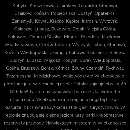
Kobylin, Kleszczewo, Czarnków Trzcianka, Kłodawa,
Czajków, Kościan, Pobiedziska, Gostyń, Opalenica,
Zaniemyśl, Kowal, Kłecko, Kępice, Jutrosin, Wyrzysk,
Osieczna, Lubasz, Bukowno, Dolsk, Miejska Górka,
Bukowiec, Oborniki Śląskie, Mrocza, Przedecz, Kiszkowo,
Władysławowo, Ceków-Kolonia, Wyrzysk, Luboń, Kłodawa,
Koźmin Wielkopolski, Czempiń, Łubowo, Łobżenica, Siedlec,
Budzyń, Lubasz, Wąsosz, Kobylin, Borek Wielkopolski,
Golina, Brudzew, Borek, Kórnica, Zduny, Czempiń, Rychwał,
Trzemeszno, Miedzichowo. Województwo Wielkopolskie
położone jest w zachodniej części Polski i zajmuje obszar 29
826 km². Na terenie województwa mieszka około 3,5
miliona osób. Wielkopolska to region o bogatej historii i
kulturze, z licznymi zabytkami i atrakcjami turystycznymi. W
regionie znajdują się piękne jeziora, lasy, parki krajobrazowe i
rezerwaty przyrody. Największym miastem w Wielkopolsce