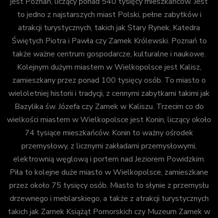
jest Poznań, liczący ponad 540 tysięcy mieszkańców. Jest
to jedno z najstarszych miast Polski, pełne zabytków i
atrakcji turystycznych, takich jak Stary Rynek, Katedra
Świętych Piotra i Pawła czy Zamek Królewski. Poznań to
także ważne centrum gospodarcze, kulturalne i naukowe.
Kolejnym dużym miastem w Wielkopolsce jest Kalisz,
zamieszkany przez ponad 100 tysięcy osób. To miasto o
wieloletniej historii i tradycji, z cennymi zabytkami takimi jak
Bazylika św. Józefa czy Zamek w Kaliszu. Trzecim co do
wielkości miastem w Wielkopolsce jest Konin, liczący około
74 tysiące mieszkańców. Konin to ważny ośrodek
przemysłowy, z licznymi zakładami przemysłowymi,
elektrownią węglową i portem nad Jeziorem Powidzkim.
Piła to kolejne duże miasto w Wielkopolsce, zamieszkane
przez około 75 tysięcy osób. Miasto to słynie z przemysłu
drzewnego i meblarskiego, a także z atrakcji turystycznych
takich jak Zamek Książąt Pomorskich czy Muzeum Zamek w