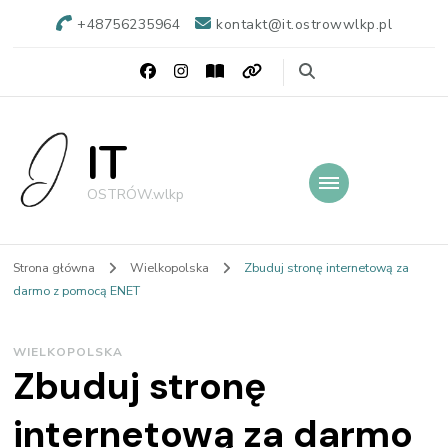
+48756235964
kontakt@it.ostrowwlkp.pl
IT
OSTRÓW.wlkp
Strona główna
Wielkopolska
Zbuduj stronę internetową za
darmo z pomocą ENET
WIELKOPOLSKA
Zbuduj stronę
internetową za darmo