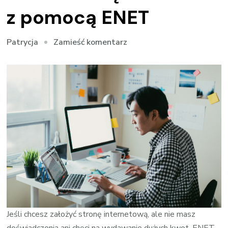
z pomocą ENET
we
Zamieść komentarz
Patrycja
wpisie
Zbuduj
stronę
internetową
za
darmo
z
pomocą
ENET
Jeśli chcesz założyć stronę internetową, ale nie masz
doświadczenia ani chęci na wydawanie dużych kwot, ENET