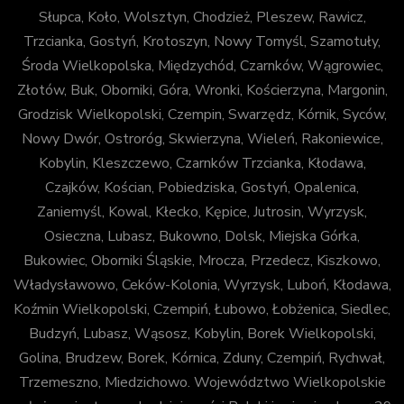
Słupca, Koło, Wolsztyn, Chodzież, Pleszew, Rawicz,
Trzcianka, Gostyń, Krotoszyn, Nowy Tomyśl, Szamotuły,
Środa Wielkopolska, Międzychód, Czarnków, Wągrowiec,
Złotów, Buk, Oborniki, Góra, Wronki, Kościerzyna, Margonin,
Grodzisk Wielkopolski, Czempin, Swarzędz, Kórnik, Syców,
Nowy Dwór, Ostroróg, Skwierzyna, Wieleń, Rakoniewice,
Kobylin, Kleszczewo, Czarnków Trzcianka, Kłodawa,
Czajków, Kościan, Pobiedziska, Gostyń, Opalenica,
Zaniemyśl, Kowal, Kłecko, Kępice, Jutrosin, Wyrzysk,
Osieczna, Lubasz, Bukowno, Dolsk, Miejska Górka,
Bukowiec, Oborniki Śląskie, Mrocza, Przedecz, Kiszkowo,
Władysławowo, Ceków-Kolonia, Wyrzysk, Luboń, Kłodawa,
Koźmin Wielkopolski, Czempiń, Łubowo, Łobżenica, Siedlec,
Budzyń, Lubasz, Wąsosz, Kobylin, Borek Wielkopolski,
Golina, Brudzew, Borek, Kórnica, Zduny, Czempiń, Rychwał,
Trzemeszno, Miedzichowo. Województwo Wielkopolskie