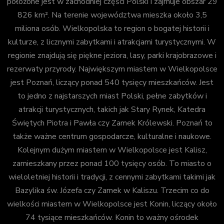
położone jest w zachodniej części Polski i zajmuje obszar 29
826 km². Na terenie województwa mieszka około 3,5
miliona osób. Wielkopolska to region o bogatej historii i
kulturze, z licznymi zabytkami i atrakcjami turystycznymi. W
regionie znajdują się piękne jeziora, lasy, parki krajobrazowe i
rezerwaty przyrody. Największym miastem w Wielkopolsce
jest Poznań, liczący ponad 540 tysięcy mieszkańców. Jest
to jedno z najstarszych miast Polski, pełne zabytków i
atrakcji turystycznych, takich jak Stary Rynek, Katedra
Świętych Piotra i Pawła czy Zamek Królewski. Poznań to
także ważne centrum gospodarcze, kulturalne i naukowe.
Kolejnym dużym miastem w Wielkopolsce jest Kalisz,
zamieszkany przez ponad 100 tysięcy osób. To miasto o
wieloletniej historii i tradycji, z cennymi zabytkami takimi jak
Bazylika św. Józefa czy Zamek w Kaliszu. Trzecim co do
wielkości miastem w Wielkopolsce jest Konin, liczący około
74 tysiące mieszkańców. Konin to ważny ośrodek