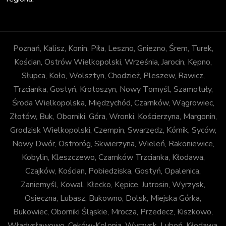
Poznań, Kalisz, Konin, Piła, Leszno, Gniezno, Śrem, Turek,
Kościan, Ostrów Wielkopolski, Września, Jarocin, Kępno,
Słupca, Koło, Wolsztyn, Chodzież, Pleszew, Rawicz,
Trzcianka, Gostyń, Krotoszyn, Nowy Tomyśl, Szamotuły,
Środa Wielkopolska, Międzychód, Czarnków, Wągrowiec,
Złotów, Buk, Oborniki, Góra, Wronki, Kościerzyna, Margonin,
Grodzisk Wielkopolski, Czempin, Swarzędz, Kórnik, Syców,
Nowy Dwór, Ostroróg, Skwierzyna, Wieleń, Rakoniewice,
Kobylin, Kleszczewo, Czarnków Trzcianka, Kłodawa,
Czajków, Kościan, Pobiedziska, Gostyń, Opalenica,
Zaniemyśl, Kowal, Kłecko, Kępice, Jutrosin, Wyrzysk,
Osieczna, Lubasz, Bukowno, Dolsk, Miejska Górka,
Bukowiec, Oborniki Śląskie, Mrocza, Przedecz, Kiszkowo,
Władysławowo, Ceków-Kolonia, Wyrzysk, Luboń, Kłodawa,