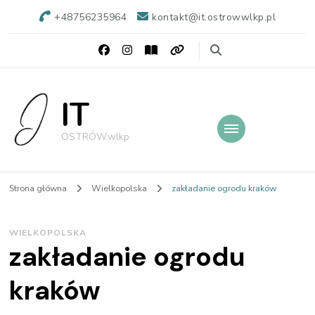
+48756235964
kontakt@it.ostrowwlkp.pl
IT
OSTRÓW.wlkp
Strona główna
Wielkopolska
zakładanie ogrodu kraków
WIELKOPOLSKA
zakładanie ogrodu
kraków