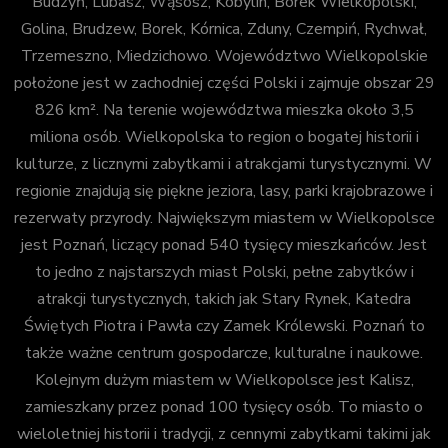
Budzyń, Lubasz, Wąsosz, Kobylin, Borek Wielkopolski,
Golina, Brudzew, Borek, Kórnica, Zduny, Czempiń, Rychwał,
Trzemeszno, Miedzichowo. Województwo Wielkopolskie
położone jest w zachodniej części Polski i zajmuje obszar 29
826 km². Na terenie województwa mieszka około 3,5
miliona osób. Wielkopolska to region o bogatej historii i
kulturze, z licznymi zabytkami i atrakcjami turystycznymi. W
regionie znajdują się piękne jeziora, lasy, parki krajobrazowe i
rezerwaty przyrody. Największym miastem w Wielkopolsce
jest Poznań, liczący ponad 540 tysięcy mieszkańców. Jest
to jedno z najstarszych miast Polski, pełne zabytków i
atrakcji turystycznych, takich jak Stary Rynek, Katedra
Świętych Piotra i Pawła czy Zamek Królewski. Poznań to
także ważne centrum gospodarcze, kulturalne i naukowe.
Kolejnym dużym miastem w Wielkopolsce jest Kalisz,
zamieszkany przez ponad 100 tysięcy osób. To miasto o
wieloletniej historii i tradycji, z cennymi zabytkami takimi jak