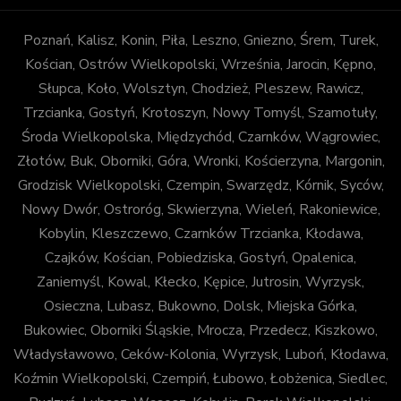
Poznań, Kalisz, Konin, Piła, Leszno, Gniezno, Śrem, Turek,
Kościan, Ostrów Wielkopolski, Września, Jarocin, Kępno,
Słupca, Koło, Wolsztyn, Chodzież, Pleszew, Rawicz,
Trzcianka, Gostyń, Krotoszyn, Nowy Tomyśl, Szamotuły,
Środa Wielkopolska, Międzychód, Czarnków, Wągrowiec,
Złotów, Buk, Oborniki, Góra, Wronki, Kościerzyna, Margonin,
Grodzisk Wielkopolski, Czempin, Swarzędz, Kórnik, Syców,
Nowy Dwór, Ostroróg, Skwierzyna, Wieleń, Rakoniewice,
Kobylin, Kleszczewo, Czarnków Trzcianka, Kłodawa,
Czajków, Kościan, Pobiedziska, Gostyń, Opalenica,
Zaniemyśl, Kowal, Kłecko, Kępice, Jutrosin, Wyrzysk,
Osieczna, Lubasz, Bukowno, Dolsk, Miejska Górka,
Bukowiec, Oborniki Śląskie, Mrocza, Przedecz, Kiszkowo,
Władysławowo, Ceków-Kolonia, Wyrzysk, Luboń, Kłodawa,
Koźmin Wielkopolski, Czempiń, Łubowo, Łobżenica, Siedlec,