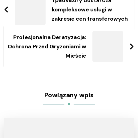
wpisy
Tpadvisory dostarcza
kompleksowe usługi w
zakresie cen transferowych
Profesjonalna Deratyzacja:
Ochrona Przed Gryzoniami w
Mieście
Powiązany wpis