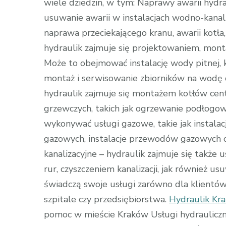
wiele dziedzin, w tym: Naprawy awarii hydra
usuwanie awarii w instalacjach wodno-kanali
naprawa przeciekającego kranu, awarii kotła,
hydraulik zajmuje się projektowaniem, mont
Może to obejmować instalację wody pitnej, ka
montaż i serwisowanie zbiorników na wodę o
hydraulik zajmuje się montażem kotłów cen
grzewczych, takich jak ogrzewanie podłogo
wykonywać usługi gazowe, takie jak instala
gazowych, instalacje przewodów gazowych or
kanalizacyjne – hydraulik zajmuje się także
rur, czyszczeniem kanalizacji, jak również 
świadczą swoje usługi zarówno dla klientów pr
szpitale czy przedsiębiorstwa.
Hydraulik K
pomoc w mieście Kraków Usługi hydrauliczne