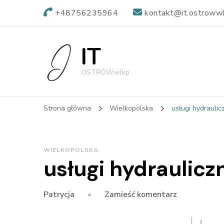
+48756235964
kontakt@it.ostrowwl
IT
OSTRÓW.wlkp
Strona główna
Wielkopolska
usługi hydrauli
WIELKOPOLSKA
usługi hydraulicz
we
Zamieść komentarz
Patrycja
wpisie
usługi