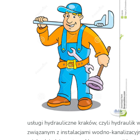
hydrauliczne
kraków
usługi hydrauliczne kraków, czyli hydraulik
związanym z instalacjami wodno-kanalizacyj