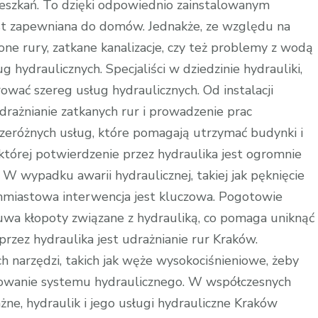
szkań. To dzięki odpowiednio zainstalowanym
st zapewniana do domów. Jednakże, ze względu na
one rury, zatkane kanalizacje, czy też problemy z wodą
g hydraulicznych. Specjaliści w dziedzinie hydrauliki,
rować szereg usług hydraulicznych. Od instalacji
drażnianie zatkanych rur i prowadzenie prac
zeróżnych usług, które pomagają utrzymać budynki i
której potwierdzenie przez hydraulika jest ogromnie
W wypadku awarii hydraulicznej, takiej jak pęknięcie
ychmiastowa interwencja jest kluczowa. Pogotowie
uwa kłopoty związane z hydrauliką, co pomaga uniknąć
rzez hydraulika jest udrażnianie rur Kraków.
ch narzędzi, takich jak węże wysokociśnieniowe, żeby
onowanie systemu hydraulicznego. W współczesnych
ne, hydraulik i jego usługi hydrauliczne Kraków