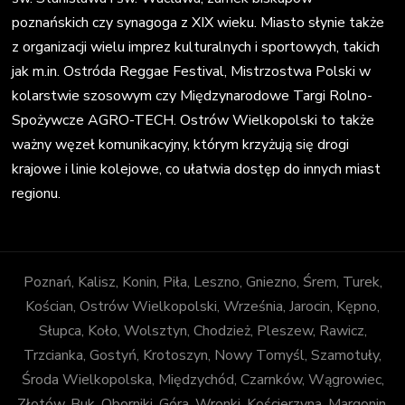
poznańskich czy synagoga z XIX wieku. Miasto słynie także
z organizacji wielu imprez kulturalnych i sportowych, takich
jak m.in. Ostróda Reggae Festival, Mistrzostwa Polski w
kolarstwie szosowym czy Międzynarodowe Targi Rolno-
Spożywcze AGRO-TECH. Ostrów Wielkopolski to także
ważny węzeł komunikacyjny, którym krzyżują się drogi
krajowe i linie kolejowe, co ułatwia dostęp do innych miast
regionu.
Poznań, Kalisz, Konin, Piła, Leszno, Gniezno, Śrem, Turek,
Kościan, Ostrów Wielkopolski, Września, Jarocin, Kępno,
Słupca, Koło, Wolsztyn, Chodzież, Pleszew, Rawicz,
Trzcianka, Gostyń, Krotoszyn, Nowy Tomyśl, Szamotuły,
Środa Wielkopolska, Międzychód, Czarnków, Wągrowiec,
Złotów, Buk, Oborniki, Góra, Wronki, Kościerzyna, Margonin,