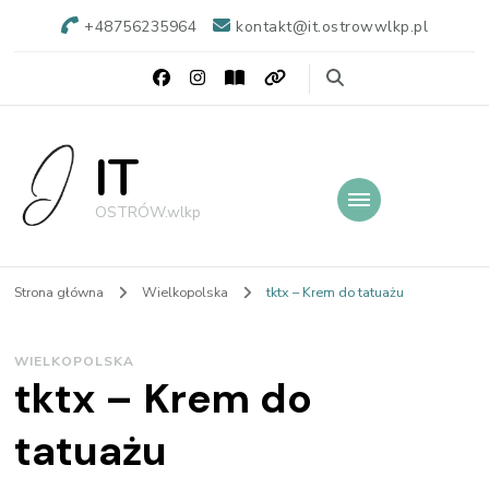
+48756235964
kontakt@it.ostrowwlkp.pl
IT
OSTRÓW.wlkp
Strona główna
Wielkopolska
tktx – Krem do tatuażu
WIELKOPOLSKA
tktx – Krem do
tatuażu