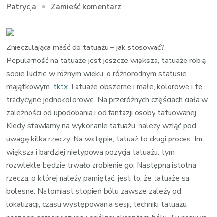
we
Zamieść komentarz
Patrycja
wpisie
tktx
–
Znieczulająca maść do tatuażu – jak stosować?
Krem
Popularność na tatuaże jest jeszcze większa, tatuaże robią
do
sobie ludzie w różnym wieku, o różnorodnym statusie
tatuażu
majątkowym.
tktx
Tatuaże obszerne i małe, kolorowe i te
tradycyjne jednokolorowe. Na przeróżnych częściach ciała w
zależności od upodobania i od fantazji osoby tatuowanej.
Kiedy stawiamy na wykonanie tatuażu, należy wziąć pod
uwagę kilka rzeczy. Na wstępie, tatuaż to długi proces. Im
większa i bardziej nietypowa pozycja tatuażu, tym
rozwlekle będzie trwało zrobienie go. Następną istotną
rzeczą, o której należy pamiętać, jest to, że tatuaże są
bolesne. Natomiast stopień bólu zawsze zależy od
lokalizacji, czasu występowania sesji, techniki tatuażu,