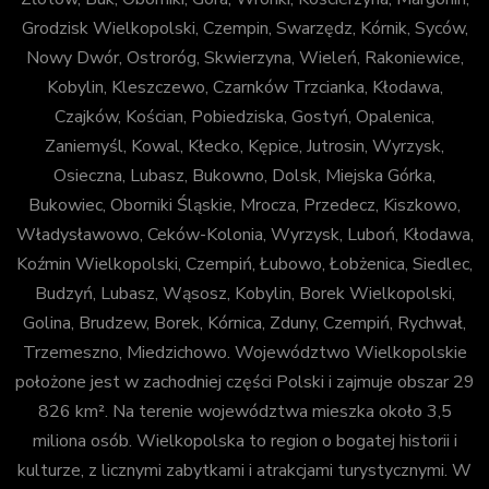
Grodzisk Wielkopolski, Czempin, Swarzędz, Kórnik, Syców,
Nowy Dwór, Ostroróg, Skwierzyna, Wieleń, Rakoniewice,
Kobylin, Kleszczewo, Czarnków Trzcianka, Kłodawa,
Czajków, Kościan, Pobiedziska, Gostyń, Opalenica,
Zaniemyśl, Kowal, Kłecko, Kępice, Jutrosin, Wyrzysk,
Osieczna, Lubasz, Bukowno, Dolsk, Miejska Górka,
Bukowiec, Oborniki Śląskie, Mrocza, Przedecz, Kiszkowo,
Władysławowo, Ceków-Kolonia, Wyrzysk, Luboń, Kłodawa,
Koźmin Wielkopolski, Czempiń, Łubowo, Łobżenica, Siedlec,
Budzyń, Lubasz, Wąsosz, Kobylin, Borek Wielkopolski,
Golina, Brudzew, Borek, Kórnica, Zduny, Czempiń, Rychwał,
Trzemeszno, Miedzichowo. Województwo Wielkopolskie
położone jest w zachodniej części Polski i zajmuje obszar 29
826 km². Na terenie województwa mieszka około 3,5
miliona osób. Wielkopolska to region o bogatej historii i
kulturze, z licznymi zabytkami i atrakcjami turystycznymi. W