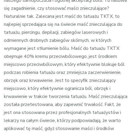
naszego samopoczucia i ogólnej akceptacji bólu. Tu nasuwa
się zagadnienie, czy stosować maści znieczulające?
Naturalnie tak. Zalecana jest maść do tatuażu TKTX, to
najlepiej sprzedająca się na świecie maść znieczulająca do
tatuażu, piercingu, depilacji, zabiegów laserowych i
odmiennych drobnych zabiegów skórnych, w których
wymagane jest stłumienie bólu. Maść do tatuażu TKTX
obejmuje 40% kremu przeciwbólowego, jest środkiem
miejscowo przeciwbólowym, który efektywnie blokuje ból
podczas robienia tatuażu oraz zmniejsza zaczerwienienie,
obrzęk oraz krwawienie. Jest to specyfik znieczulający
miejscowo, który efektywnie ogranicza ból, obrzęk i
krwawienie w trakcie tworzenia tatuażu. Maść znieczulająca
została przetestowana, aby zapewnić trwałość. Fakt, że
jest ona stosowana przez profesjonalnych tatuażystów i
lekarzy na całym świecie, którzy podpowiadają, że warto
aplikować tę maść, gdyż stosowanie maści i środków