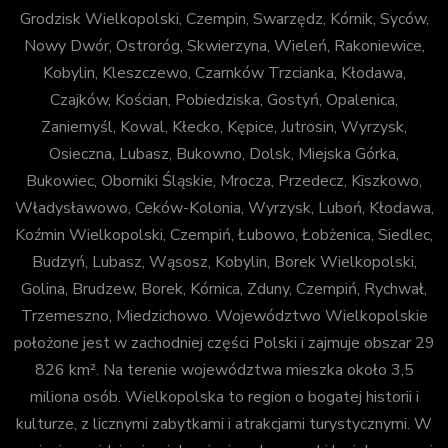
Grodzisk Wielkopolski, Czempin, Swarzędz, Kórnik, Syców,
Nowy Dwór, Ostroróg, Skwierzyna, Wieleń, Rakoniewice,
Kobylin, Kleszczewo, Czarnków Trzcianka, Kłodawa,
Czajków, Kościan, Pobiedziska, Gostyń, Opalenica,
Zaniemyśl, Kowal, Kłecko, Kępice, Jutrosin, Wyrzysk,
Osieczna, Lubasz, Bukowno, Dolsk, Miejska Górka,
Bukowiec, Oborniki Śląskie, Mrocza, Przedecz, Kiszkowo,
Władysławowo, Ceków-Kolonia, Wyrzysk, Luboń, Kłodawa,
Koźmin Wielkopolski, Czempiń, Łubowo, Łobżenica, Siedlec,
Budzyń, Lubasz, Wąsosz, Kobylin, Borek Wielkopolski,
Golina, Brudzew, Borek, Kórnica, Zduny, Czempiń, Rychwał,
Trzemeszno, Miedzichowo. Województwo Wielkopolskie
położone jest w zachodniej części Polski i zajmuje obszar 29
826 km². Na terenie województwa mieszka około 3,5
miliona osób. Wielkopolska to region o bogatej historii i
kulturze, z licznymi zabytkami i atrakcjami turystycznymi. W