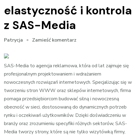
elastyczność i kontrola
z SAS-Media
we
Zamieść komentarz
Patrycja
wpisie
Strony
WWW
SAS-Media to agencja reklamowa, która od lat zajmuje się
oparte
profesjonalnym projektowaniem i wdrażaniem
na
nowoczesnych rozwiązań internetowych. Specjalizując się w
CMS
tworzeniu stron WWW oraz sklepów internetowych, firma
–
pomaga przedsiębiorcom budować silną i nowoczesną
elastyczność
obecność w sieci, dostosowaną do dynamicznych potrzeb
i
rynku i oczekiwań użytkowników. Dzięki doświadczeniu w
kontrola
branży oraz zrozumieniu specyfiki różnych sektorów, SAS-
z
Media tworzy strony, które są nie tylko wizytówką firmy,