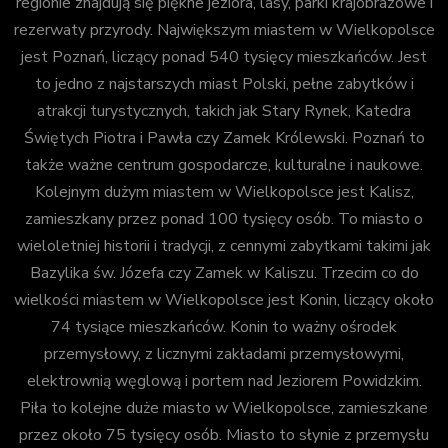
regionie znajdują się piękne jeziora, lasy, parki krajobrazowe i
rezerwaty przyrody. Największym miastem w Wielkopolsce
jest Poznań, liczący ponad 540 tysięcy mieszkańców. Jest
to jedno z najstarszych miast Polski, pełne zabytków i
atrakcji turystycznych, takich jak Stary Rynek, Katedra
Świętych Piotra i Pawła czy Zamek Królewski. Poznań to
także ważne centrum gospodarcze, kulturalne i naukowe.
Kolejnym dużym miastem w Wielkopolsce jest Kalisz,
zamieszkany przez ponad 100 tysięcy osób. To miasto o
wieloletniej historii i tradycji, z cennymi zabytkami takimi jak
Bazylika św. Józefa czy Zamek w Kaliszu. Trzecim co do
wielkości miastem w Wielkopolsce jest Konin, liczący około
74 tysiące mieszkańców. Konin to ważny ośrodek
przemysłowy, z licznymi zakładami przemysłowymi,
elektrownią węglową i portem nad Jeziorem Powidzkim.
Piła to kolejne duże miasto w Wielkopolsce, zamieszkane
przez około 75 tysięcy osób. Miasto to słynie z przemysłu