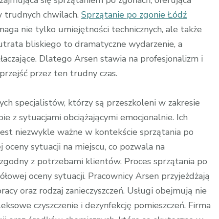
 zajmująca się sprzątaniem po zgonach, oferująca
w trudnych chwilach.
Sprzątanie po zgonie Łódź
aga nie tylko umiejętności technicznych, ale także
 utrata bliskiego to dramatyczne wydarzenie, a
aczające. Dlatego Arsen stawia na profesjonalizm i
rzejść przez ten trudny czas.
h specjalistów, którzy są przeszkoleni w zakresie
bie z sytuacjami obciążającymi emocjonalnie. Ich
o jest niezwykle ważne w kontekście sprzątania po
j oceny sytuacji na miejscu, co pozwala na
zgodny z potrzebami klientów. Proces sprzątania po
ółowej oceny sytuacji. Pracownicy Arsen przyjeżdżają
racy oraz rodzaj zanieczyszczeń. Usługi obejmują nie
eksowe czyszczenie i dezynfekcję pomieszczeń. Firma