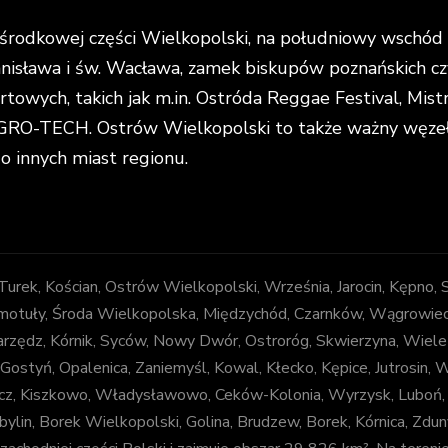
rodkowej części Wielkopolski, na południowy wschód o
anisława i św. Wacława, zamek biskupów poznańskich cz
portowych, takich jak m.in. Ostróda Reggae Festival, Mi
O-TECH. Ostrów Wielkopolski to także ważny węzeł k
do innych miast regionu.
, Turek, Kościan, Ostrów Wielkopolski, Września, Jarocin, Kępno,
otuły, Środa Wielkopolska, Międzychód, Czarnków, Wągrowiec, Z
arzędz, Kórnik, Syców, Nowy Dwór, Ostroróg, Skwierzyna, Wiele
 Gostyń, Opalenica, Zaniemyśl, Kowal, Kłecko, Kępice, Jutrosin,
decz, Kiszkowo, Władysławowo, Ceków-Kolonia, Wyrzysk, Luboń
bylin, Borek Wielkopolski, Golina, Brudzew, Borek, Kórnica, Zd