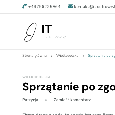
+48756235964
kontakt@it.ostrowwl
IT
OSTRÓW.wlkp
Strona główna
Wielkopolska
Sprzątanie po z
WIELKOPOLSKA
Sprzątanie po zg
we
Zamieść komentarz
Patrycja
wpisie
Sprzątanie