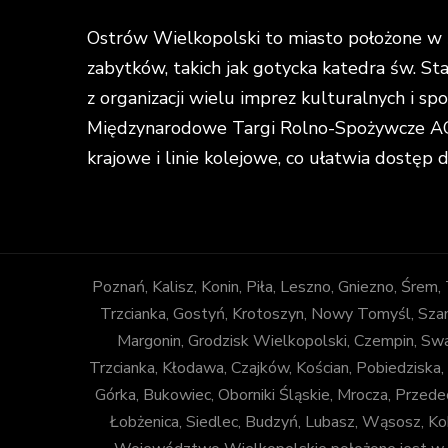
Ostrów Wielkopolski to miasto położone w ś
zabytków, takich jak gotycka katedra św. St
z organizacji wielu imprez kulturalnych i s
Międzynarodowe Targi Rolno-Spożywcze AGR
krajowe i linie kolejowe, co ułatwia dostęp 
Poznań, Kalisz, Konin, Piła, Leszno, Gniezno, Śrem
Trzcianka, Gostyń, Krotoszyn, Nowy Tomyśl, Szam
Margonin, Grodzisk Wielkopolski, Czempin, Sw
Trzcianka, Kłodawa, Czajków, Kościan, Pobiedziska,
Górka, Bukowiec, Oborniki Śląskie, Mrocza, Prze
Łobżenica, Siedlec, Budzyń, Lubasz, Wąsosz, Ko