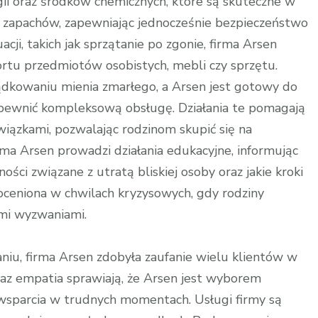
ii oraz środków chemicznych, które są skuteczne w
ch zapachów, zapewniając jednocześnie bezpieczeństwo
acji, takich jak sprzątanie po zgonie, firma Arsen
ortu przedmiotów osobistych, mebli czy sprzętu.
ądkowaniu mienia zmarłego, a Arsen jest gotowy do
pewnić kompleksową obsługę. Działania te pomagają
wiązkami, pozwalając rodzinom skupić się na
ma Arsen prowadzi działania edukacyjne, informując
ości związane z utratą bliskiej osoby oraz jakie kroki
eoceniona w chwilach kryzysowych, gdy rodziny
ymi wyzwaniami.
iu, firma Arsen zdobyła zaufanie wielu klientów w
oraz empatia sprawiają, że Arsen jest wyborem
wsparcia w trudnych momentach. Usługi firmy są