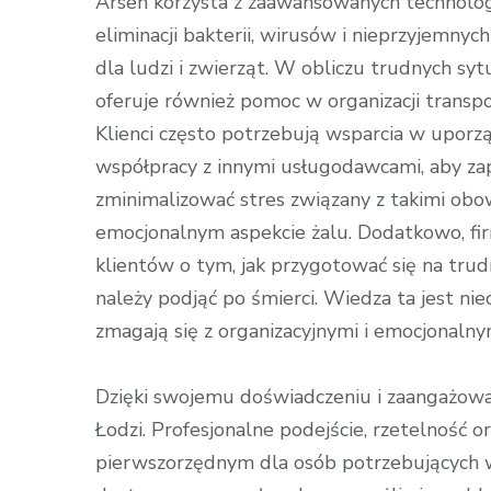
Arsen korzysta z zaawansowanych technolog
eliminacji bakterii, wirusów i nieprzyjemny
dla ludzi i zwierząt. W obliczu trudnych sytu
oferuje również pomoc w organizacji transp
Klienci często potrzebują wsparcia w uporz
współpracy z innymi usługodawcami, aby za
zminimalizować stres związany z takimi obo
emocjonalnym aspekcie żalu. Dodatkowo, fir
klientów o tym, jak przygotować się na trudn
należy podjąć po śmierci. Wiedza ta jest ni
zmagają się z organizacyjnymi i emocjonaln
Dzięki swojemu doświadczeniu i zaangażowan
Łodzi. Profesjonalne podejście, rzetelność 
pierwszorzędnym dla osób potrzebujących 