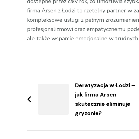
dostępne przez cały rok, co umożliwia szyb
firma Arsen z Łodzi to rzetelny partner w za
kompleksowe usługi z pełnym zrozumieniem 
profesjonalizmowi oraz empatycznemu podejś
ale także wsparcie emocjonalne w trudnych
Zobacz
wpisy
Deratyzacja w Łodzi –
jak firma Arsen
skutecznie eliminuje
gryzonie?