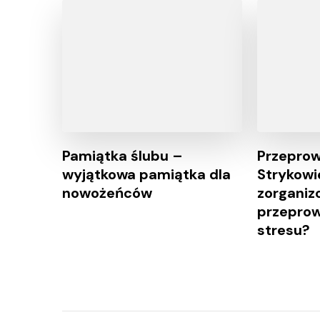
Pamiątka ślubu –
Przeprow
wyjątkowa pamiątka dla
Strykowi
nowożeńców
zorganiz
przepro
stresu?