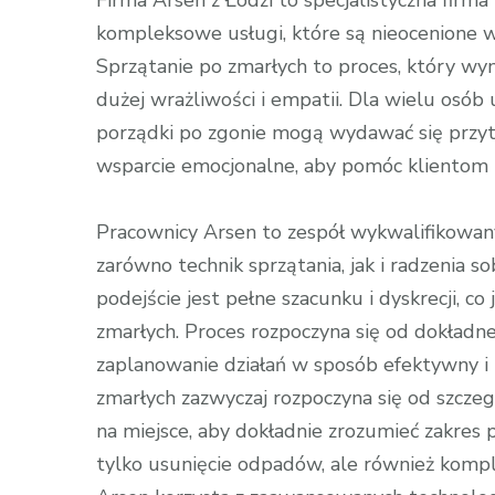
Firma Arsen z Łodzi to specjalistyczna firma
po
kompleksowe usługi, które są nieocenione 
zgonie
Sprzątanie po zmarłych to proces, który wym
Łódź
dużej wrażliwości i empatii. Dla wielu osób
porządki po zgonie mogą wydawać się przytł
wsparcie emocjonalne, aby pomóc klientom p
Pracownicy Arsen to zespół wykwalifikowanyc
zarówno technik sprzątania, jak i radzenia so
podejście jest pełne szacunku i dyskrecji, c
zmarłych. Proces rozpoczyna się od dokładne
zaplanowanie działań w sposób efektywny i 
zmarłych zazwyczaj rozpoczyna się od szczeg
na miejsce, aby dokładnie zrozumieć zakres p
tylko usunięcie odpadów, ale również kompl