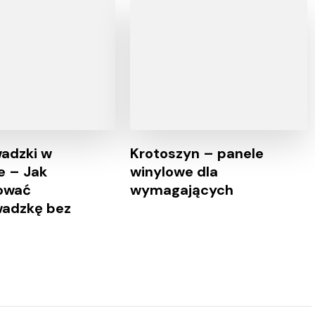
adzki w
Krotoszyn – panele
e – Jak
winylowe dla
ować
wymagających
wadzkę bez