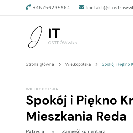
+48756235964
kontakt@it.ostrowwl
IT
OSTRÓW.wlkp
Strona główna
Wielkopolska
Spokój i Piękno 
WIELKOPOLSKA
Spokój i Piękno K
Mieszkania Reda
we
Zamieść komentarz
Patrycja