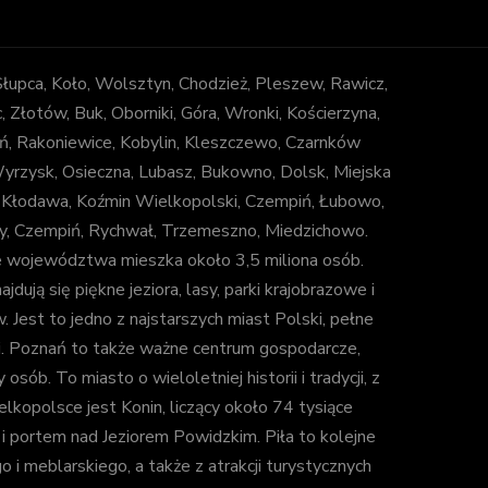
 Słupca, Koło, Wolsztyn, Chodzież, Pleszew, Rawicz,
łotów, Buk, Oborniki, Góra, Wronki, Kościerzyna,
ń, Rakoniewice, Kobylin, Kleszczewo, Czarnków
 Wyrzysk, Osieczna, Lubasz, Bukowno, Dolsk, Miejska
, Kłodawa, Koźmin Wielkopolski, Czempiń, Łubowo,
uny, Czempiń, Rychwał, Trzemeszno, Miedzichowo.
e województwa mieszka około 3,5 miliona osób.
jdują się piękne jeziora, lasy, parki krajobrazowe i
est to jedno z najstarszych miast Polski, pełne
ki. Poznań to także ważne centrum gospodarcze,
b. To miasto o wieloletniej historii i tradycji, z
lkopolsce jest Konin, liczący około 74 tysiące
 portem nad Jeziorem Powidzkim. Piła to kolejne
i meblarskiego, a także z atrakcji turystycznych