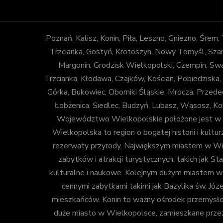
Poznań, Kalisz, Konin, Piła, Leszno, Gniezno, Śrem
Trzcianka, Gostyń, Krotoszyn, Nowy Tomyśl, Szam
Margonin, Grodzisk Wielkopolski, Czempin, Sw
Trzcianka, Kłodawa, Czajków, Kościan, Pobiedziska,
Górka, Bukowiec, Oborniki Śląskie, Mrocza, Prze
Łobżenica, Siedlec, Budzyń, Lubasz, Wąsosz, Ko
Województwo Wielkopolskie położone jest w za
Wielkopolska to region o bogatej historii i kulturz
rezerwaty przyrody. Największym miastem w Wiel
zabytków i atrakcji turystycznych, takich jak
kulturalne i naukowe. Kolejnym dużym miastem w Wi
cennymi zabytkami takimi jak Bazylika św. Józ
mieszkańców. Konin to ważny ośrodek przemysłow
duże miasto w Wielkopolsce, zamieszkane przez o