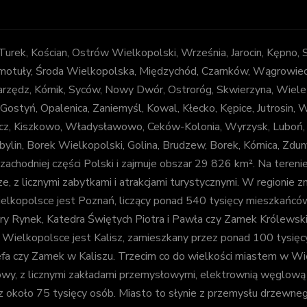
, Turek, Kościan, Ostrów Wielkopolski, Września, Jarocin, Kępno,
otuły, Środa Wielkopolska, Międzychód, Czarnków, Wągrowiec, Z
arzędz, Kórnik, Syców, Nowy Dwór, Ostroróg, Skwierzyna, Wiele
 Gostyń, Opalenica, Zaniemyśl, Kowal, Kłecko, Kępice, Jutrosin,
decz, Kiszkowo, Władysławowo, Ceków-Kolonia, Wyrzysk, Luboń
bylin, Borek Wielkopolski, Golina, Brudzew, Borek, Kórnica, Zd
chodniej części Polski i zajmuje obszar 29 826 km². Na tereni
e, z licznymi zabytkami i atrakcjami turystycznymi. W regionie zna
kopolsce jest Poznań, liczący ponad 540 tysięcy mieszkańców. J
 Stary Rynek, Katedra Świętych Piotra i Pawła czy Zamek Królews
elkopolsce jest Kalisz, zamieszkany przez ponad 100 tysięcy osó
efa czy Zamek w Kaliszu. Trzecim co do wielkości miastem w Wie
y, z licznymi zakładami przemysłowymi, elektrownią węglową i
koło 75 tysięcy osób. Miasto to słynie z przemysłu drzewnego 