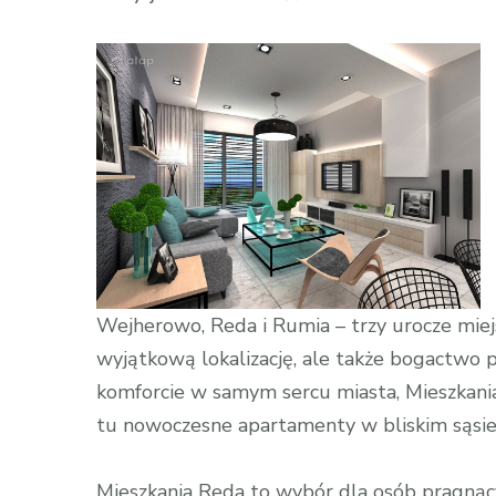
wpisie
Spokój
i
Piękno
Krajobrazu
–
Mieszkania
Reda
Wejherowo, Reda i Rumia – trzy urocze miej
wyjątkową lokalizację, ale także bogactwo p
komforcie w samym sercu miasta, Mieszkani
tu nowoczesne apartamenty w bliskim sąsied
Mieszkania Reda to wybór dla osób pragnący