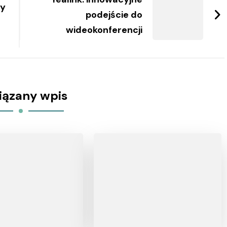
ny
podejście do
wideokonferencji
iązany wpis