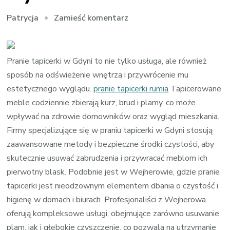
we
Zamieść komentarz
Patrycja
wpisie
Skuteczne
czyszczenie
Pranie tapicerki w Gdyni to nie tylko usługa, ale również
wykładzin
sposób na odświeżenie wnętrza i przywrócenie mu
w
estetycznego wyglądu.
pranie tapicerki rumia
Tapicerowane
Gdańsku
meble codziennie zbierają kurz, brud i plamy, co może
wpływać na zdrowie domowników oraz wygląd mieszkania.
Firmy specjalizujące się w praniu tapicerki w Gdyni stosują
zaawansowane metody i bezpieczne środki czystości, aby
skutecznie usuwać zabrudzenia i przywracać meblom ich
pierwotny blask. Podobnie jest w Wejherowie, gdzie pranie
tapicerki jest nieodzownym elementem dbania o czystość i
higienę w domach i biurach. Profesjonaliści z Wejherowa
oferują kompleksowe usługi, obejmujące zarówno usuwanie
plam, jak i głębokie czyszczenie, co pozwala na utrzymanie