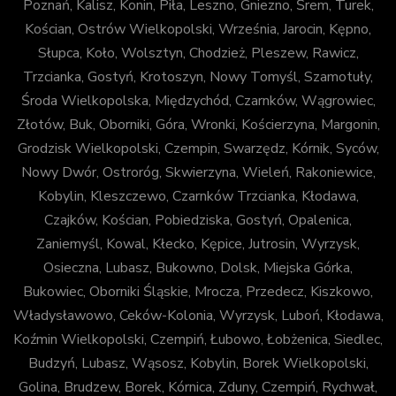
Poznań, Kalisz, Konin, Piła, Leszno, Gniezno, Śrem, Turek,
Kościan, Ostrów Wielkopolski, Września, Jarocin, Kępno,
Słupca, Koło, Wolsztyn, Chodzież, Pleszew, Rawicz,
Trzcianka, Gostyń, Krotoszyn, Nowy Tomyśl, Szamotuły,
Środa Wielkopolska, Międzychód, Czarnków, Wągrowiec,
Złotów, Buk, Oborniki, Góra, Wronki, Kościerzyna, Margonin,
Grodzisk Wielkopolski, Czempin, Swarzędz, Kórnik, Syców,
Nowy Dwór, Ostroróg, Skwierzyna, Wieleń, Rakoniewice,
Kobylin, Kleszczewo, Czarnków Trzcianka, Kłodawa,
Czajków, Kościan, Pobiedziska, Gostyń, Opalenica,
Zaniemyśl, Kowal, Kłecko, Kępice, Jutrosin, Wyrzysk,
Osieczna, Lubasz, Bukowno, Dolsk, Miejska Górka,
Bukowiec, Oborniki Śląskie, Mrocza, Przedecz, Kiszkowo,
Władysławowo, Ceków-Kolonia, Wyrzysk, Luboń, Kłodawa,
Koźmin Wielkopolski, Czempiń, Łubowo, Łobżenica, Siedlec,
Budzyń, Lubasz, Wąsosz, Kobylin, Borek Wielkopolski,
Golina, Brudzew, Borek, Kórnica, Zduny, Czempiń, Rychwał,