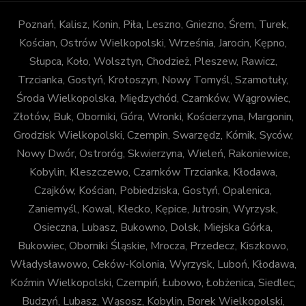
Poznań, Kalisz, Konin, Piła, Leszno, Gniezno, Śrem, Turek,
Kościan, Ostrów Wielkopolski, Września, Jarocin, Kępno,
Słupca, Koło, Wolsztyn, Chodzież, Pleszew, Rawicz,
Trzcianka, Gostyń, Krotoszyn, Nowy Tomyśl, Szamotuły,
Środa Wielkopolska, Międzychód, Czarnków, Wągrowiec,
Złotów, Buk, Oborniki, Góra, Wronki, Kościerzyna, Margonin,
Grodzisk Wielkopolski, Czempin, Swarzędz, Kórnik, Syców,
Nowy Dwór, Ostroróg, Skwierzyna, Wieleń, Rakoniewice,
Kobylin, Kleszczewo, Czarnków Trzcianka, Kłodawa,
Czajków, Kościan, Pobiedziska, Gostyń, Opalenica,
Zaniemyśl, Kowal, Kłecko, Kępice, Jutrosin, Wyrzysk,
Osieczna, Lubasz, Bukowno, Dolsk, Miejska Górka,
Bukowiec, Oborniki Śląskie, Mrocza, Przedecz, Kiszkowo,
Władysławowo, Ceków-Kolonia, Wyrzysk, Luboń, Kłodawa,
Koźmin Wielkopolski, Czempiń, Łubowo, Łobżenica, Siedlec,
Budzyń, Lubasz, Wąsosz, Kobylin, Borek Wielkopolski,