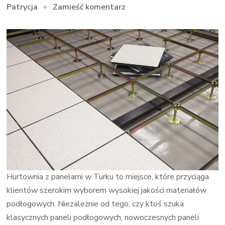
we
Zamieść komentarz
Patrycja
wpisie
sklep
z
podłogami
Turek
Hurtownia z panelami w Turku to miejsce, które przyciąga
klientów szerokim wyborem wysokiej jakości materiałów
podłogowych. Niezależnie od tego, czy ktoś szuka
klasycznych paneli podłogowych, nowoczesnych paneli