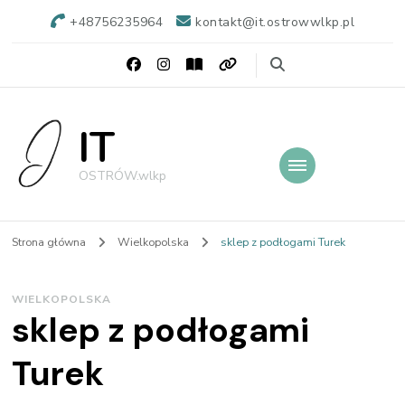
+48756235964
kontakt@it.ostrowwlkp.pl
IT
OSTRÓW.wlkp
Strona główna
Wielkopolska
sklep z podłogami Turek
WIELKOPOLSKA
sklep z podłogami
Turek