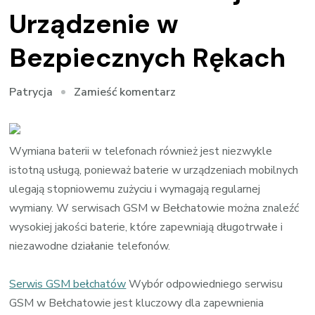
Urządzenie w
Bezpiecznych Rękach
we
Zamieść komentarz
Patrycja
wpisie
Serwis
Telefonów
Wymiana baterii w telefonach również jest niezwykle
w
istotną usługą, ponieważ baterie w urządzeniach mobilnych
Bełchatowie:
ulegają stopniowemu zużyciu i wymagają regularnej
Twoje
wymiany. W serwisach GSM w Bełchatowie można znaleźć
Urządzenie
wysokiej jakości baterie, które zapewniają długotrwałe i
w
niezawodne działanie telefonów.
Bezpiecznych
Rękach
Serwis GSM bełchatów
Wybór odpowiedniego serwisu
GSM w Bełchatowie jest kluczowy dla zapewnienia