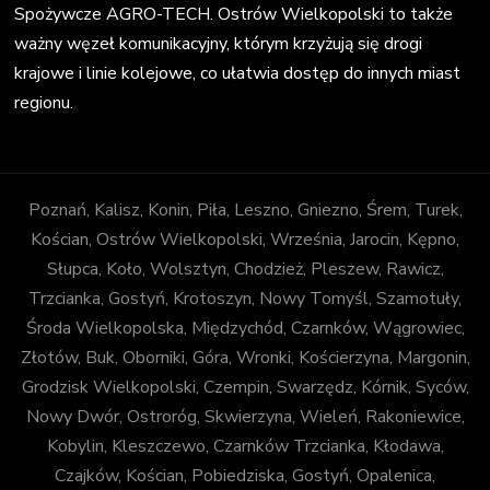
Spożywcze AGRO-TECH. Ostrów Wielkopolski to także
ważny węzeł komunikacyjny, którym krzyżują się drogi
krajowe i linie kolejowe, co ułatwia dostęp do innych miast
regionu.
Poznań, Kalisz, Konin, Piła, Leszno, Gniezno, Śrem, Turek,
Kościan, Ostrów Wielkopolski, Września, Jarocin, Kępno,
Słupca, Koło, Wolsztyn, Chodzież, Pleszew, Rawicz,
Trzcianka, Gostyń, Krotoszyn, Nowy Tomyśl, Szamotuły,
Środa Wielkopolska, Międzychód, Czarnków, Wągrowiec,
Złotów, Buk, Oborniki, Góra, Wronki, Kościerzyna, Margonin,
Grodzisk Wielkopolski, Czempin, Swarzędz, Kórnik, Syców,
Nowy Dwór, Ostroróg, Skwierzyna, Wieleń, Rakoniewice,
Kobylin, Kleszczewo, Czarnków Trzcianka, Kłodawa,
Czajków, Kościan, Pobiedziska, Gostyń, Opalenica,