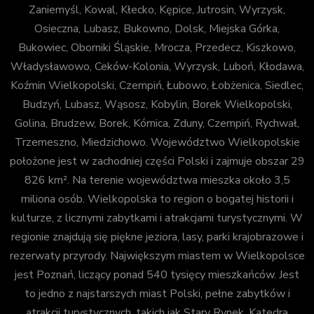
Zaniemyśl, Kowal, Kłecko, Kępice, Jutrosin, Wyrzysk,
Osieczna, Lubasz, Bukowno, Dolsk, Miejska Górka,
Bukowiec, Oborniki Śląskie, Mrocza, Przedecz, Kiszkowo,
Władysławowo, Ceków-Kolonia, Wyrzysk, Luboń, Kłodawa,
Koźmin Wielkopolski, Czempiń, Łubowo, Łobżenica, Siedlec,
Budzyń, Lubasz, Wąsosz, Kobylin, Borek Wielkopolski,
Golina, Brudzew, Borek, Kórnica, Zduny, Czempiń, Rychwał,
Trzemeszno, Miedzichowo. Województwo Wielkopolskie
położone jest w zachodniej części Polski i zajmuje obszar 29
826 km². Na terenie województwa mieszka około 3,5
miliona osób. Wielkopolska to region o bogatej historii i
kulturze, z licznymi zabytkami i atrakcjami turystycznymi. W
regionie znajdują się piękne jeziora, lasy, parki krajobrazowe i
rezerwaty przyrody. Największym miastem w Wielkopolsce
jest Poznań, liczący ponad 540 tysięcy mieszkańców. Jest
to jedno z najstarszych miast Polski, pełne zabytków i
atrakcji turystycznych, takich jak Stary Rynek, Katedra