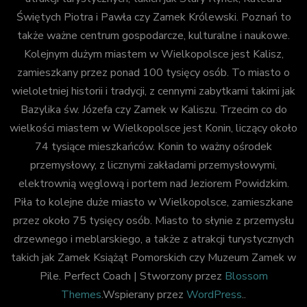
Świętych Piotra i Pawła czy Zamek Królewski. Poznań to
także ważne centrum gospodarcze, kulturalne i naukowe.
Kolejnym dużym miastem w Wielkopolsce jest Kalisz,
zamieszkany przez ponad 100 tysięcy osób. To miasto o
wieloletniej historii i tradycji, z cennymi zabytkami takimi jak
Bazylika św. Józefa czy Zamek w Kaliszu. Trzecim co do
wielkości miastem w Wielkopolsce jest Konin, liczący około
74 tysiące mieszkańców. Konin to ważny ośrodek
przemysłowy, z licznymi zakładami przemysłowymi,
elektrownią węglową i portem nad Jeziorem Powidzkim.
Piła to kolejne duże miasto w Wielkopolsce, zamieszkane
przez około 75 tysięcy osób. Miasto to słynie z przemysłu
drzewnego i meblarskiego, a także z atrakcji turystycznych
takich jak Zamek Książąt Pomorskich czy Muzeum Zamek w
Pile.
Perfect Coach | Stworzony przez
Blossom
Themes
.Wspierany przez
WordPress
..