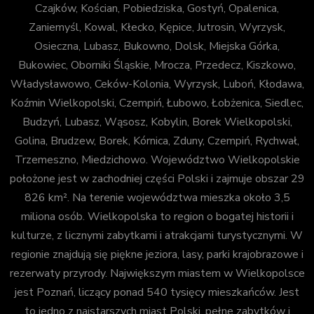
Czajków, Kościan, Pobiedziska, Gostyń, Opalenica,
Zaniemyśl, Kowal, Kłecko, Kępice, Jutrosin, Wyrzysk,
Osieczna, Lubasz, Bukowno, Dolsk, Miejska Górka,
Bukowiec, Oborniki Śląskie, Mrocza, Przedecz, Kiszkowo,
Władysławowo, Ceków-Kolonia, Wyrzysk, Luboń, Kłodawa,
Koźmin Wielkopolski, Czempiń, Łubowo, Łobżenica, Siedlec,
Budzyń, Lubasz, Wąsosz, Kobylin, Borek Wielkopolski,
Golina, Brudzew, Borek, Kórnica, Zduny, Czempiń, Rychwał,
Trzemeszno, Miedzichowo. Województwo Wielkopolskie
położone jest w zachodniej części Polski i zajmuje obszar 29
826 km². Na terenie województwa mieszka około 3,5
miliona osób. Wielkopolska to region o bogatej historii i
kulturze, z licznymi zabytkami i atrakcjami turystycznymi. W
regionie znajdują się piękne jeziora, lasy, parki krajobrazowe i
rezerwaty przyrody. Największym miastem w Wielkopolsce
jest Poznań, liczący ponad 540 tysięcy mieszkańców. Jest
to jedno z najstarszych miast Polski, pełne zabytków i