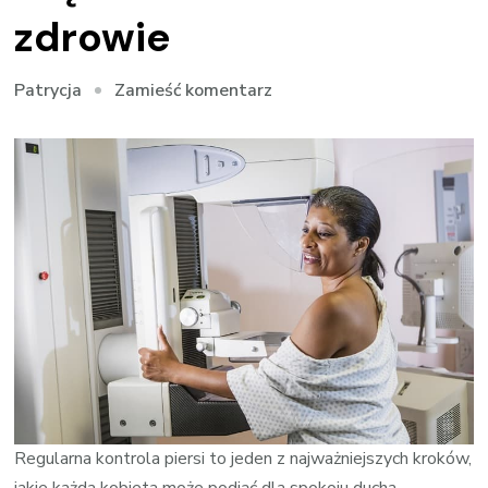
zdrowie
we
Zamieść komentarz
Patrycja
wpisie
Regularne
badania
–
większa
szansa
na
zdrowie
Regularna kontrola piersi to jeden z najważniejszych kroków,
jakie każda kobieta może podjąć dla spokoju ducha.