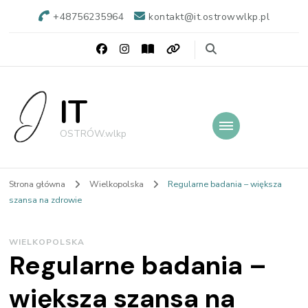
+48756235964
kontakt@it.ostrowwlkp.pl
IT
OSTRÓW.wlkp
Strona główna
Wielkopolska
Regularne badania – większa
szansa na zdrowie
WIELKOPOLSKA
Regularne badania –
większa szansa na