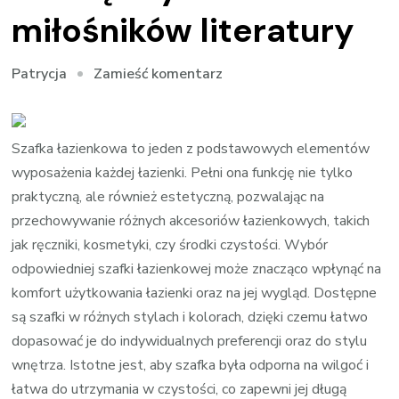
miłośników literatury
we
Zamieść komentarz
Patrycja
wpisie
Regał
na
Szafka łazienkowa to jeden z podstawowych elementów
książki
wyposażenia każdej łazienki. Pełni ona funkcję nie tylko
–
praktyczną, ale również estetyczną, pozwalając na
niezbędny
przechowywanie różnych akcesoriów łazienkowych, takich
mebel
jak ręczniki, kosmetyki, czy środki czystości. Wybór
dla
odpowiedniej szafki łazienkowej może znacząco wpłynąć na
miłośników
komfort użytkowania łazienki oraz na jej wygląd. Dostępne
literatury
są szafki w różnych stylach i kolorach, dzięki czemu łatwo
dopasować je do indywidualnych preferencji oraz do stylu
wnętrza. Istotne jest, aby szafka była odporna na wilgoć i
łatwa do utrzymania w czystości, co zapewni jej długą