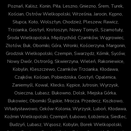
Poznań, Kalisz, Konin, Piła, Leszno, Gniezno, Śrem, Turek,
Kościan, Ostrów Wielkopolski, Września, Jarocin, Kępno,
Słupca, Koło, Wolsztyn, Chodzież, Pleszew, Rawicz,
Trzcianka, Gostyń, Krotoszyn, Nowy Tomyśl, Szamotuły,
Środa Wielkopolska, Międzychód, Czarnków, Wągrowiec,
Złotów, Buk, Oborniki, Góra, Wronki, Kościerzyna, Margonin,
Grodzisk Wielkopolski, Czempin, Swarzędz, Kórnik, Syców,
Nowy Dwór, Ostroróg, Skwierzyna, Wieleń, Rakoniewice,
Kobylin, Kleszczewo, Czarnków Trzcianka, Kłodawa,
Czajków, Kościan, Pobiedziska, Gostyń, Opalenica,
Zaniemyśl, Kowal, Kłecko, Kępice, Jutrosin, Wyrzysk,
Osieczna, Lubasz, Bukowno, Dolsk, Miejska Górka,
Bukowiec, Oborniki Śląskie, Mrocza, Przedecz, Kiszkowo,
Władysławowo, Ceków-Kolonia, Wyrzysk, Luboń, Kłodawa,
Koźmin Wielkopolski, Czempiń, Łubowo, Łobżenica, Siedlec,
Budzyń, Lubasz, Wąsosz, Kobylin, Borek Wielkopolski,