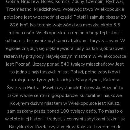
Golina, Brudzew, Borek, Kórnica, Zduny, Czempiń, Rychwał,
Trzemeszno, Miedzichowo. Województwo Wielkopolskie
położone jest w zachodniej części Polski i zajmuje obszar 29
826 km². Na terenie województwa mieszka około 3,5
miliona osób. Wielkopolska to region o bogatej historii i
kulturze, z licznymi zabytkami i atrakcjami turystycznymi. W
regionie znajdują się piękne jeziora, lasy, parki krajobrazowe i
rezerwaty przyrody. Największym miastem w Wielkopolsce
jest Poznań, liczący ponad 540 tysięcy mieszkańców. Jest
to jedno z najstarszych miast Polski, pełne zabytków i
atrakcji turystycznych, takich jak Stary Rynek, Katedra
Świętych Piotra i Pawła czy Zamek Królewski. Poznań to
także ważne centrum gospodarcze, kulturalne i naukowe.
Kolejnym dużym miastem w Wielkopolsce jest Kalisz,
zamieszkany przez ponad 100 tysięcy osób. To miasto o
wieloletniej historii i tradycji, z cennymi zabytkami takimi jak
Bazylika św. Józefa czy Zamek w Kaliszu. Trzecim co do