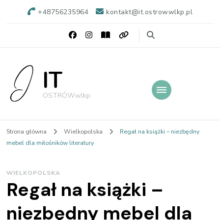
+48756235964
kontakt@it.ostrowwlkp.pl
IT
OSTRÓW.wlkp
Strona główna
Wielkopolska
Regał na książki – niezbędny
mebel dla miłośników literatury
WIELKOPOLSKA
Regał na książki –
niezbędny mebel dla