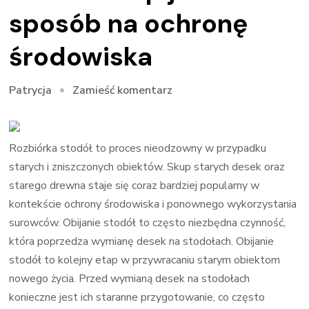
sposób na ochronę
środowiska
we
Zamieść komentarz
Patrycja
wpisie
Przemiana
starych
Rozbiórka stodół to proces nieodzowny w przypadku
desek:
starych i zniszczonych obiektów. Skup starych desek oraz
Skup
starego drewna staje się coraz bardziej popularny w
jako
kontekście ochrony środowiska i ponownego wykorzystania
sposób
surowców. Obijanie stodół to często niezbędna czynność,
na
która poprzedza wymianę desek na stodołach. Obijanie
ochronę
stodół to kolejny etap w przywracaniu starym obiektom
środowiska
nowego życia. Przed wymianą desek na stodołach
konieczne jest ich staranne przygotowanie, co często