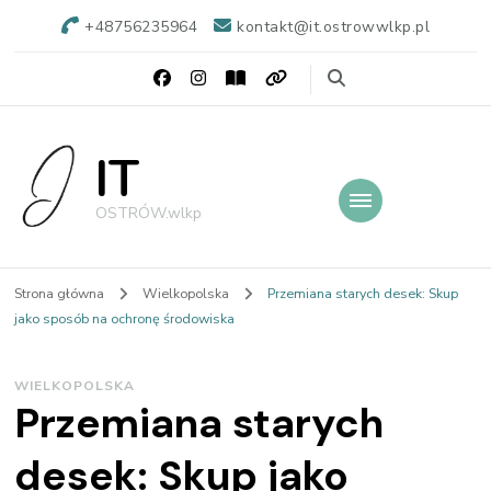
+48756235964
kontakt@it.ostrowwlkp.pl
IT
OSTRÓW.wlkp
Strona główna
Wielkopolska
Przemiana starych desek: Skup
jako sposób na ochronę środowiska
WIELKOPOLSKA
Przemiana starych
desek: Skup jako