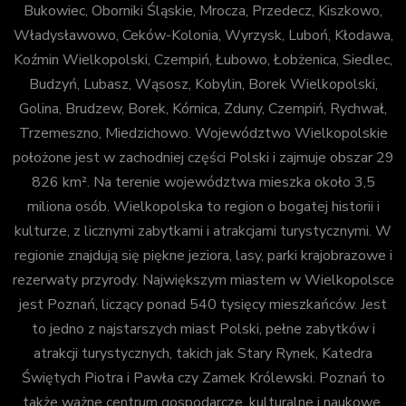
Bukowiec, Oborniki Śląskie, Mrocza, Przedecz, Kiszkowo,
Władysławowo, Ceków-Kolonia, Wyrzysk, Luboń, Kłodawa,
Koźmin Wielkopolski, Czempiń, Łubowo, Łobżenica, Siedlec,
Budzyń, Lubasz, Wąsosz, Kobylin, Borek Wielkopolski,
Golina, Brudzew, Borek, Kórnica, Zduny, Czempiń, Rychwał,
Trzemeszno, Miedzichowo. Województwo Wielkopolskie
położone jest w zachodniej części Polski i zajmuje obszar 29
826 km². Na terenie województwa mieszka około 3,5
miliona osób. Wielkopolska to region o bogatej historii i
kulturze, z licznymi zabytkami i atrakcjami turystycznymi. W
regionie znajdują się piękne jeziora, lasy, parki krajobrazowe i
rezerwaty przyrody. Największym miastem w Wielkopolsce
jest Poznań, liczący ponad 540 tysięcy mieszkańców. Jest
to jedno z najstarszych miast Polski, pełne zabytków i
atrakcji turystycznych, takich jak Stary Rynek, Katedra
Świętych Piotra i Pawła czy Zamek Królewski. Poznań to
także ważne centrum gospodarcze, kulturalne i naukowe.