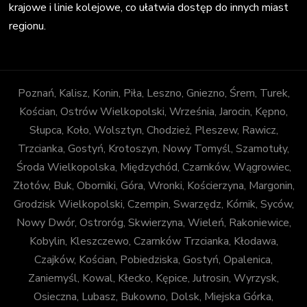
krajowe i linie kolejowe, co ułatwia dostęp do innych miast
regionu.
Poznań, Kalisz, Konin, Piła, Leszno, Gniezno, Śrem, Turek,
Kościan, Ostrów Wielkopolski, Września, Jarocin, Kępno,
Słupca, Koło, Wolsztyn, Chodzież, Pleszew, Rawicz,
Trzcianka, Gostyń, Krotoszyn, Nowy Tomyśl, Szamotuły,
Środa Wielkopolska, Międzychód, Czarnków, Wągrowiec,
Złotów, Buk, Oborniki, Góra, Wronki, Kościerzyna, Margonin,
Grodzisk Wielkopolski, Czempin, Swarzędz, Kórnik, Syców,
Nowy Dwór, Ostroróg, Skwierzyna, Wieleń, Rakoniewice,
Kobylin, Kleszczewo, Czarnków Trzcianka, Kłodawa,
Czajków, Kościan, Pobiedziska, Gostyń, Opalenica,
Zaniemyśl, Kowal, Kłecko, Kępice, Jutrosin, Wyrzysk,
Osieczna, Lubasz, Bukowno, Dolsk, Miejska Górka,